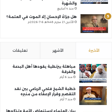
والشهرة
منذ 4 أسابيع
هل جزاءُ الإحسانِ إلا الموت في العتمة؟
الأثنين 21 محرم 1448هـ 6-7-2026م
الأخيرة
الأشهر
تعليقات
مباهلة بيزنطية يقودها أهل البدعة
والفرقة
منذ 6 أيام
خطبة الشيخ فتحي الرباعي بين نقد
التقصير وقرار الإعفاء من منبره
منذ 7 أيام
بيان العلماء لاستنهاض الأمة وتذكيرها