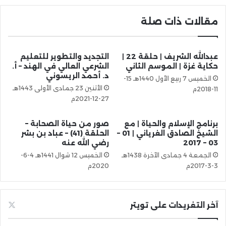
مقالات ذات صلة
عبدالله الشريف | حلقة 22 |
التجديد والتطوير للتعليم
حكاية غزة | الموسم الثاني
الشرعي العالي في الهند – أ.
د. أحمد الريسوني
الخميس 7 ربيع الأول 1440هـ 15-
الأثنين 23 جمادى الأولى 1443هـ
11-2018م
27-12-2021م
برنامج الإسلام والحياة | مع
صور من حياة الصحابة –
الشيخ الصادق الغرياني | 01 –
الحلقة (41) – عباد بن بشر
03 – 2017
رضي الله عنه
الجمعة 4 جمادى الآخرة 1438هـ
الخميس 12 شوال 1441هـ 4-6-
3-3-2017م
2020م
آخر التغريدات على تويتر