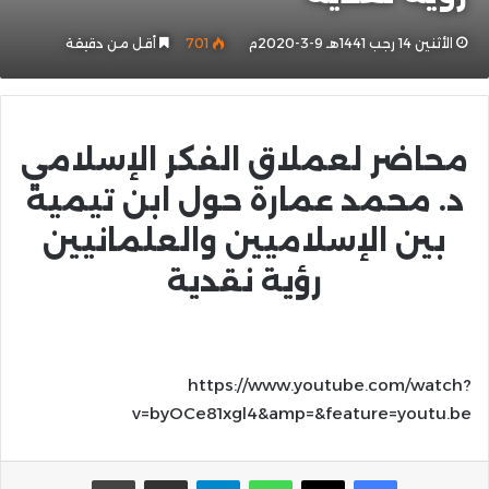
الأثنين 14 رجب 1441هـ 9-3-2020م
701
أقل من دقيقة
محاضر لعملاق الفكر الإسلامي
د. محمد عمارة حول ابن تيمية
بين الإسلاميين والعلمانيين
رؤية نقدية
https://www.youtube.com/watch?
v=byOCe81xgl4&amp=&feature=youtu.be
واتساب
تيلقرام
مشاركة عبر البريد
طباعة