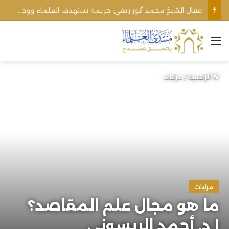
اغتيال الشيخ محمد أنور ريغي: جريمة تستهدف العلماء ووحدة المجتمع
القائمة
الرئيسية
/
مرئيات
مرئيات
ما هو مجال علم المقاصد؟
| د. أحمد الريسوني