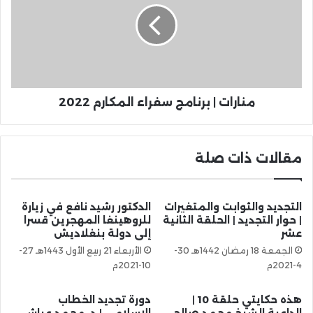
منارات | برنامج سفراء المكارم 2022
مقالات ذات صلة
التجديد والثوابت والمتغيرات
الدكتور رشيد نافع في زيارة
| حوار التجديد | الحلقة الثانية
للروهينغا المهجرين قسرا
عشر
إلى دولة بنغلاديش
الجمعة 18 رمضان 1442هـ 30-
الأربعاء 21 ربيع الأول 1443هـ 27-
4-2021م
10-2021م
هذه حكايتي حلقة 10 |
دورة تجديد الخطاب
الداعية الشيخ محمد صالح
الإسلامي | د. محمد عياش