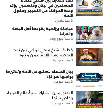
لقاء مشترك بين هيئتي علماء
المسلمين في لبنان وفلسطين يؤكد
وحدة الموقف من التطبيع وحقوق
الأمة
منذ ساعتين
مباهلة بيزنطية يقودها أهل البدعة
والفرقة
منذ أسبوع واحد
خطبة الشيخ فتحي الرباعي بين نقد
التقصير وقرار الإعفاء من منبره
منذ أسبوع واحد
بيان العلماء لاستنهاض الأمة وتذكيرها
بواجبها نحو غزة
منذ أسبوعين
الدكتور مازن المبارك: سيرةُ عالمِ العربية
وخادمِ تراثها
منذ أسبوعين