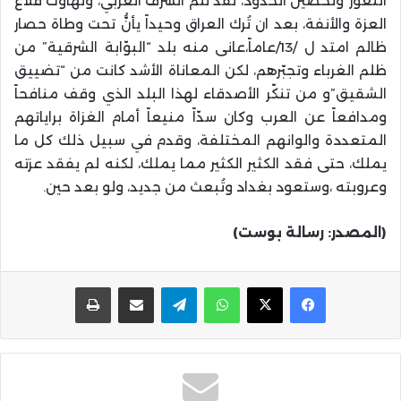
الثغور”وتحصين الحدود، لقد ثُلم الشرف العربي، وتهاوت قلاع
العزة والأنفة، بعد ان تُرك العراق وحيداً يأنُّ تحت وطاة حصار
ظالم امتد ل /13/عاماً،عانى منه بلد “البوّابة الشرقية” من
ظلم الغرباء وتجبّرهم، لكن المعاناة الأشد كانت من “تضييق
الشقيق”و من تنكّر الأصدقاء لهذا البلد الذي وقف منافحاً
ومدافعاً عن العرب وكان سدّاً منيعاً أمام الغزاة براياتهم
المتعددة والوانهم المختلفة، وقدم في سبيل ذلك كل ما
يملك، حتى فقد الكثير الكثير مما يملك، لكنه لم يفقد عزته
وعروبته ،وستعود بغداد وتُبعث من جديد، ولو بعد حين.
(المصدر: رسالة بوست)
واتساب
تيلقرام
مشاركة عبر البريد
طباعة