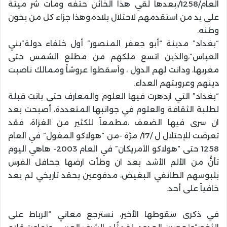
العام/1258/،بعدها لقي هذا الخائن حتفه ومات شر ميتة
على يد من استقدمهم لاحتلال بلاده،وهذا جزاء كل من يخون
وطنه.
“بغداد” مدينة “أبو جعفر المنصور” أول خلفاء دولة”بني
العباس”،والذين اتسع ملكهم من مطلع الشمس حتى
مغربها، ودانت لهم الدول ، وأسقطوا عروشاً وممالك ناصبت
دينهم وعروبتهم العداء.
“بغداد” التي ازدهرت فيها العلوم والمعارف حتى باتت قبلة
لطلبة الثقافة والعلوم في جوانبها المتعددة، أصبحت بعد
ان سرى فيها الضعف ،مطمعاً للكثير من الغزاة، فقد
تعرضت للإحتلال ل /17/ مرّة -من “هولاكو المغول” في العام
1258 حتى “هولاكو الأمريكان” في العام 2003- هاهي اليوم
تأنُّ من الألم الأشد، بعد ان وطأت ارضها جحافل الفرس
بلبوسهم الطائفي البغيض، مدفوعين بحقد تاريخي لم يعد
خافياً على أحد.
في ذكرى سقوطها الأخير، نسترجع معاني “الرباط على