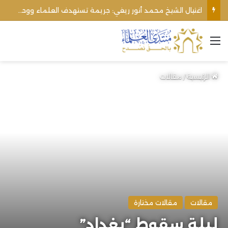
اغتيال الشيخ محمد أنور ريغي: جريمة تستهدف العلماء ووحدة المجتمع
القائمة
الرئيسية
/
مقالات
مقالات
مقالات مختارة
ليلة سقوط “بغداد”