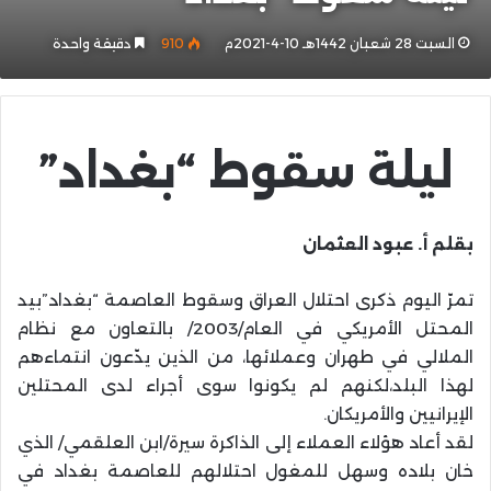
السبت 28 شعبان 1442هـ 10-4-2021م
910
دقيقة واحدة
ليلة سقوط “بغداد”
بقلم أ. عبود العثمان
تمرّ اليوم ذكرى احتلال العراق وسقوط العاصمة “بغداد”بيد
المحتل الأمريكي في العام/2003/ بالتعاون مع نظام
الملالي في طهران وعملائها، من الذين يدّعون انتماءهم
لهذا البلد،لكنهم لم يكونوا سوى أجراء لدى المحتلين
الإيرانيين والأمريكان.
لقد أعاد هؤلاء العملاء إلى الذاكرة سيرة/ابن العلقمي/ الذي
خان بلاده وسهل للمغول احتلالهم للعاصمة بغداد في