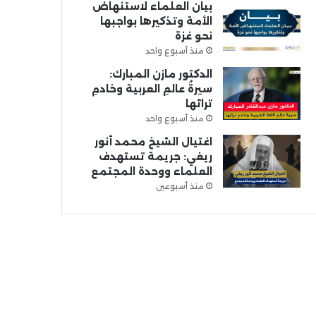
بيان العلماء لاستنهاض
الأمة وتذكيرها بواجبها
نحو غزة
منذ أسبوع واحد
الدكتور مازن المبارك:
سيرةُ عالمِ العربية وخادمِ
تراثها
منذ أسبوع واحد
اغتيال الشيخ محمد أنور
ريغي: جريمة تستهدف
العلماء ووحدة المجتمع
منذ أسبوعين