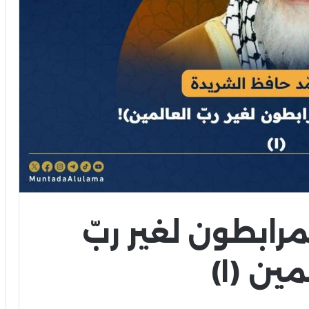
مرابطون لغير ربّ
ين (١)