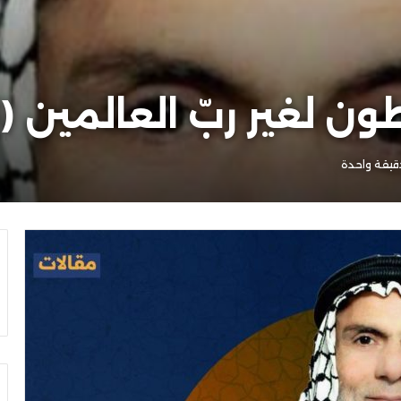
ن لغير ربّ العالمين (١)
يقة واحدة