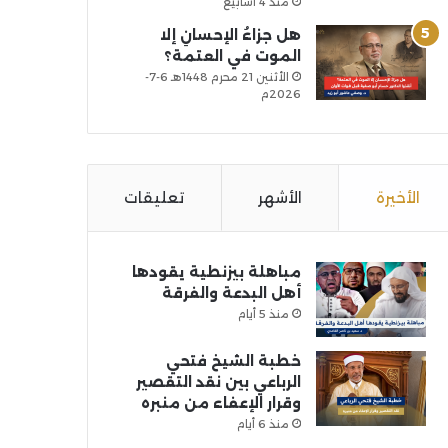
منذ 4 أسابيع
هل جزاءُ الإحسانِ إلا
الموت في العتمة؟
الأثنين 21 محرم 1448هـ 6-7-
2026م
الأخيرة
الأشهر
تعليقات
مباهلة بيزنطية يقودها
أهل البدعة والفرقة
منذ 5 أيام
خطبة الشيخ فتحي
الرباعي بين نقد التقصير
وقرار الإعفاء من منبره
منذ 6 أيام