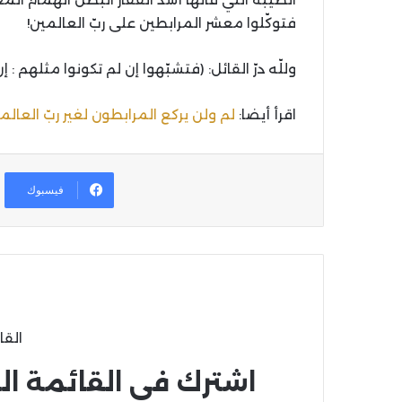
فتوكّلوا معشر المرابطين علی ربّ العالمين!
وللّه درّ القائل: (فتشبّهوا إن لم تكونوا مثلهم : إنّ 
اقرأ أيضا:
لم ولن يركع المرابطون لغير ربّ العالمين
فيسبوك
القا
اشترك في القائمة ال