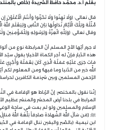
بقلم أ.د. محمّد حافظ الشريدة (خاص بالمنتد
قال تعالی: ﴿وَلَا تَهِنُوا وَلَا تَحْزَنُوا وَأَنتُمُ الْأَعْلَوْنَ إ
مِّثْلُهُ وَتِلْكَ الْأَيَّامُ نُدَاوِلُهَا بَيْنَ النَّاسِ وَلِيَعْلَمَ اللَّه
وقال تعالی: ﴿وَلِلَّهِ الْعِزَّةُ وَلِرَسُولِهِ وَلِلْمُؤْمِنِينَ وَلَٰك
لا جرم أيّها الأخ المسلم أنّ المرابطة نوع من أل
هذه الدّيار فإنّ له أجر الكماة الأخيار! يقول سيّد الأبرار ﷺ: {رِب
مَاتَ جَرَى عَلَيْهِ عَمَلُهُ الَّذِي كَانَ يَعْمَلُهُ وَأُجْرِيَ 
اللّه خير من الدّنيا وما فيها! ومن المعلوم لكم أي
الرّحمن المسلمين وبين شرذمة الكافرين لحراس
إنّنا نقول بالمختصر: إنّ الرّباط هو الإقامة في ال
المرابط في بلدنا أرض المحشر والمنشر عظيم الأ
الإسلام والمسلمين ولو لم يمت في ساحة الوغی فله
ﷺ: {مَن سَألَ اللَّهَ الشَّهادَةَ صادِقاً بَلَّغَهُ اللَّهُ 
ابن تيمية: (بالصّبر واليقين تنال الإمامة في الدّي
الطّيّبة التي قالها أسد القفار البطل الهمام ال