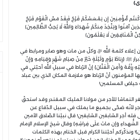
ى)
ِن كُنتُم مُّؤْمِنِينَ إِن يَمْسَسْكُمْ قَرْحٌ فَقَدْ مَسَّ الْقَوْمَ قَرْحٌ
ُ الَّذِينَ آمَنُوا وَيَتَّخِذَ مِنكُمْ شُهَدَاءَ وَاللَّهُ لَا يُحِبُّ الظَّالِمِينَ﴾
ِنَّ الْمُنَافِقِينَ لَا يَعْلَمُونَ﴾
وان إعلاء كلمة اللّه ﷻ وكلّ من مات وهو صابر ومرابط في
َاطُ ‌يَوْمٍ ‌وَلَيْلَةٍ ‌خَيْرٌ ‌مِنْ صِيَامِ شَهْرٍ وَقِيَامِهِ وَإِنْ
عَلَيْهِ رِزْقُهُ وَأَمِنَ الْفَتَّانَ} إنّ الرّباط في سبيلِ اللّه أحبّتي في
ّها المؤمنون أنّ الرّباط هو ملازمة المكان الذي بين عباد
ة حياض المسلمين!
ثّغر التماسًا للأجر من مولانا المليك المقتدر وقد استحقّ
جر لأنّه ضحّی بجميع ما يملك في سبيل الدّفاع عن
 أجر السّابقين السّايقين! قال نبيّنا الصّادق الأمين
مَنازِلَ الشُّهداءِ وَإن ماتَ علَى فِراشِهِ} وقال شيخ الإسلام الإمام
ن)! ونذكّركم أحبّتنا الكرام قبل الختام بهذه الكلمات
مغوار عمر المختار: (نحن لم ولن نستسلم ننتصر أو نموت)!