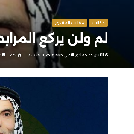
مقالات
مقالات المنتدى
لم ولن يركع المرابطو
الأثنين 23 جمادى الأولى 1446هـ 25-11-2024م
279
دق