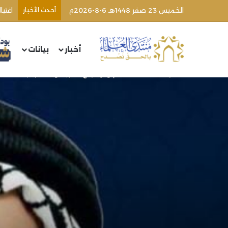
الخميس 23 صفر 1448هـ 6-8-2026م
أحدث الأخبار
اغتي
أخبار
بيانات
الرئيسية
/
مقالات
/
لم ولن يركع المرابطون لغير ربّ العالمين (