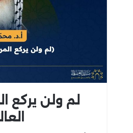
لم ولن يركع ال
العالم