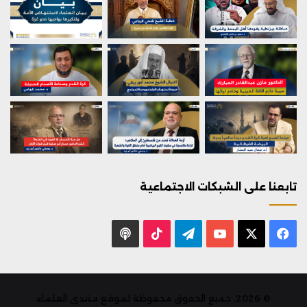
تابعنا على الشبكات الاجتماعية
X
فيسبوك
يوتيوب
تيلقرام
‫TikTok
بودكاست
© 2026, جميع الحقوق محفوظة لموقع منتدى العلماء