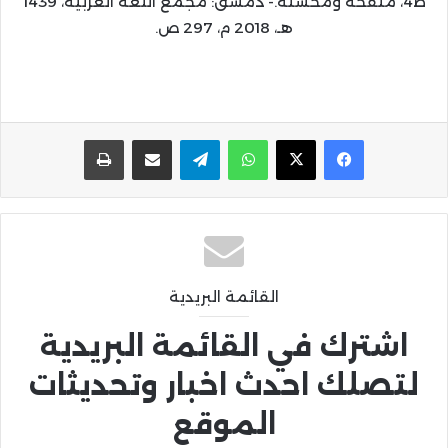
ط4، منقحة ومحسَّنة.- دمشق: مجمع اللغة العربية، 1439
هـ، 2018 م، 297 ص.
واتساب
تيلقرام
مشاركة عبر البريد
طباعة
القائمة البريدية
اشترك في القائمة البريدية
لتصلك احدث اخبار وتحديثات
الموقع