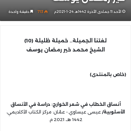
الأحد 11 جمادى الآخرة 1442هـ 24-1-2021م
713
دقيقة واحدة
لغتنا الجميلة.. خميلة ظليلة
(10)
الشيخ محمد خير رمضان يوسف
(خاص بالمنتدى)
أنساق الخطاب في شعر الخوارج: دراسة في الأنساق
الأسلوبية/
عيسى عيساوي.- عمّان: مركز الكتاب الأكاديمي،
1442 هـ، 2021 م.