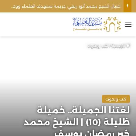
اغتيال الشيخ محمد أنور ريغي: جريمة تستهدف العلماء ووحدة المجتمع
القائمة
الرئيسية
/
كتب وبحوث
كتب وبحوث
لغتنا الجميلة.. خميلة
ظليلة (10) | الشيخ محمد
خير رمضان يوسف