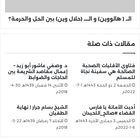
الــ ( هالووين) و الــــ (حلال وين) بين الحل والحرمة؟
مقالات ذات صلة
فتاوى الأقليات |الصحبة
د. وصفي عاشور أبو زيد –
الصالحة هي سفينة نجاة
إعمال مقاصد الشريعة بين
للمسلم
الحاجات والضوابط
الجمعة 2 ذو الحجة 1443هـ 1-7-
الأثنين 14 شعبان 1439هـ 30-4-
2022م
2018م
أديت الأمانة يا فارس
الشيخ بسام جرار | نهاية
القضاء ‫#صالح_اللحيدان
الطغيان
الخميس 3 جمادى الآخرة 1443هـ
الثلاثاء 7 رمضان 1439هـ 22-5-
6-1-2022م
2018م