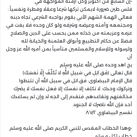
•إن السابع من أكتوبر وكل أزمنة المواجهة في
فلس طين ضرورة لايمكن تركها شرعا وعقلا وفطرة ونفسياً :
فعالي الهمة الشهم الأبي يقوم بواجبه الشرعي تجاه دينه
ومجتمعه وأمته وعرضه وشرفه ولو كان وحده فلا يفت في
عزمه وعزيمته من خذله ممن يحسب على الدين والصلاح
فضلاً عن حكام التطبيع وأبواق العلمنة والخيانة لله
ولرسوله وللإسلام والمسلمين متأسياً بمن أمره الله عز وجل
أن
يج اهد وحده صلى الله عليه وسلم
قال تعالى ﴿فَق.اتِل في سَبيلِ اللَّهِ لا تُكَلَّفُ إِلّا نَفسَكَ﴾
قال الإمام البيضاوى: فق.اتل في سبيل الله أن تثبَطوا
وتركوك وحدك. لا تكلف إلا نفسك إلا فعل نفسك لا يضرك
مخالفتهم وتقاعدهم، فتقدم إلى الجه.اد وإن لم يساعدك
أحد فإن الله ناصرك لا الجنود.
تفسير البيضاوي ٨٧/٢
•وهذا الخطاب المقدس للنبي الكريم صلى الله عليه وسلم
خطاب لكل مسلم