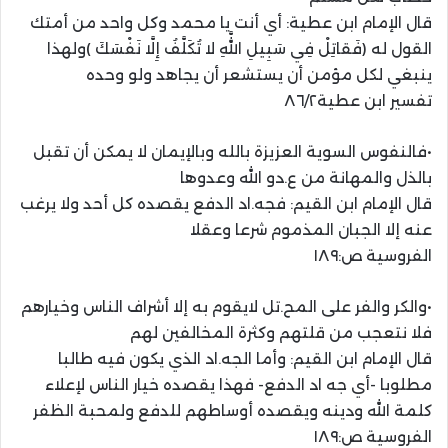
قال الإمام ابن عطية: أي أنت يا محمد وكل واحد من أمتك
القول له (فَقاتِلْ فِي سَبِيلِ اللَّهِ لا تُكَلَّفُ إِلَّا نَفْسَكَ )ولهذا
ينبغي لكل مؤمن أن يستشعر أن يجاهد ولو وحده
تفسير ابن عطية٨٦/٢
•فالنفوس السوية العزيزة بالله وبالإيمان لا يمكن أن تقبل
بالذل والمهانة من ع.دو الله وعدوها
قال الإمام ابن القيم: فجه.اد الدفع يقصده كل أحد ولا يرغب
عنه إلا الجبان المذموم شرعا وعقلا
الفروسية ص:١٨٩
•والكر والفر على المح.تل لايقوم به إلا أشراف الناس وخيارهم
فلا نتعجب من قلتهم وكثرة المخالفين لهم
قال الإمام ابن القيم: وأما الجه.اد الذي يكون فيه طالبا
مطلوبا -أي جه اد الدفع- فهذا يقصده خيار الناس لإعلاء
كلمة الله ودينه ويقصده أوساطهم للدفع ولمحبة الظفر
الفروسية ص:١٨٩