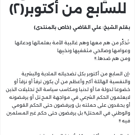
للسابع من أكتوبر(٢)
بقلم الشيخ: علي القاضي (خاص بالمنتدى)
•نُذكِّر من هم معها وهم غالبية الأمة بعلمائها ودعاتها
وعوامها وصالحي مثقفيِها ونخبِها
ومن هم ضدها..!!
•إن السابع من أكتوبر بكل تضحياته المادية والبشرية
والنفسية الهائلة أكبر وأعظم من أن يكون ترفاً أو نزقاً أو
خضوعا لدولة ما أو لدنيا ومكاسب سياسة الخ تحليلات الذين
لايعلمون الحكم الشرعي في مواجهة المح.تل أو يرفضونه
أو يحقدون على حملته بل ويرفضون حتى الحكم القومي
والوطني في المحتل!! بل يرفضون حتى حكم غير المسلمين
فيه !!