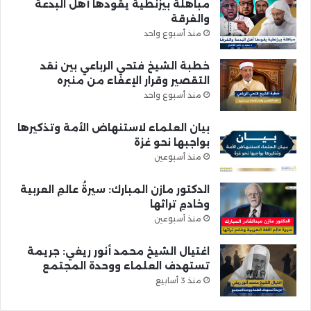
مباهلة بيزنطية يقودها أهل البدعة
والفرقة
منذ أسبوع واحد
خطبة الشيخ فتحي الرباعي بين نقد
التقصير وقرار الإعفاء من منبره
منذ أسبوع واحد
بيان العلماء لاستنهاض الأمة وتذكيرها
بواجبها نحو غزة
منذ أسبوعين
الدكتور مازن المبارك: سيرةُ عالمِ العربية
وخادمِ تراثها
منذ أسبوعين
اغتيال الشيخ محمد أنور ريغي: جريمة
تستهدف العلماء ووحدة المجتمع
منذ 3 أسابيع