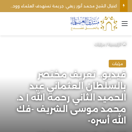
اغتيال الشيخ محمد أنور ريغي: جريمة تستهدف العلماء ووحدة المجتمع
القائمة
الرئيسية
/
مرئيات
مرئيات
فيديو.. تعريف مختصر
بالسلطان العثماني عبد
الحميد الثاني رحمه الله | د.
محمد موسى الشريف -فك
الله أسره-