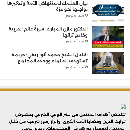
بيان العلماء لاستنهاض الأمة وتذكيرها
بواجبها نحو غزة
منذ أسبوعين
الدكتور مازن المبارك: سيرةُ عالمِ العربية
وخادمِ تراثها
منذ أسبوعين
اغتيال الشيخ محمد أنور ريغي: جريمة
تستهدف العلماء ووحدة المجتمع
منذ أسبوعين
تتلخص أهداف المنتدى فى نشر الوعي الشرعي بخصوص
ثوابت الدين وقضايا الأمة الكبرى، وإبراز رموز شرعية من خلال
المنتدى لتفعيل دورهم في المجتمعات، وبناء الوعي