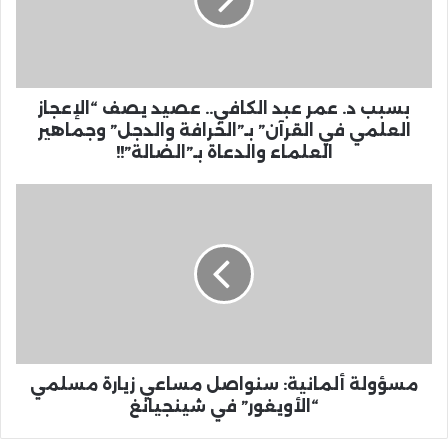
بسبب د. عمر عبد الكافي.. عصيد يصف “الإعجاز
العلمي في القرآن” بـ”الخرافة والدجل” وجماهير
العلماء والدعاة بـ”الضالة”!!
مسؤولة ألمانية: سنواصل مساعي زيارة مسلمي
“الأويغور” في شينجيانغ