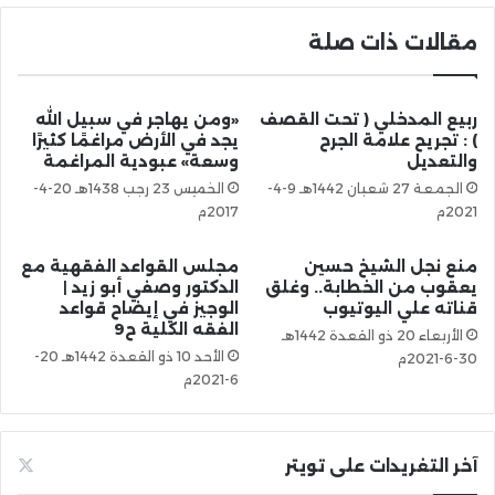
مقالات ذات صلة
ربيع المدخلي ( تحت القصف
«ومن يهاجر في سبيل الله
) : تجريح علامة الجرح
يجد في الأرض مراغمًا كثيرًا
والتعديل
وسعة» عبودية المراغمة
الجمعة 27 شعبان 1442هـ 9-4-
الخميس 23 رجب 1438هـ 20-4-
2021م
2017م
منع نجل الشيخ حسين
مجلس القواعد الفقهية مع
يعقوب من الخطابة.. وغلق
الدكتور وصفي أبو زيد |
قناته علي اليوتيوب
الوجيز في إيضاح قواعد
الفقه الكلية ح9
الأربعاء 20 ذو القعدة 1442هـ
الأحد 10 ذو القعدة 1442هـ 20-
30-6-2021م
6-2021م
آخر التغريدات على تويتر