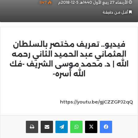
الأربعاء 27 ربيع الأول 1440هـ 5-12-2018م
847
أقل من دقيقة
فيديو.. تعريف مختصر بالسلطان
العثماني عبد الحميد الثاني رحمه
الله | د. محمد موسى الشريف -فك
الله أسره-
https://youtu.be/gjCZZGPJ2qQ
واتساب
تيلقرام
مشاركة عبر البريد
طباعة