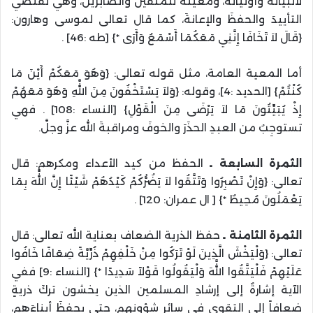
لأنبيائه وأوليائه، ومعيته للمتقين والصابرين، وهي تقتضي
التأييدَ والحفظَ والإعانةَ، كما قال تعالى لموسى وهارون:
{قَالَ لاَ تَخَافَا إِنَّنِي مَعَكُمَا أَسْمَعُ وَأَرَى *} [طه :46] .
أما المعية العامة، مثل قوله تعالى: {وَهُوَ مَعَكُمْ أَيْنَ مَا
كُنْتُمْ} [الحديد :4]، وقوله: {وَلاَ يَسْتَخْفُونَ مِنَ اللَّهِ وَهُوَ مَعَهُمْ
إِذْ يُبَيِّتُونَ مَا لاَ يَرْضَى مِنَ الْقَوْلِ} [النساء :108] . فهي
تستوجِبُ من العبدِ الحذَرَ والخوفَ ومراقبةَ الله عزَّ وجلَّ.
الثمرة السابعة ـ
الحفظ من كيد الأعداء ومكرهم: قال
تعالى: {وَإِنْ تَصْبِرُوا وَتَتَّقُوا لاَ يَضُرُّكُمْ كَيْدُهُمْ شَيْئًا إِنَّ اللَّهَ بِمَا
يَعْمَلُونَ مُحِيطٌ *} [ ال عمران: 120] .
الثمرة الثامنة ـ
حفظ الذرية الضعاف بعناية الله تعالى: قال
تعالى: {وَلْيَخْشَ الَّذِينَ لَوْ تَرَكُوا مِنْ خَلْفِهِمْ ذُرِّيَّةً ضِعَافًا خَافُوا
عَلَيْهِمْ فَلْيَتَّقُوا اللَّهَ وَلْيَقُولُوا قَوْلاً سَدِيدًا *} [النساء :9] ففي
الآية إشارةٌ إلى إرشادِ المسلمين الذين يخشون تركَ ذريةٍ
ضعافاً إلى التقوى في سائر شؤونهم، حتى يحفظَ أبناءَهم،