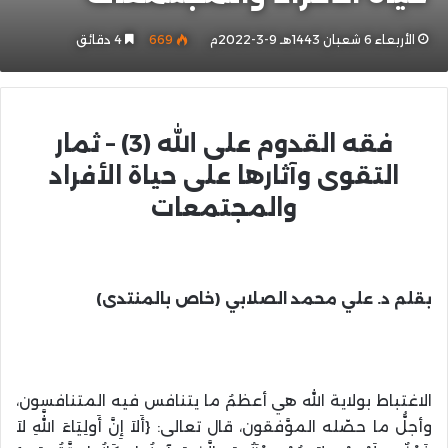
الأربعاء 6 شعبان 1443هـ 9-3-2022م
669
4 دقائق
فقه القدوم على الله (3) – ثمار
التقوى وآثارها على حياة الأفراد
والمجتمعات
بقلم
د. علي محمد الصلابي (خاص بالمنتدى)
الاغتباط بولاية الله هي أعظمُ ما يتنافس فيه المتنافسون،
وأجلُّ ما حصّله الموَّفقون، قال تعالى: {أَلاَ إِنَّ أَولِيَاءَ اللَّهِ لاَ