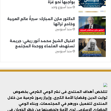
بواجبها نحو غزة
منذ أسبوع واحد
الدكتور مازن المبارك: سيرةُ عالمِ العربية
وخادمِ تراثها
منذ أسبوعين
اغتيال الشيخ محمد أنور ريغي: جريمة
تستهدف العلماء ووحدة المجتمع
منذ أسبوعين
تتلخص أهداف المنتدى فى نشر الوعي الشرعي بخصوص
ثوابت الدين وقضايا الأمة الكبرى، وإبراز رموز شرعية من خلال
المنتدى لتفعيل دورهم في المجتمعات، وبناء الوعي
الحضاري الإسلامي لدى الأمة وتحصينها من خطر الذوبان في