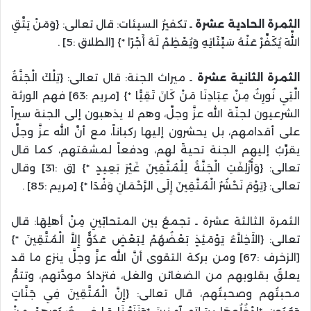
الثمرة الحادية عشرة
ـ تكفيرُ السيئات: قال تعالى: {وَمَنْ يَتَّقِ
اللَّهَ يُكَفِّرْ عَنْهُ سَيِّئَاتِهِ وَيُعْظِمْ لَهُ أَجْرًا *} [الطلاق :5] .
الثمرة الثانية عشرة
ـ ميراث الجنة: قال تعالى: {تِلْكَ الْجَنَّةُ
الَّتِي نُورِثُ مِنْ عِبَادِنَا مَنْ كَانَ تَقِيًّا *} [مريم :63] فهم الورثة
الشرعيون لجنّة الله عزَّ وجلَّ، وهم لا يذهبون إلى الجنة سيراً
على أقدامهم، بل يحشرون إليها ركباناً، مع أنَّ الله عزَّ وجلَّ
يقرِّبُ إليهم الجنة تحيةً لهم، ودفعاً لمشقتهم، كما قال
تعالى: {وَأُزْلِفَتِ الْجَنَّةُ لِلْمُتَّقِينَ غَيْرَ بَعِيدٍ *} [ق :31] وقال
تعالى: {يَوْمَ نَحْشُرُ الْمُتَّقِينَ إِلَى الرَّحْمَانِ وَفْدًا *} [مريم :85] .
الثمرة الثالثة عشرة ـ تجمعُ بين المتحابّينِ مِنْ أهلِهَا: قال
تعالى: {الأَخِلاَّءُ يَوْمَئِذٍ بَعْضُهُمْ لِبَعْضٍ عَدُوٌّ إِلاَّ الْمُتَّقِينَ *}
[الزخرف :67] ومن بركة التقوى أنَّ الله عزَّ وجلَّ ينزع ما قد
يعلقُ بقلوبهم من الضغائن والغل، فتزدادُ مودَّتهم، وتتمُّ
محبتُهم وصحبتُهم، قال تعالى: {إِنَّ الْمُتَّقِينَ فِي جَنَّاتٍ