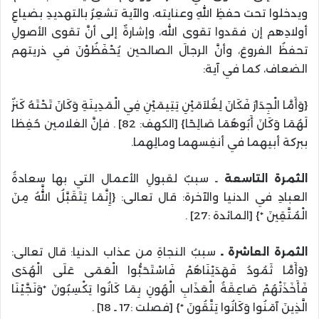
ويدخلوا تحت حفظِ اللهِ وعنايته، والآية تشعِرُ بالتهديدِ بضياعِ
أولادِهم إن فقدوا تقوى الله، وإشارةٌ إلى أنَّ تقوى الأصولِ
تحفظُ الفروعَ، وأنَّ الرجالَ الصالحين يُحْفَظُوْنَ في ذريتهم
الضعاف، كما في آية:
{وَأَمَّا الْجِدَارُ فَكَانَ لِغُلاَمَيْنِ يَتِيمَيْنِ فِي الْمَدِينَةِ وَكَانَ تَحْتَهُ كَنزٌ
لَهُمَا وَكَانَ أَبُوهُمَا صَالِحًا} [الكهف: 82] . فإنَّ الغلامين حُفِظا
ببركة أبيهما في أنفِسهما ومالِهما.
الثمرة التاسعة
ـ سببٌ لقبولِ الأعمال التي بها سعادةُ
العبادِ في الدنيا والآخرة: قال تعالى: {إِنَّمَا يَتَقَبَّلُ اللَّهُ مِنَ
الْمُتَّقِينَ *} [المائدة :27] .
الثمرة العاشرة ـ
سببُ النجاةِ من عذاب الدنيا: قال تعالى:
{وَأَمَّا ثَمُودُ فَهَدَيْنَاهُمْ فَاسْتَحَبُّوا الْعَمَى عَلَى الْهُدَى
فَأَخَذَتْهُمْ صَاعِقَةُ الْعَذَابِ الْهُونِ بِمَا كَانُوا يَكْسِبُونَ *وَنَجَّيْنَا
الَّذِينَ آمَنُوا وَكَانُوا يَتَّقُونَ *} [فصلت :17 ـ 18] .