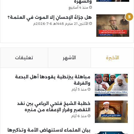
والشهرة
منذ 4 أسابيع
هل جزاءُ الإحسانِ إلا الموت في العتمة؟
الأثنين 21 محرم 1448هـ 6-7-2026م
الأخيرة
الأشهر
تعليقات
مباهلة بيزنطية يقودها أهل البدعة
والفرقة
منذ 5 أيام
خطبة الشيخ فتحي الرباعي بين نقد
التقصير وقرار الإعفاء من منبره
منذ 6 أيام
بيان العلماء لاستنهاض الأمة وتذكيرها