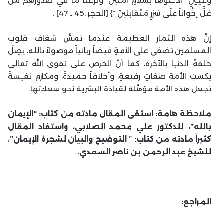
وَعُيُونٍ *ادْخُلُوهَا بِسَلاَمٍ آمِنِينَ *وَنَزَعْنَا مَا فِي صُدُورِهِمْ مِنْ
غِلٍّ إِخْوَاناً عَلَى سُرُرٍ مُتَقَابِلِينَ *} [الحجر :45 ـ 47] .
إنَّ هذه الثمار العظيمة عندما تمسُّ شغافَ قلوبِ
المسلمين تضفي على الأمةِ فيضاً ربانياً موصولاً بالله، يصِلُ
حلقةَ الدنيا بالآخرة، كما أنَّ الحرص على تقوى الله تعالى
يكسِبُ الأمة صفاتٍ رفيعةٍ، وأخلاقاً حميدةً، ومكارمَ نفيسةً
تجعل هذه الأمة مؤهَّلة لقيادة البشرية نحو سعادتها.
ملاحظة هامة: استقى المقال مادته من كتاب: “الإيمان
بالله”، للدكتور علي محمد الصلابي، واستفاد المقال
كثيراً مادته من كتاب: ” التوضيح والبيان لشجرة الإيمان”،
للشيخ عبد الرحمن بن ناصر السعدي.
المراجع: