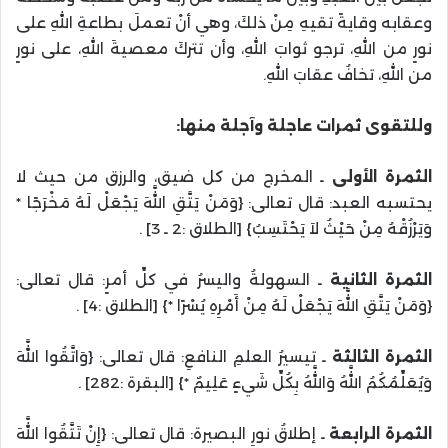
وعقابه وقايةً تقيهِ مِنْ ذلكَ، وهي أنْ تعملَ بطاعةِ اللهِ على
نورٍ من اللهِ، ترجو ثوابَ اللهِ، وأن تتركَ معصيةَ اللهِ، على نورٍ
من اللهِ، تخافُ عقابَ اللهِ.
وللتقوى ثمرات عاجلة وآجلة منها:
الثمرة الأولى
ـ المخرج من كل ضيق، والرزق من حيث لا
يحتسبه العبد: قال تعالى: {وَمَنْ يَتَّقِ اللَّهَ يَجْعَلْ لَهُ مَخْرَجًا *
وَيَرْزُقْهُ مِنْ حَيْثُ لاَ يَحْتَسِبُ} [الطلاق :2 ـ 3] .
الثمرة الثانية
ـ السهولةُ واليسرُ في كلِّ أمرٍ: قال تعالى:
{وَمَنْ يَتَّقِ اللَّهَ يَجْعَلْ لَهُ مِنْ أَمْرِهِ يُسْرًا *} [الطلاق :4] .
الثمرة الثالثة
ـ تيسيرُ العلمِ النافعِ: قال تعالى: {وَاتَّقُوا اللَّهَ
وَيُعَلِّمُكُمُ اللَّهُ وَاللَّهُ بِكُلِّ شَيءٍ عَلِيمٌ *} [البقرة :282] .
الثمرة الرابعة
ـ إطلاقُ نورِ البصيرة: قال تعالى: {إِنْ تَتَّقُوا اللَّهَ