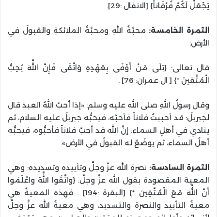
يَجْعَلْ لَكُمْ فُرْقَاناً} [الانفال :29].
الثمرة الخامسة:
محبَّةُ اللهِ ومحبَّةُ الملائكةِ والقبولُ في
الأرض:
قال تعالى: {بَلَى مَنْ أَوْفَى بِعَهْدِهِ وَاتَّقَى فَإِنَّ اللَّهَ يُحِبُّ
الْمُتَّقِينَ *} [ ال عمران: 76] .
وقال رسولُ اللهِ صلى الله عليه وسلم: «إذا أحبَّ اللهُ العبدَ قال
لجبريلُ: قد أحببتُ فلاناً فأحبّه، فيحبُّه جبريلُ عليه السلام، ثم
ينادي في أهلِ السماءِ: إنَّ الله قد أحبَّ فلاناً فأحبُّوه، فيحبُّه
أهلُ السماء، ثم يوضَعُ له القبولُ في الأرض».
الثمرة السادسة:
نصرة الله عزَّ وجلَّ وتأييده وتسديده: وهي
المعية المقصودة بقول الله عزَّ وجلَّ: {وَاتَّقُوا اللَّهَ وَاعْلَمُوا
أَنَّ اللَّهَ مَعَ الْمُتَّقِينَ *} [البقرة :194] . فهذه المعيةُ هي
معيةُ التأييد والنصرة والتسديد، وهي معيةُ الله عزَّ وجلَّ