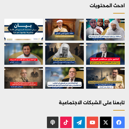
احدث المحتويات
تابعنا على الشبكات الاجتماعية
X
فيسبوك
يوتيوب
تيلقرام
‫TikTok
بودكاست