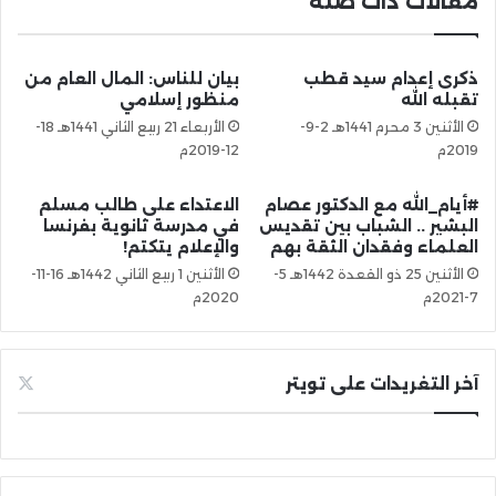
مقالات ذات صلة
ذكرى إعدام سيد قطب
بيان للناس: المال العام من
تقبله الله
منظور إسلامي
الأثنين 3 محرم 1441هـ 2-9-
الأربعاء 21 ربيع الثاني 1441هـ 18-
2019م
12-2019م
#أيام_الله مع الدكتور عصام
الاعتداء على طالب مسلم
البشير .. الشباب بين تقديس
في مدرسة ثانوية بفرنسا
العلماء وفقدان الثقة بهم
والإعلام يتكتم!
الأثنين 25 ذو القعدة 1442هـ 5-
الأثنين 1 ربيع الثاني 1442هـ 16-11-
7-2021م
2020م
آخر التغريدات على تويتر