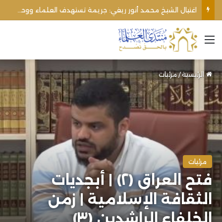
اغتيال الشيخ محمد أنور ريغي: جريمة تستهدف العلماء ووحدة المجتمع
القائمة
الرئيسية
/
مرئيات
مرئيات
فتح العراق (٢) | أبجديات
الثقافة الإسلامية | زمن
الخلفاء الراشدين (٣)