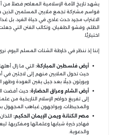
يشهد تاريخ الأمة الإسلامية المعاصر فصلاً من أ
قواسم مشتركة تجمع ملايين المسلمين الذين ضا
الاغتراب مجرد حدث عادي في حياة الفرد، بل غد
الظلم، وفشو الطغيان، وتكالب الفتن التي جعلت خي
اختياريًّا
.
إننا إذ ننظر في خارطة الشتات المسلم اليوم، نرى 
أرض
فلسطين
المباركة
:
التي ما زال أهله
حيث تحول الملايين منهم إلى لاجئين في أ
ويورثون جيلًا بعد جيل يقين العودة وطهر 
أرض
الشام
وعراق
الحضارة
:
حيث أفضت الحر
إلى تفريغ حواضر الإسلام التاريخية من علم
والمحيطات، ويواجهون غياهب المجهول بحث
مصر
الكنانة
ويمن
الإيمان
الحكيم
:
اللذان
فهاجر خيرة شبابها وعلمائها ومفكريها، لي
والدعوية
.