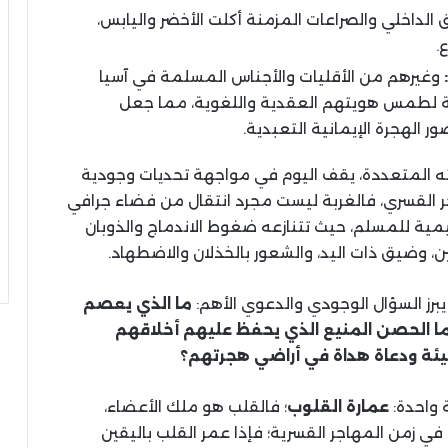
 الداخلي والصراعات المزمنة أكلت الأخضر واليابس،
ع
.
:
وغيرهم من الأقليات والأجناس المسلمة في آسيا
ة لطمس هويتهم العقدية واللغوية، مما جعل
ور الهجرة الإيمانية التعبدية
.
ته المتعددة، يقف اليوم في مواجهة تحديات وجودية
ر القسري، فالغربة ليست مجرد انتقال من فضاء جرافي
قيمية للمسلم، حيث تتنازعه ضغوط الاندماج والذوبان
 وضيق ذات اليد، والشعور بالخذلان والاضطهاد
.
برز السؤال الوجودي والدعوي الأهم
:
ما
الذي
يعصم
ا
الحصن
المنيع
الذي
يحفظ
عليهم
أخلاقهم
ئة
ودعاة
هداة
في
أراضي
هجرتهم؟
 واحدة
:
عمارة
القلوب
؛ فالقلب هو ملك الأعضاء،
ي زمن المهاجر القسرية؛ فإذا عمر القلب باليقين