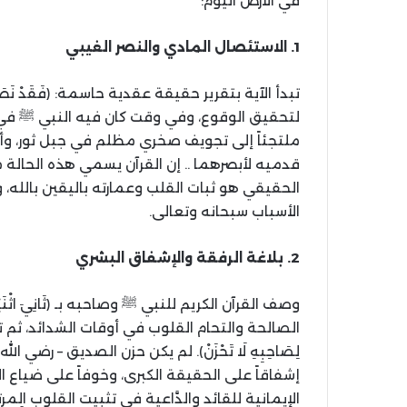
في الأرض اليوم
:
1.
الاستئصال
المادي
والنصر
الغيبي
تبدأ الآية بتقرير حقيقة عقدية حاسمة
:
﴿فَقَدْ ن
لتحقيق الوقوع، وفي وقت كان فيه النبي ﷺ في أض
ملتجئاً إلى تجويف صخري مظلم في جبل ثور، وأ
قدميه لأبصرهما
..
إن القرآن يسمي هذه الحالة من
الحقيقي هو ثبات القلب وعمارته باليقين بالله، 
الأسباب سبحانه وتعالى
.
2.
بلاغة
الرفقة
والإشفاق
البشري
وصف القرآن الكريم للنبي ﷺ وصاحبه بـ ﴿ثَانِيَ اثْ
الصالحة والتحام القلوب في أوقات الشدائد، ثم ت
لِصَاحِبِهِ لَا تَحْزَنْ﴾
.
لم يكن حزن الصديق
–
رضي الله
إشفاقاً على الحقيقة الكبرى، وخوفاً على ضياع ا
الإيمانية للقائد والدَّاعية في تثبيت القلوب الم