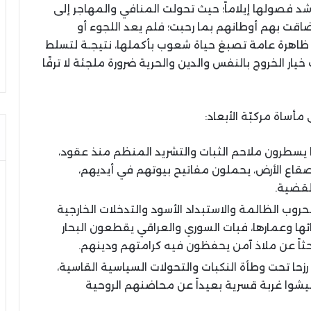
شد فصولها إيلاماً؛ حيث تحولت المنافي والمهاجر إلى
قت بهم أوطانهم بما رحبت؛ فلم يعد اللجوء أو
ا ظاهرة عامة تصبغ حياة شعوب بأكملها، نتيجـة لتسلط
ار الخروج بالنفس والدين والحرية ضرورة ملجئة لا ترفًا
مأساة مركبّة الأبعاد
:
ا يسطرون ملاحم الثبات والتشريد المنظم منذ عقود،
صقاع الأرض، يحملون مفاتيح بيوتهم في أيديهم،
القضية
.
وب الظالمة والاستبداد الأسود والتدخلات الخارجية
ائها وعمارها، فبات السوري والعراقي يقطعون البحار
اً عن ملاذ آمن يحفظون فيه كرامتهم ودينهم
.
 رزحا تحت وطأة النكبات والتحولات السياسية القاسية،
عيشوا غربة قسرية بعيداً عن محاضنهم الروحية