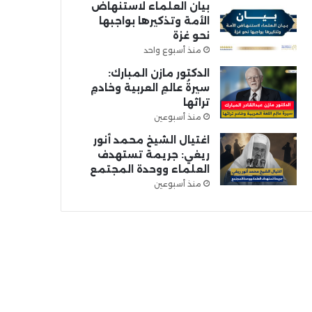
بيان العلماء لاستنهاض
الأمة وتذكيرها بواجبها
نحو غزة
منذ أسبوع واحد
الدكتور مازن المبارك:
سيرةُ عالمِ العربية وخادمِ
تراثها
منذ أسبوعين
اغتيال الشيخ محمد أنور
ريغي: جريمة تستهدف
العلماء ووحدة المجتمع
منذ أسبوعين