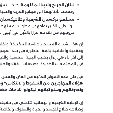
لبنان
الجريح
وليبيا
المكلومة
:
حيث التمزق
ودفعت بأبنائهما إلى مهاجر الغربة والضيا
مسلمو
تركستان
الشرقية
وطاجيكستان
الوسطى، الذين يواجهون محاولات ممنهج
خروجهم من بلادهم فراراً بالدِّين في أبهى ص
إن هذا الشتات الممتد، بأجناسه المختلفة ولغا
وعقدية وأخلاقية بالغة الخطورة في بلاد المهج
إلى آخر، بل هي زلزال يصيب البنية النفسية وال
في المجتمعات الجديدة، وصدمات الفقد والحنين،
في ظل هذه الأمواج العاتية من الفتن والمحن، ي
هؤلاء
المهاجرين
من
السقوط
والانتكاس؟
وم
وتصرفاتهم
وسلوكياتهم
ليكونوا
شامات
مضي
إن الإجابة الشرعية والإيمانية تتلخص في حقيقة
وصلاحه صلاح للجسد والحياة والسلوك، وبخاصة ف