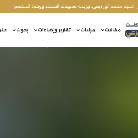
مقالات
مرئيات
تقارير وإضاءات
بحوث
علم
لشتات: نحو استثمار معية الغار في الهجرة للواقع المعاصر