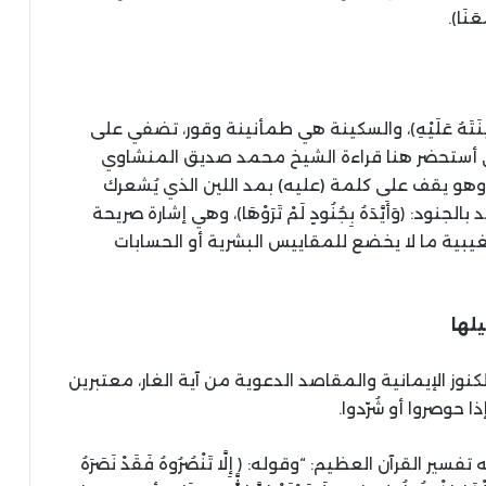
مَعَنَا﴾
.
هُ سَكِينَتَهُ عَلَيْهِ﴾، والسكينة هي طمأنينة وقور، تضفي على
ني أستحضر هنا قراءة الشيخ محمد صديق المنشاوي
َلَيْهِ﴾، وهو يقف على كلمة
(
عليه
)
بمد اللين الذي يُشعرك
د بالجنود
:
﴿وَأَيَّدَهُ بِجُنُودٍ لَمْ تَرَوْهَا﴾، وهي إشارة صريحة
غيبية ما لا يخضع للمقاييس البشرية أو الحسابات
يلها
نوز الإيمانية والمقاصد الدعوية من آية الغار، معتبرين
ا حوصروا أو شُرّدوا
.
ه تفسير
القرآن
العظيم
: “
وقوله
:
﴿ إِلَّا تَنْصُرُوهُ فَقَدْ نَصَرَهُ