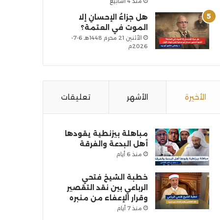
منذ 4 أسابيع
هل جزاءُ الإحسانِ إلا
الموت في العتمة؟
الأثنين 21 محرم 1448هـ 6-7-
2026م
الأخيرة
الأشهر
تعليقات
مباهلة بيزنطية يقودها
أهل البدعة والفرقة
منذ 6 أيام
خطبة الشيخ فتحي
الرباعي بين نقد التقصير
وقرار الإعفاء من منبره
منذ 7 أيام