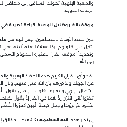
والمعية الإلهية، تحولت المنافي إلى محاضن للترب
الرسالة النبوية
.
موقف
الغار
وظلال
المعية
:
قراءة
تدبرية
في
حين تشتد الأزمات بالمسلمين، ليس لهم من ملج
لتنزل على قلوبهم بردًا وسلامًا وطمأنينة، وفي تار
وتحديداً
“
موقف الغار
“
، باعتباره النموذج الأسمى
ربي الله
.
لقد وثَّق القران الكريم هذه اللحظة الرهيبة وا
عن الجهاد، وتذكيرهم بأن الله غني عنهم، وبأن ال
الاتصال الإلهي وعمارة القلوب بالإيمان
.
يقول الله
كَفَرُوا ثَانِيَ اثْنَيْنِ إِذْ هُمَا فِي الْغَارِ إِذْ يَقُولُ لِصَاحِبِهِ لَا
بِجُنُودٍ لَمْ تَرَوْهَا وَجَعَلَ كَلِمَةَ الَّذِينَ كَفَرُوا السُّفْلَى و
إن تدبر هذه
الآية
العظيمة
يكشف عن حقائق إيما