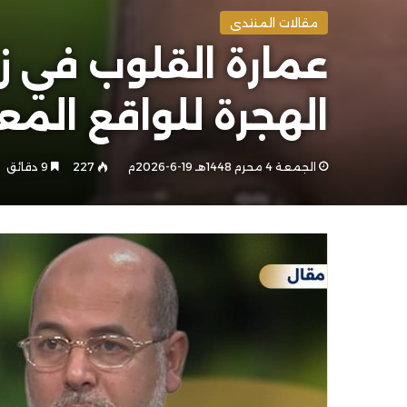
مقالات المنتدى
عمارة القلوب في ز
الهجرة للواقع المع
الجمعة 4 محرم 1448هـ 19-6-2026م
227
9 دقائق