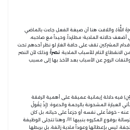
َصَرَهُ اللَّهُ﴾، واللافت هنا أن صيغة الفعل جاءت بالماضي
عف حالاته المادية؛ مطارداً، وحيداً مع صاحبه،
قدام المشركين تقف على حافة الغار لو نظر أحدهم تحت
 الانقطاع التام للأسباب المادية
:
نصراً
؛ وذلك لأن النصر
والتفات الروح عن الأسباب بعد الأخذ بها إلى مسبب
نَيْنِ﴾ فيه دلالة إيمانية عميقة على أهمية الرفقة
أتي العبارة المشحونة بالرحمة والدعوة
:
﴿إِذْ يَقُولُ
 عنه
–
خوفاً على نفسه أو جزعاً على حياته، بل كان
لرسالة بوقوع المكروه بنبيها ﷺ، وهنا تتجلى الوظيفة
رتجفة، ليس بإعطائها وعوداً مادية زائفة، بل بربطها