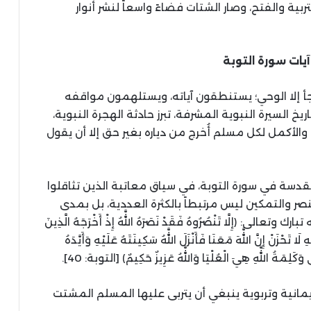
ية والفتح، وصار الشتات فضاءً واسعاً لنشر أنوار
آيات
سورة
التوبة
أ إلا الوحي؛ يستنطقون آياته، ويستلهمون مواقفه
يخ السيرة النبوية المشرفة، تبرز حادثة الهجرة النبوية،
 والأكمل لكل مسلم أُخرج من دياره بغير حق إلا أن يقول
لمقدسة في سورة التوبة، في سياق معاتبة الذين تثاقلوا
نصر والتمكين ليس مرتبطاً بالكثرة العددية، بل بمدى
 تبارك وتعالى
:
﴿إِلَّا تَنْصُرُوهُ فَقَدْ نَصَرَهُ اللَّهُ إِذْ أَخْرَجَهُ الَّذِينَ
 تَحْزَنْ إِنَّ اللَّهَ مَعَنَا فَأَنْزَلَ اللَّهُ سَكِينَتَهُ عَلَيْهِ وَأَيَّدَهُ
َكَلِمَةُ اللَّهِ هِيَ الْعُلْيَا وَاللَّهُ عَزِيزٌ حَكِيمٌ﴾
[
التوبة
: 40].
نية وتربوية ينبغي أن يتربى عليها المسلم المشتت