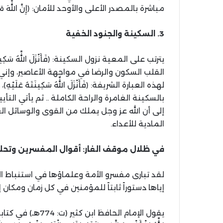
مباشرة بالمصدر الأعلى والأوحد للأمان
:
﴿إِنَّ اللَّهَ 
3.
السكينة
والجنود
الخفية
يترتب على المعية نزول السكينة
:
﴿فَأَنْزَلَ اللَّ
القلب السكون والرضا في مواجهة الأعاصير، وإ
لهذه العبارة الشريفة
:
﴿فَأَنْزَلَ اللَّهُ سَكِينَتَهُ ع
بالسكينة الغامرة والراحة الكاملة
..
ثم يأتي التأيي
إلى أن الله عز وجل يملك من القوى والوسائل ال
المادية للأعداء
.
في
ظلال
موقف
الغار
:
أقوال
المفسرين
وتحل
لقد تبارى مفسرو الأمة وعلماؤها في استنباط الك
إياها دستوراً ثابتاً للمؤمنين في كل زمان ومكان إذ
يقول الإمام الحافظ ابن كثير
(
ت
: 774
هـ
)
في كتاب