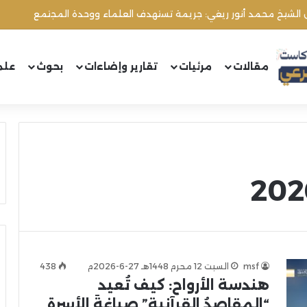
ل الشيخ محمد أنور ريغي: جريمة تستهدف العلماء ووحدة المجتمع
مقالات
مرئيات
تقارير وإضاءات
بحوث
علم
msf
السبت 12 محرم 1448هـ 27-6-2026م
438
هندسة الأرواح: كيف تُعيد
“المقاصدُ القرآنية” صياغةَ الأسرة