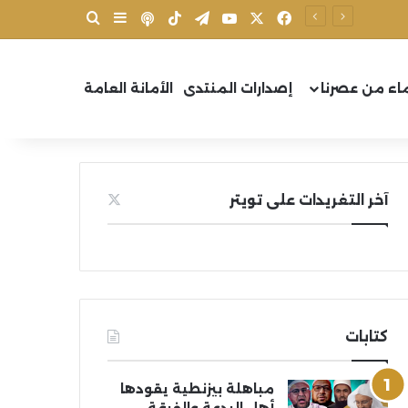
X
فيسبوك
يوتيوب
تيلقرام
‫TikTok
بودكاست
بحث عن
إضافة عمود جانب
اء من عصرنا
إصدارات المنتدى
الأمانة العامة
آخر التغريدات على تويتر
كتابات
مباهلة بيزنطية يقودها