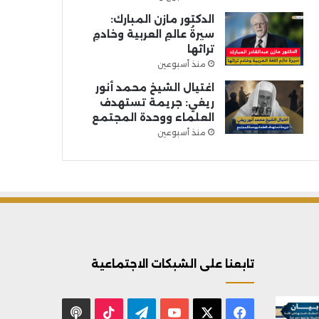
الدكتور مازن المبارك:
سيرةُ عالمِ العربية وخادمِ
تراثها
منذ أسبوعين
اغتيال الشيخ محمد أنور
ريغي: جريمة تستهدف
العلماء ووحدة المجتمع
منذ أسبوعين
تابعنا على الشبكات الاجتماعية
X
فيسبوك
يوتيوب
تيلقرام
‫TikTok
بودكاست