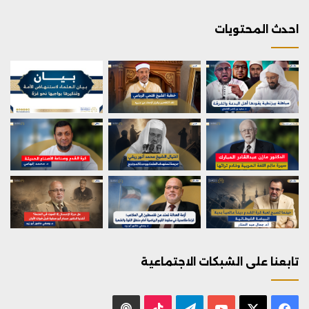
احدث المحتويات
تابعنا على الشبكات الاجتماعية
X
فيسبوك
يوتيوب
تيلقرام
‫TikTok
بودكاست