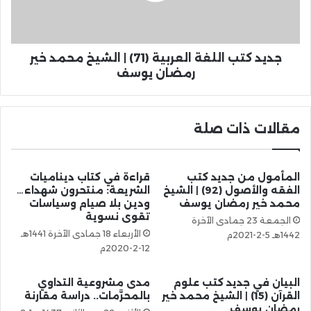
جديد كتب اللغة العربية (71) | الشيخ محمد خير
رمضان يوسف
مقالات ذات صلة
المأمول من جديد كتب
قراءة في كتاب ديناميات
الفقه والأصول (92) | الشيخ
الشريعة: منتحرون شهداء…
محمد خير رمضان يوسف
ودين بلا صيام وسياسات
تقوى نسوية
الجمعة 23 جمادى الآخرة
الأربعاء 18 جمادى الآخرة 1441هـ
1442هـ 5-2-2021م
12-2-2020م
البيان في جديد كتب علوم
مدى مشروعية التداوي
القرآن (15) | الشيخ محمد خير
بالمحرَّمات.. دراسة مقارنة
رمضان يوسف