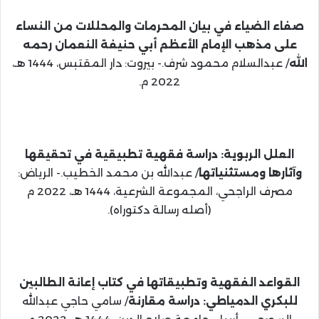
صفاء الضياء في بيان المحرمات والمحللات من النساء
على مذهب الإمام الأعظم أبي حنيفة النعمان رحمه
الله
/ عبدالسلام محمود شرف.- بيروت: دار المقتبس، 1444 هـ،
2022 م.
العلل الربوية: دراسة فقهية تطبيقية في تحقيقها
وآثارها ومستثنياتها
/ عبدالله بن محمد الخطيب.- الرياض:
مصرف الراجحي، المجموعة الشرعية، 1444 هـ، 2022 م
(أصله رسالة دكتوراه).
القواعد الفقهية وتطبيقاتها في كتاب إعانة الطالبين
للبكري الدمياطي: دراسة مقارنة
/ سامي حاجي عبدالله