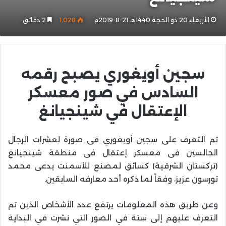
الأربعاء 20 ذو الحجة 1440هـ 21-8-2019م
1٬028
2 دقائق
سجين أويغوري يصبح رقمه
السادس في صور معسكر
الإعتقال في شينجيانغ
تم التعرف على سجين أويغوري فى صورة لعشرات الرجال
الجالسين فى معسكر إعتقال فى منطقة شينجيانغ
(تركستان الشرقية) كسائق لمصنع للأسمنت يدعى محمد
تورسون عزيز، وفقاً لما ذكره أحد معارفه السابقين.
وعن طريق هذه المعلومات يرتفع عدد الأشخاص الذين تم
التعرف عليهم إلى ستة في الصور التي نشرت في البداية