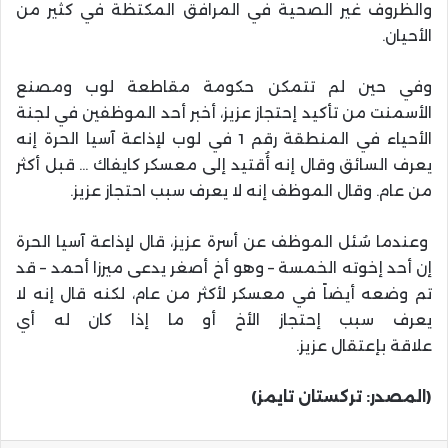
والظروف غير الصحية في المرافق المكتظة في كثير من
الأحيان.
وفي حين لم تتمكن حكومة مقاطعة لوب ومصنع
الأسمنت من تأكيد إحتجاز عزيز، أخبر أحد الموظفين في لجنة
الأحياء في المنطقة رقم 1 في لوب لإذاعة آسيا الحرة إنه
يعرف السائق وقال إنه أُقتيد إلى معسكر كايفاك … قبل أكثر
من عام. وقال الموظف إنه لا يعرف سبب احتجاز عزيز.
وعندما سُئل الموظف عن أسرة عزيز، قال لإذاعة آسيا الحرة
إن أحد إخوته الخمسة – وهو أخ أصغر يدعى ميرزا أحمد – قد
تم وضعه أيضاً في معسكر لأكثر من عام، لكنه قال إنه لا
يعرف سبب إحتجاز الأخ أو ما إذا كان له أي
علاقة بإعتقال عزيز.
(المصدر: تركستان تايمز)