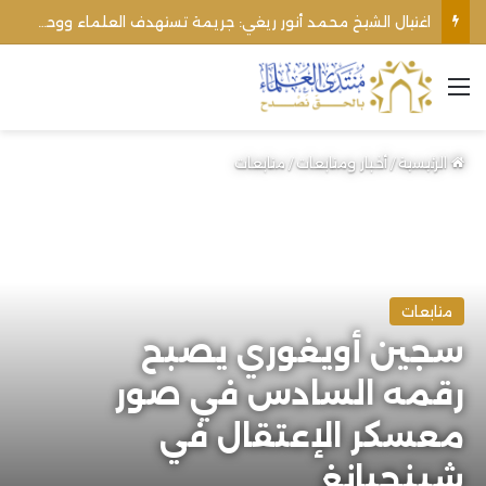
اغتيال الشيخ محمد أنور ريغي: جريمة تستهدف العلماء ووحدة المجتمع
القائمة
الرئيسية
/
أخبار ومتابعات
/
متابعات
متابعات
سجين أويغوري يصبح
رقمه السادس في صور
معسكر الإعتقال في
شينجيانغ