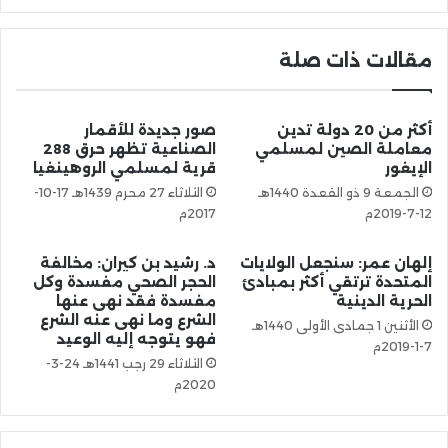
مقالات ذات صلة
أكثر من 20 دولة تدين
صور جديدة للأقمار
معاملة الصين لمسلمي
الصناعية تظهر حرق 288
الإيغور
قرية لمسلمي الروهينغيا
الجمعة 9 ذو القعدة 1440هـ
الثلاثاء 27 محرم 1439هـ 17-10-
12-7-2019م
2017م
إلهان عمر: سنجعل الولايات
د. رشيد بن كيران: مخالفة
المتحدة ترتقي أكثر بمبادئ
الحجر الصحي مفسدة وكل
الحرية الدينية
مفسدة فقد نهى عنها
الشرع وما نهى عنه الشرع
الأثنين 1 جمادى الأولى 1440هـ
فهو يتوجه إليه الوعيد
7-1-2019م
الثلاثاء 29 رجب 1441هـ 24-3-
2020م