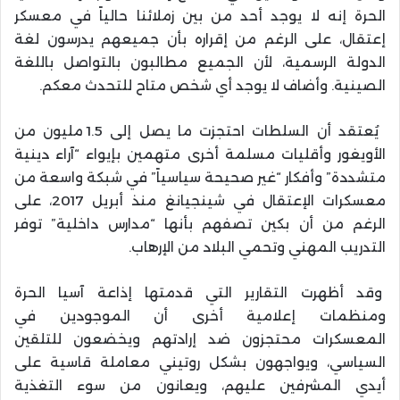
الحرة إنه لا يوجد أحد من بين زملائنا حالياً في معسكر
إعتقال، على الرغم من إقراره بأن جميعهم يدرسون لغة
الدولة الرسمية، لأن الجميع مطالبون بالتواصل باللغة
الصينية. وأضاف لا يوجد أي شخص متاح للتحدث معكم.
يُعتقد أن السلطات احتجزت ما يصل إلى 1.5 مليون من
الأويغور وأقليات مسلمة أخرى متهمين بإيواء “آراء دينية
متشددة” وأفكار “غير صحيحة سياسياً” في شبكة واسعة من
معسكرات الإعتقال في شينجيانغ منذ أبريل 2017، على
الرغم من أن بكين تصفهم بأنها “مدارس داخلية” توفر
التدريب المهني وتحمي البلاد من الإرهاب.
وقد أظهرت التقارير التي قدمتها إذاعة آسيا الحرة
ومنظمات إعلامية أخرى أن الموجودين في
المعسكرات محتجزون ضد إرادتهم ويخضعون للتلقين
السياسي، ويواجهون بشكل روتيني معاملة قاسية على
أيدي المشرفين عليهم، ويعانون من سوء التغذية