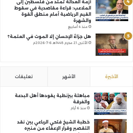
أزمة العدالة تمتد من فلسطين إلى
الملاعب: قراءة مقاصدية في سقوط
القيم الرياضية أمام منطق القوة
والشهرة
منذ 4 أسابيع
هل جزاءُ الإحسانِ إلا الموت في العتمة؟
الأثنين 21 محرم 1448هـ 6-7-2026م
الأخيرة
الأشهر
تعليقات
مباهلة بيزنطية يقودها أهل البدعة
والفرقة
منذ 6 أيام
خطبة الشيخ فتحي الرباعي بين نقد
التقصير وقرار الإعفاء من منبره