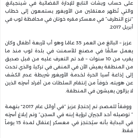
على حساب ويشات التابع للإدارة القضائية في شينجيانغ،
والتي تُظهر معتقلين من الأويغور يستمعون إلى خطاب
“نزع التطرف” في معسكر مقره خوتان في محافظة لوب في
أبريل 2017.
عزيز – البالغ من العمر 35 عامًا وهو أب لأربعة أطفال وكان
يعمل سائقًا في مصنع للأسمنت في بلدة لوب منذ ما
يقرب من 10 سنوات – قد تم التعرف عليه من قبل صديق
من المنطقة يعيش الآن في المنفى في تركيا، والذي تحدث
إلى إذاعة آسيا الحرة لخدمة الأويغور شريطة عدم الكشف
عن هويته، خوفاً من إنتقام السلطات من أفراد أسرته الذين
لا يزالون يعيشون في المنطقة.
ووفقاً للمصدر، تم إحتجاز عزيز “في أوائل عام 2017″ بتهمة
” توصيله أحد الجيران لرؤية إبنه في السجن” وتم إبلاغ أسرته
في البداية بأنه سيُحتجز في معسكر إعتقال لمدة 15 يوماً
فقط.