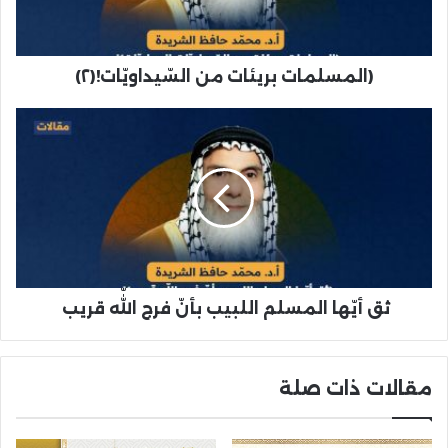
(المسلمات بريئات من السّيداويّات!(٢)
ثق أيّها المسلم اللبيب بأنّ فرج اللّه قريب
مقالات ذات صلة