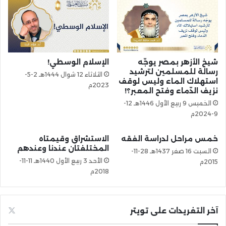
شيخ الأزهر بمصر يوجّه
الإسلام الوسطي!
رسالة للمسلمين لترشيد
الثلاثاء 12 شوال 1444هـ 2-5-
استهلاك الماء وليس لوقف
2023م
نزيف الدّماء وفتح المعبر؟!
الخميس 9 ربيع الأول 1446هـ 12-
9-2024م
خمس مراحل لدراسة الفقه
الاستشراق وقيمتاه
المختلفتان عندنا وعندهم
السبت 16 صفر 1437هـ 28-11-
الأحد 3 ربيع الأول 1440هـ 11-11-
2015م
2018م
آخر التغريدات على تويتر