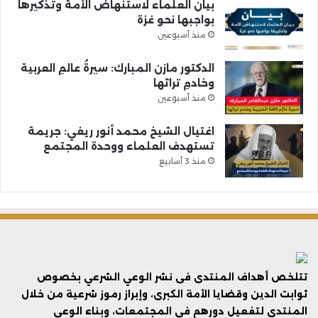
بيان العلماء لاستنهاض الأمة وتذكيرها
بواجبها نحو غزة
منذ أسبوعين
الدكتور مازن المبارك: سيرةُ عالمِ العربية
وخادمِ تراثها
منذ أسبوعين
اغتيال الشيخ محمد أنور ريغي: جريمة
تستهدف العلماء ووحدة المجتمع
منذ 3 أسابيع
تتلخص أهداف المنتدى فى نشر الوعي الشرعي بخصوص
ثوابت الدين وقضايا الأمة الكبرى، وإبراز رموز شرعية من خلال
المنتدى لتفعيل دورهم في المجتمعات، وبناء الوعي