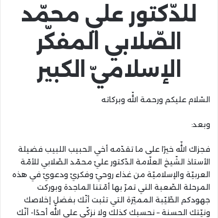
للدّكتور علي محمّد
الصّلابي المفكّر
الإسلاميّ الكبير
السّلام عليكم ورحمة اللّه وبركاته
وبعد:
فجزاك اللّه خيرًا علی ما تقدّمه أخي الحبيب اللبيب فضيلة
الأستاذ الشّيخ العلّامة الدّكتور عليّ محمّد الصّلابي للأمّة
العربيّة والإسلاميّة من غذاء روحيّ وفكريّ ودعويّ في هذه
المرحلة الصّعبة التي تمرّ بها أمّتنا الماجدة وبوركت
جهودكم الطّيّبة المميّزة التي تثبت أنّك بفضل إخلاصك
ونيّتك الحسنة – نحسبك كذلك ولا نزكّي علی اللّه أحدًا- أنّك