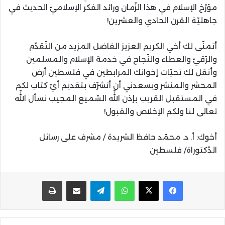
مؤرّخ الإسلام في هذا الزّمان ورائد الفكر الإسلاميّ الحديث في
جاهليّة القرن الحادي والعشرين!
أتمنّی لك أخي الكريم العزيز الفاضل المزيد من التّقدّم
والرّقيّ والعطاء والنّجاح في خدمة الإسلام والمسلمين
وأنقل لك تحيّات إخوانك المرابطين في فلسطين أرض
المحشر والمنشر ويسعدني أن أتشرّف بتقديم أيّ كتاب لكم
في المستقبل القريب بإذن اللّه السّميع المجيب نسأل اللّه
تعالی لنا ولكم الإخلاص والقبول!
أخوك: أ. د. محمّد حافظ الشريدة / مشرف علی رسائل
الدّكتوراة/ فلسطين
واتساب
تيلقرام
مشاركة عبر البريد
طباعة