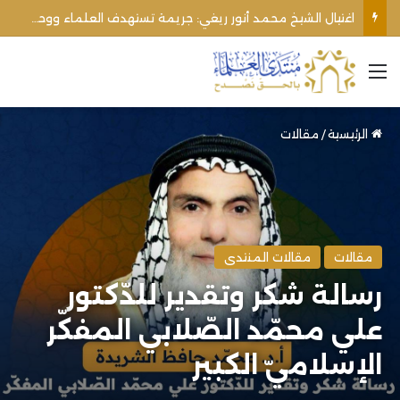
اغتيال الشيخ محمد أنور ريغي: جريمة تستهدف العلماء ووحدة المجتمع
القائمة
الرئيسية
/
مقالات
مقالات
مقالات المنتدى
رسالة شكر وتقدير للدّكتور
علي محمّد الصّلابي المفكّر
الإسلاميّ الكبير