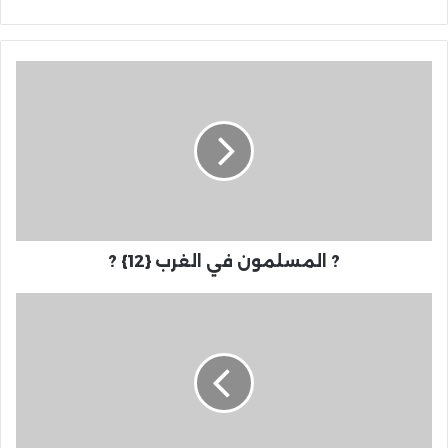
? المسلمون في الغرب {12} ?