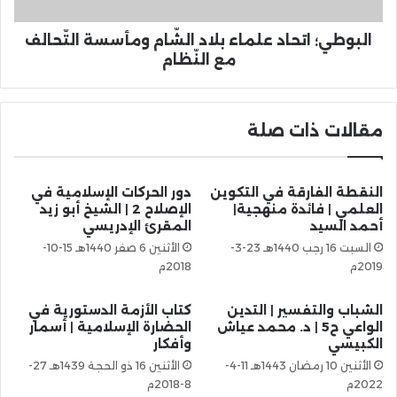
البوطي؛ اتحاد علماء بلاد الشّام ومأسسة التّحالف
مع النّظام
مقالات ذات صلة
النقطة الفارقة في التكوين
دور الحركات الإسلامية في
العلمي | فائدة منهجية|
الإصلاح 2 | الشيخ أبو زيد
أحمد السيد
المقرئ الإدريسي
السبت 16 رجب 1440هـ 23-3-
الأثنين 6 صفر 1440هـ 15-10-
2019م
2018م
الشباب والتفسير | التدين
كتاب الأزمة الدستورية في
الواعي ح5 | د. محمد عياش
الحضارة الإسلامية | أسمار
الكبيسي
وأفكار
الأثنين 10 رمضان 1443هـ 11-4-
الأثنين 16 ذو الحجة 1439هـ 27-
2022م
8-2018م