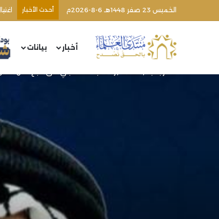
الخميس 23 صفر 1448هـ 6-8-2026م
أحدث الأخبار
اغتي
أخبار
بيانات
الرئيسية
/
مقالات
/
ردّ داعية فلسطينيّ علی شيخ ضالّ مضلّ م