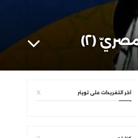
ريّ (٢)
آخر التغريدات على تويتر