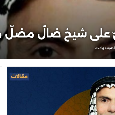
 علی شيخ ضالّ مضلّ مص
دقيقة واحدة