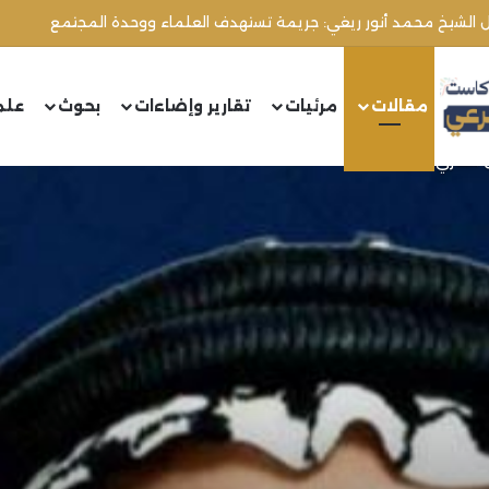
ال الشيخ محمد أنور ريغي: جريمة تستهدف العلماء ووحدة المجتمع
مقالات
مرئيات
تقارير وإضاءات
بحوث
علم
صريّ (٢)