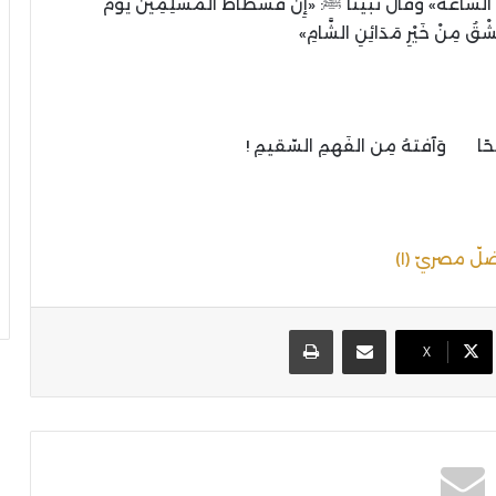
ومَ السَّاعَةُ» وقال نبيّنا ﷺ: «إِنَّ فُسْطَاطَ الْمُسْلِمِينَ يَوْمَ
شْقُ مِنْ خَيْرِ مَدَائِنِ الشَّامِ»
حًا وَآفتهُ مِن الفَهمِ السّقيمِ !
 مصريّ (١)
مشاركة عبر البريد
طباعة
X