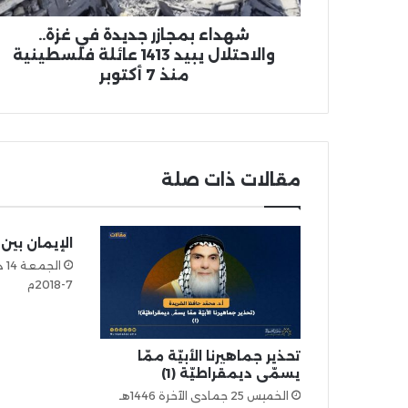
شهداء بمجازر جديدة في غزة..
والاحتلال يبيد 1413 عائلة فلسطينية
منذ 7 أكتوبر
مقالات ذات صلة
الإيمان بين
7-2018م
تحذير جماهيرنا الأبيّة ممّا
يسمّی ديمقراطيّة (1)
الخميس 25 جمادى الآخرة 1446هـ