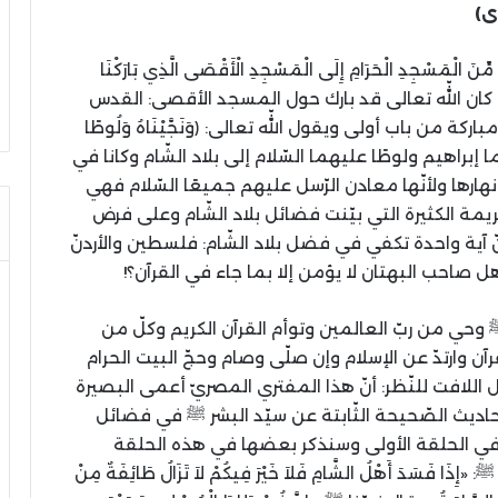
ى)
ِنَ الْمَسْجِدِ الْحَرَامِ إِلَى الْمَسْجِدِ الْأَقْصَى الَّذِي بَارَكْنَا
الْبَصِيرُ﴾ وإذا كان اللّه تعالی قد بارك حول المسجد الأقصی: القدس
 من باب أولی ويقول اللّه تعالی: ﴿وَنَجَّيْنَاهُ وَلُوطًا
ي: نجّيناهما إبراهيم ولوطًا عليهما السّلام إلى بلاد الشّام وكانا في
هارها ولأنّها معادن الرّسل عليهم جميعًا السّلام فهي
الكريمة الكثيرة التي بيّنت فضائل بلاد الشّام وعلی فرض
آية واحدة تكفي في فضل بلاد الشّام: فلسطين والأردنّ
اهل صاحب البهتان لا يؤمن إلا بما جاء في القرآن؟!
 وحي من ربّ العالمين وتوأم القرآن الكريم وكلّ من
ٓن وارتدّ عن الإسلام وإن صلّی وصام وحجّ البيت الحرام
بل اللافت للنّظر: أنّ هذا المفتري المصريّ أعمی البصيرة
حاديث الصّحيحة الثّابتة عن سيّد البشر ﷺ في فضائل
 في الحلقة الأولی وسنذكر بعضها في هذه الحلقة
فَسَدَ أَهْلُ الشَّامِ فَلاَ خَيْرَ فِيكُمْ لاَ تَزَالُ طَائِفَةٌ مِنْ