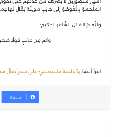
أُمَّتِى مَنْصُورِينَ لاَ يَضُرُّهُمْ مَنْ خَذَلَهُمْ حَتَّى تَقُ
الْمَلْحَمَةِ بِالْغُوطَةِ إِلَى جَانِبِ مَدِينَةٍ يُقَالُ لَهَا دِمَ
وللّه درّ القائل الشّاعر الحكيم:
وَكم مِن عائبٍ قولًا صَحي
اقرأ أيضا:
ردّ داعية فلسطينيّ علی شيخ ضالّ مضلّ
فيسبوك