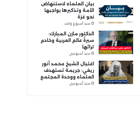
بيان العلماء لاستنهاض
الأمة وتذكيرها بواجبها
نحو غزة
منذ أسبوع واحد
الدكتور مازن المبارك:
سيرةُ عالمِ العربية وخادمِ
تراثها
منذ أسبوعين
اغتيال الشيخ محمد أنور
ريغي: جريمة تستهدف
العلماء ووحدة المجتمع
منذ أسبوعين