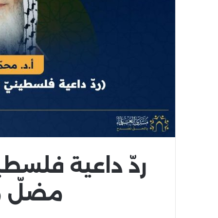
ردّ داعية فلسطي
مضلّ مص