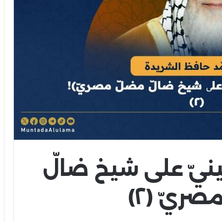
نيّ علی
شيخ
ضالّ
ريّ (٢)