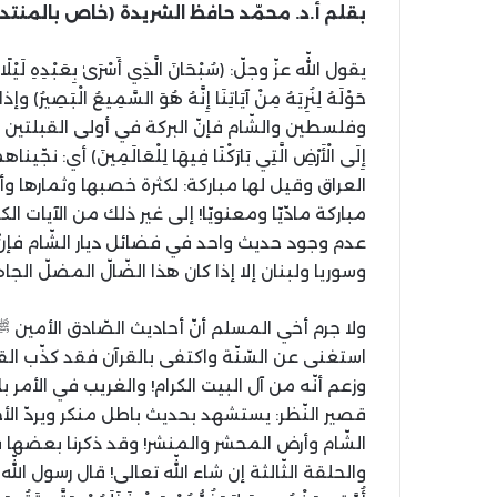
بقلم أ.د. محمّد حافظ الشريدة (خاص بالمنتد
يقول اللّه عزّ وجلّ: ﴿سُبْحَانَ الَّذِي أَسْرَىٰ بِعَبْدِهِ لَيْلًا مّ
حَوْلَهُ لِنُرِيَهُ مِنْ آيَاتِنَا إِنَّهُ هُوَ السَّمِيعُ 
وفلسطين والشّام فإنّ البركة في أولی القبلتين مباركة
إِلَى الْأَرْضِ الَّتِي بَارَكْنَا فِيهَا لِلْعَالَمِينَ﴾ أ
العراق وقيل لها مباركة: لكثرة خصبها وثمارها وأن
مباركة مادّيّا ومعنويّا! إلی غير ذلك من الآيات 
عدم وجود حديث واحد في فضائل ديار الشّام فإنّ 
وسوريا ولبنان إلا إذا كان هذا الضّالّ المضلّ الج
ولا جرم أخي المسلم أنّ أحاديث الصّادق الأمين ﷺ
استغنی عن السّنّة واكتفی بالقرآن فقد كذّب القرا
وزعم أنّه من آل البيت الكرام! والغريب في الأمر 
قصير النّظر: يستشهد بحديث باطل منكر ويردّ الأ
الشّام وأرض المحشر والمنشر! وقد ذكرنا بعضها
والحلقة الثّالثة إن شاء اللّه تعالی! قال رسول اللّه ﷺ: «إِذَا 