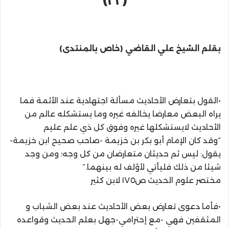
بقلم الشيخ علي القاضي (خاص بالمنتدى)
•القول بتعارض الأحاديث مسألة اجتهادية عند الأئمة فما
يراه البعض معارضا يخالفه غيره وما يستشكله عالم من
الأحاديث لايستشكلها غيره وفوق كل ذي علم عليم
“وقد كان الإمام أبو بكر بن خزيمة -صاحب صحيح ابن خزيمة-
يقول: ليس ثم حديثان متعارضان من كل وجه؛ ومن وجد
شيئا من ذلك فليأتي لأؤلف له بينهما.”
مختصر علوم الحديث ص١٧٥ لابن كثير
•فأما دعوى تعارض بعض الأحاديث عند بعض الشباب و
المثقفين فهي -مع إحترامي-جهل بعلم الحديث وقواعده