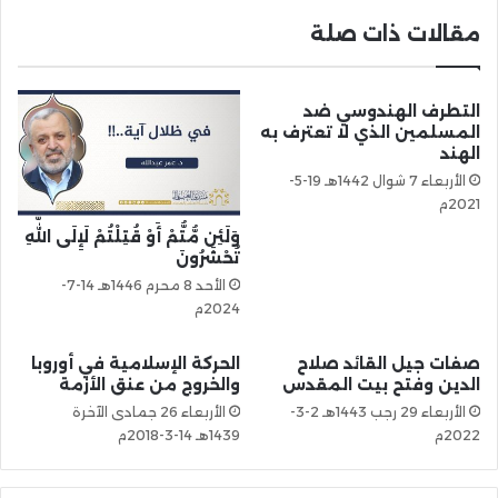
مقالات ذات صلة
التطرف الهندوسي ضد
المسلمين الذي لا تعترف به
الهند
الأربعاء 7 شوال 1442هـ 19-5-
2021م
وَلَئِن مُّتُّمْ أَوْ قُتِلْتُمْ لَإِلَى اللَّهِ
تُحْشَرُونَ
الأحد 8 محرم 1446هـ 14-7-
2024م
صفات جيل القائد صلاح
الحركة الإسلامية في أوروبا
الدين وفتح بيت المقدس
والخروج من عنق الأزمة
الأربعاء 29 رجب 1443هـ 2-3-
الأربعاء 26 جمادى الآخرة
2022م
1439هـ 14-3-2018م