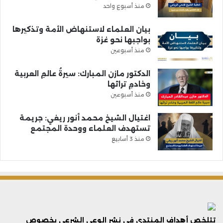
منذ أسبوع واحد
بيان العلماء لاستنهاض الأمة وتذكيرها
بواجبها نحو غزة
منذ أسبوعين
الدكتور مازن المبارك: سيرةُ عالمِ العربية
وخادمِ تراثها
منذ أسبوعين
اغتيال الشيخ محمد أنور ريغي: جريمة
تستهدف العلماء ووحدة المجتمع
منذ 3 أسابيع
تتلخص أهداف المنتدى فى نشر الوعي الشرعي بخصوص