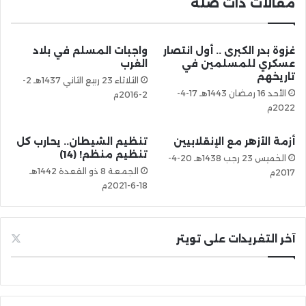
مقالات ذات صلة
غزوة بدر الكبرى .. أول انتصار
واجبات المسلم في بلاد
عسكري للمسلمين في
الغرب
تاريخهم
الثلاثاء 23 ربيع الثاني 1437هـ 2-
الأحد 16 رمضان 1443هـ 17-4-
2-2016م
2022م
أزمة الأزهر مع الإنقلابيين
تنظيم الشيطان.. يحارب كل
تنظيم منظم! (14)
الخميس 23 رجب 1438هـ 20-4-
الجمعة 8 ذو القعدة 1442هـ
2017م
18-6-2021م
آخر التغريدات على تويتر