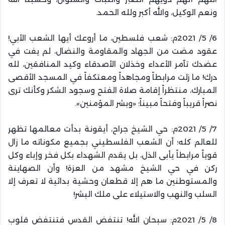
ونعم الوكيل، والله أكبر ولله الحمد.
6/ 5/ 2021م: شعب فلسطين، ما أروعك أيها الشعب الأبي!
عقود مضت من الجهاد والمقاومة والنضال، لم يفت في
عضدك تآمر الأعداء وخذلان الأصدقاء وكيد المنافقين، لله
درك! ما زلت مرابطاً ومجاهداً ومعتكفاً في المسجد الأقصى
المبارك، منتظراً إقامة صلاة الفتح وسجود الشكر وكأنك ترى
نصراً قريباً وفتحاً مبيناً؛ «وبشر المؤمنين».
7/ 5/ 2021م: حي الشيخ جراح، أيقونة بدأت معالمها تظهر
للعالم كله؛ أن الشعب الفلسطيني بجميع مكوناته ما زال
قوياً مرابطاً يأبى الذل، بل يقدم الشهداء بكل فخر وإباء وكل
ركن في حي الشيخ مشهد من العزة! وأن الصهاينة
والمستوطنين ما هم إلا قطعان وحشية بدائية لا تعرف إلا
السلب والنهب والاستيلاء على ملك البشر!
8/ 5/ 2021م: سبحان الله! تنتفض القدس فتنتفض قلوب