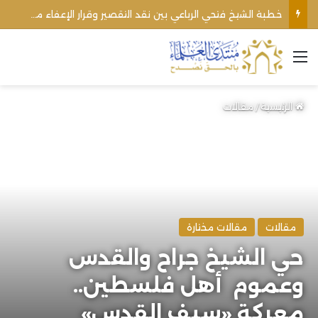
اغتيال الشيخ محمد أنور ريغي: جريمة تستهدف العلماء ووحدة المجتمع
القائمة
الرئيسية
/
مقالات
مقالات
مقالات مختارة
حي الشيخ جراح والقدس
وعموم ‏ أهل فلسطين..
معركة «سيف القدس»