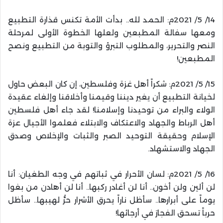
14/ 5/ 2021م: الحمد لله.. بدأت الأمة تكنس قذارة التطبيع
ومعها سفالة المطبعين ولعلها الخطوة الأولى لمرحلة
النصر والتحرير، والمطلوب التبرؤ والتوبة من التطبيع ونصح
المطبعين!
15/ 5/ 2021م: شكراً أهل غزة وفلسطين، إن كان البعض حاول
لخيانة التطبيع أن يغير ديننا وقيمنا وأخلاقنا وإلغاء عقيدة
الولاء والبراء من توحيدنا وإسلامنا! لقد جاء أهل فلسطين
أهل الرباط والجهاد والاعتكاف والابتلاء فعلموا الأجيال عزة
الإسلام وحقيقة التوحيد الصبر والثبات والإخلاص وصدق
الجهاد والاستشهاد.
16/ 5/ 2021م: لسان الأحرار في ثباتهم في وجه الطغيان: أنا
لن ألين ولن أخون.. أنا لن أغادر ركبها.. أنا لن أهادن من بغوا
‏يوماً على أبرارها.. سأظل ناراً يحرق الأشرار حرُّ لهيبها.. سأظل
حرباً تسحق الفجارَ في أرجائها!