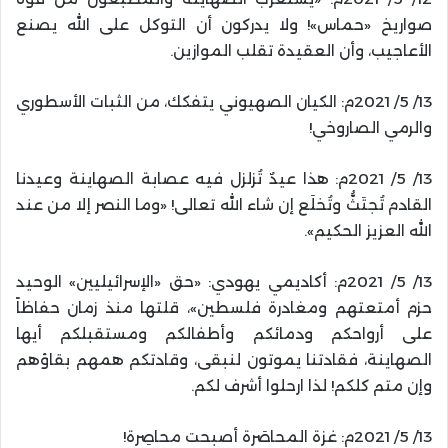
صواريخ «حماس»! ولا يدركون أن التوكل على الله يصنع
الأعاجيب، وأن العقيدة تقلب الموازين.
13/ 5/ 2021م: الكيان الصهيوني يتفكك، من الثبات الأسطوري
والرمي الصاروخي!
13/ 5/ 2021م: هذا عيدٌ تُزلزل فيه عصابة الصهاينة وعيدنا
القادم تُجتَثُّ وتُخلَع إن شاء الله تعالى! «وما النصر إلا من عند
الله العزيز الحكيم».
13/ 5/ 2021م: أكاديمي يهودي: «حق «الإسرائيليين» الوحيد
حزم أمتعتهم ومغادرة فلسطين»، قلتها منذ زمان حفاظاً
على أرواحكم ودمائكم وأطفالكم ومستقبلكم أيها
الصهاينة، فقادتنا يموتون لنبقى، وقادتكم همهم بقاؤهم
وإن متم كلكم! لذا ارحلوا أشرف لكم.
13/ 5/ 2021م: غزة المحاصَرة أصبحت محاصِرة!