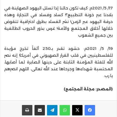
17/ 5/ 2021م: كيف تكون حالنا إذا تسلل اليهود الصهاينة في
بلادنا عبر خونة التطبيع؟! كساد وفساد في التجارة وهذه
حرفة اليهود عبر الزمن! نشر الفساد بطرق احترافية تتقوض
خلالها أخلاق المجتمع والأمة! غرس بذور الحروب الطائفية
بين جميع الشعوب
19/ 5/ 2021م: حشود تقدر بـ250 ألفاً تخرج مؤيدة
للفلسطينيين في قلب القرار الصهيوني في أمريكا! إنه نصر
الله للفئة المؤمنة الثابتة على دينها الصابرة لما أصابها،
المحتسبة شهداءها وجرحاها عند الله تعالى، ‏اللهم انصرهم
يا رب.
(المصدر: مجلة المجتمع)
واتساب
تيلقرام
مشاركة عبر البريد
طباعة