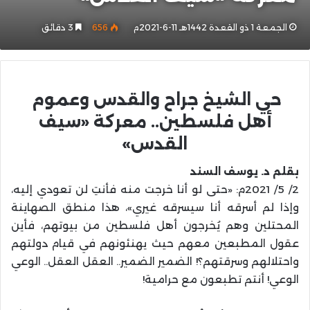
الجمعة 1 ذو القعدة 1442هـ 11-6-2021م
656
3 دقائق
حي الشيخ جراح والقدس وعموم ‏
أهل فلسطين.. معركة «سيف
القدس»
بقلم د. يوسف السند
2/ 5/ 2021م: «حتى لو أنا خرجت منه فأنتِ لن تعودي إليه،
وإذا لم أسرقه أنا سيسرقه غيري»، هذا منطق الصهاينة
المحتلين وهم يُخرجون أهل فلسطين من بيوتهم، فأين
عقول المطبعين معهم حيث يهنئونهم في قيام دولتهم
واحتلالهم وسرقتهم؟! الضمير الضمير.. العقل العقل.. الوعي
الوعي! أنتم تطبعون مع حرامية!