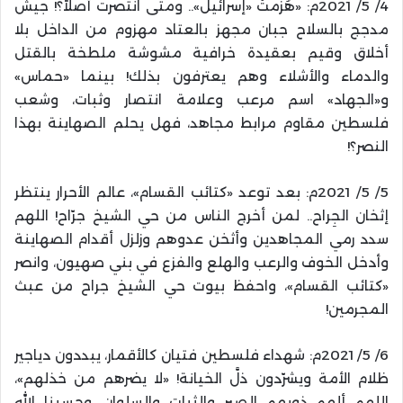
4/ 5/ 2021م: «هُزمتْ «إسرائيل».. ومتى انتصرت أصلاً؟! جيش
مدجج بالسلاح جبان مجهز بالعتاد مهزوم من الداخل بلا
أخلاق وقيم بعقيدة خرافية مشوشة ملطخة بالقتل
والدماء والأشلاء وهم يعترفون بذلك! بينما «حماس»
و«الجهاد» اسم مرعب وعلامة انتصار وثبات، وشعب
فلسطين مقاوم مرابط مجاهد، فهل يحلم الصهاينة بهذا
النصر؟!
5/ 5/ 2021م: ‏بعد توعد «كتائب القسام»، عالم الأحرار ينتظر
إثخان الجِراح.. لمن أخرج الناس من حي الشيخ جرّاح! اللهم
سدد رمي المجاهدين وأثخن عدوهم وزلزل أقدام الصهاينة
وأدخل الخوف والرعب والهلع والفزع في بني صهيون، وانصر
«كتائب القسام»، واحفظ بيوت حي الشيخ جراح من عبث
المجرمين!
6/ 5/ 2021م: شهداء فلسطين فتيان كالأقمار، يبددون دياجير
ظلام الأمة ويشرّدون ذلَّ الخيانة! «لا يضرهم من خذلهم»،
اللهم ألهم ذويهم الصبر والثبات والسلوان، وحسبنا الله