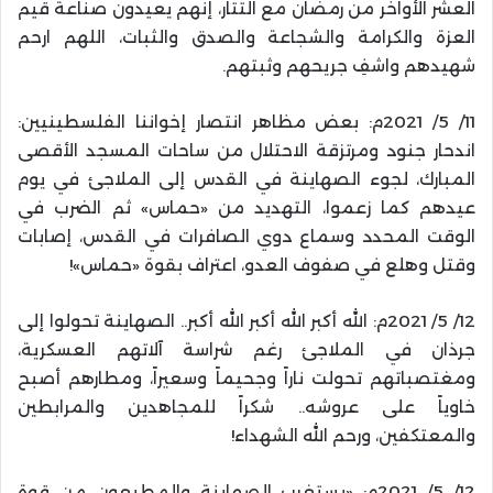
العشر الأواخر من رمضان مع التتار، إنهم يعيدون صناعة قيم
العزة والكرامة والشجاعة والصدق والثبات، اللهم ارحم
شهيدهم واشفِ جريحهم وثبتهم.
11/ 5/ 2021م: بعض مظاهر انتصار إخواننا الفلسطينيين:
اندحار جنود ومرتزقة الاحتلال من ساحات المسجد الأقصى
المبارك، لجوء الصهاينة في القدس إلى الملاجئ في يوم
عيدهم كما زعموا، التهديد من «حماس» ثم الضرب في
الوقت المحدد وسماع دوي الصافرات في القدس، إصابات
وقتل وهلع في صفوف العدو، اعتراف بقوة «حماس»!
12/ 5/ 2021م: الله أكبر الله أكبر الله أكبر.. ‏الصهاينة تحولوا إلى
جرذان في الملاجئ رغم شراسة آلاتهم العسكرية،
ومغتصباتهم تحولت ناراً وجحيماً وسعيراً، ‏ومطارهم أصبح
خاوياً على عروشه.. شكراً للمجاهدين والمرابطين
والمعتكفين، ورحم الله الشهداء!
12/ 5/ 2021م: «يستغرب الصهاينة والمطبعون من قوة