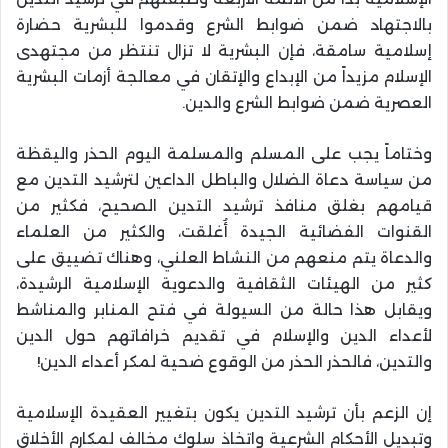
بالاجتهاد ضمن ضوابط الشرع وقدموا للبشرية حضارة
إسلامية سامقة، فإن البشرية لا تزال تنتظر من مجتهدى
الإسلام مزيداً من الإبداع والإتقان في معالجة أزمات البشرية
العصرية ضمن ضوابط الشرع والدين.
وختاماً يجب على المسلم والمسلمة اليوم الحذر واليقظة
من سياسة دعاة الضلال والباطل الداعين لترشيد التدين مع
قيامهم بغلق منافذ ترشيد التدين الصحيح، فكثير من
القنوات الفضائية الجيدة أُغلقت، والكثير من العلماء
والدعاة يتم منعهم من النشاط العلني، وهناك تضييق على
كثير من الهيئات الثقافية والدعوية الإسلامية الرشيدة،
ويقابل هذا حالة من السيولة في فتح المنابر والمناشط
لأعداء الدين والإسلام في تقديم خرافاتهم حول الدين
والتدين، فالحذر الحذر من الوقوع ضحية لمكر أعداء الدين!
إن الزعم بأن ترشيد التدين يكون بتغيير العقيدة الإسلامية
وتبديل الأحكام الشرعية واتخاذ سلوك مخالف لمكارم الأخلاق