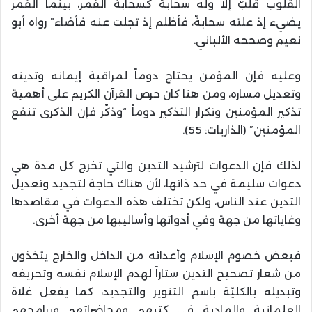
القلوب قلبٌ إلا وله سحابةٌ كسحابة القمر، بينما القمر
يضيء إذ علته سحابةٌ، فأظلم إذ تجلت عنه فأضاء” رواه أبو
نعيم وصححه الألباني.
وعليه فإن المؤمن يحتاج دوماً لمراقبة إيمانه وتدينه
وتعديل مساره، ومن هنا كان حرص القرآن الكريم على أهمية
تذكير المؤمنين وتكرار التذكير دوماً “وذكّر فإن الذكرى تنفع
المؤمنين” (الذاريات: 55).
لذلك فإن الدعوات لترشيد التدين والتي تخرج كل مدة هي
دعوات سليمة في حد ذاتها، لأن هناك حاجة لتجديد وتعديل
التدين عند الناس، ولكن تختلف هذه الدعوات في مقاصدها
وغاياتها من جهة وفي أدواتها وأساليبها من جهة أخرى.
فبعض خصوم الإسلام وأعدائه من الداخل والخارج يتخذون
من شعار تصحيح التدين ستاراً لهدم الإسلام نفسه وتحريفه
وتبديله بالكليّة باسم التنوير والتجديد، كما يفعل غلاة
العلمانية والمادية في كتبهم ومحاضراتهم وبرامجهم