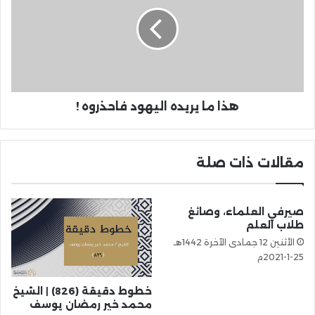
هذا ما يريده اليهود فاحذروه !
مقالات ذات صلة
صيرفي العلماء، وصائغ
طلاب العلم
الأثنين 12 جمادى الآخرة 1442هـ
25-1-2021م
خطوط دقيقة (826) | الشيخ
محمد خير رمضان يوسف