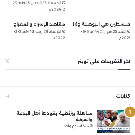
الجمعة 13 شعبان 1445هـ 23-
2-2024م
فلسطين هي البوصلة ج(1)
مقاصد الإسراء والمعراج
الأحد 25 شوال 1442هـ 6-6-
الأربعاء 29 رجب 1443هـ 2-3-
2021م
2022م
آخر التغريدات على تويتر
كتابات
مباهلة بيزنطية يقودها أهل البدعة
والفرقة
منذ أسبوع واحد