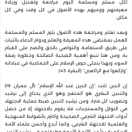
لكل مسلم ومسلمة اليوم مراجعة وتعديل وزيادة
معرفتهم ووعيهم بهذه الأصول في كل وقت وفي كل
مكان.
وبعد تعلم ومراجعة هذه الأصول يلزم المسلم والمسلمة
العمل بمقتضى هذه المعرفة والعلم ودوام الدعاء بالثبات
على طريق الاستقامة، والتواصي بالحق والصبر على القيام
به، ومن هنا تنبع أهمية الصحبة الصالحة وخطورة رفقة
السوء، وبهذا يتجلى حرص الإسلام على الجماعية في عباداته
“واركعوا مع الراكعين” (البقرة: 43).
إن الدين ثابت “إن الدين عند الله الإسلام” (آل عمران: 19)
والتدين البشري هو المتغير وهو الذي يحتاج إلى ترشيد
وتصويب كل فترة، ومن ترشيد التدين ضبط عملية الاجتهاد
في النوازل والمستجدات، فلا يقوم بالاجتهاد إلا من حصل
أدوات الاجتهاد الشرعي الصحيحة والتزم بالضوابط المنهجية
والعلمية للاجتهاد الشرعي، وكما أبدع وأحسن علماء الأمة
الإسلامية بدأ من الأئمة الأربعة وطبقتهم في ترشيد التدين