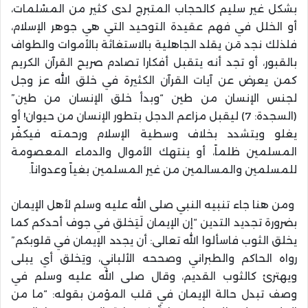
بشكل غير سليم كالحجاب المتبرج لدى كثير من المسْلمات،
أو الخلل في فهم عقيدة التوحيد التي هي جوهر الإسلام،
فلذلك نجد مَن يقلد الجاهلية بالاستغاثة بالأموات والطواف
بالقبور، أو تجد أنه يتقبل أفكارا تصادم صريح القرآن الكريم
كمن يعرض عن آيات القرآن الكثيرة في خلق الله عز وجل
لجنس الإنسان من طين “وبدأ خلق الإنسان من طين”
(السجدة: 7) ليقبل مزاعم الدجل بتطور الإنسان من حيوان! أو
يغلو ويتشدد بخلاف وسطية الإسلام ورحمته فيكفّر
المسلمين ظلماً، أو ينتهك الأموال والدماء المعصومة
للمسلمين والمسالمين من غير المسلمين بغياً وعدواناً.
ومن هنا جاء تنبيه النبي صلى الله عليه وسلم لأهل الإيمان
بضرورة تجديد التدين “إن الإيمان لَيَخلق في جوف أحدكم كما
يخلق الثوب فاسألوا الله تعالى: أن يجدد الإيمان في قلوبكم”
رواه الحاكم والطبراني وصححه الألباني، ويَخلق أي يبلى
ويهترئ كالثوب القديم، وقال صلى الله عليه وسلم في
وصف تبدل حالة الإيمان في قلب المؤمن بقوله: “ما من