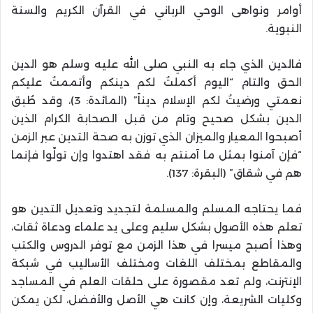
أوامر ونواهى الوحي الرباني في القرآن الكريم والسنة
النبوية.
فالدين الذي جاء به النبي صلى الله عليه وسلم هو الدين
الحق والتام “اليوم أكملتُ لكم دينكم وأتممتُ عليكم
نعمتي ورضيتُ لكم الإسلام ديناً” (المائدة: 3)، وقد طُبق
الدين بشكل صحيح وتام من قبل الصحابة الكرام الذين
أصبحوا المعيار والميزان الذي توزن به صحة التدين عبر الزمن
“فإن آمنوا بمثل ما آمنتم به فقد اهتدوا وإن تولّوا فإنما
هم في شقاق” (البقرة: 137).
فما يحتاجه المسلم والمسلمة لتجديد وتعديل التدين هو
تعلم هذه الأصول بشكل سليم وعلى يد علماء ودعاة ثقات،
وهذا أصبح ميسرا في هذا الزمن مع توفر الدروس والكتب
والمقاطع بمختلف اللغات ومختلف الأساليب في شبكة
الإنترنت، ولم تعد مقصورة على حلقات العلم في المساجد
وكليات الشريعة، وإن كانت هي الأصل والأفضل، لكن يمكن