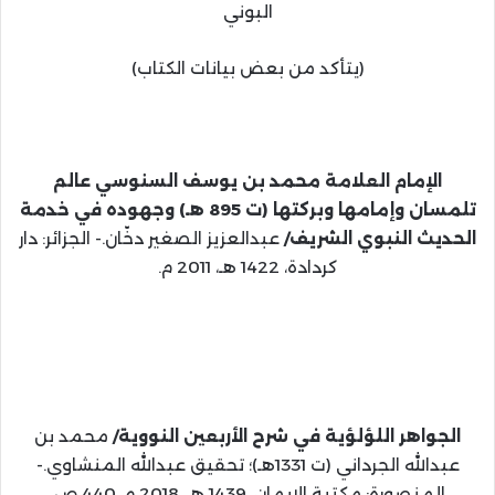
البوني
(يتأكد من بعض بيانات الكتاب)
الإمام العلامة محمد بن يوسف السنوسي عالم
تلمسان وإمامها وبركتها (ت 895 هـ) وجهوده في خدمة
الحديث النبوي الشريف/
عبدالعزيز الصغير دخّان.- الجزائر: دار
كردادة، 1422 هـ، 2011 م.
الجواهر اللؤلؤية في شرح الأربعين النووية/
محمد بن
عبدالله الجرداني (ت 1331هـ)؛ تحقيق عبدالله المنشاوي.-
المنصورة: مكتبة الإيمان، 1439 هـ، 2018 م، 440 ص.