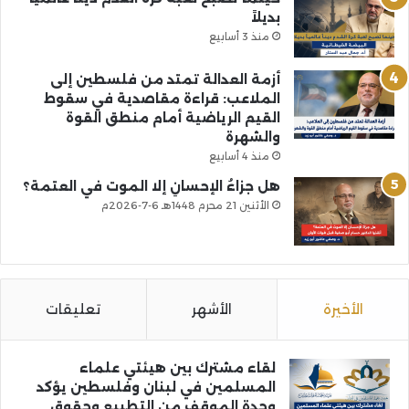
بديلاً
منذ 3 أسابيع
أزمة العدالة تمتد من فلسطين إلى
الملاعب: قراءة مقاصدية في سقوط
القيم الرياضية أمام منطق القوة
والشهرة
منذ 4 أسابيع
هل جزاءُ الإحسانِ إلا الموت في العتمة؟
الأثنين 21 محرم 1448هـ 6-7-2026م
الأخيرة
الأشهر
تعليقات
لقاء مشترك بين هيئتي علماء
المسلمين في لبنان وفلسطين يؤكد
وحدة الموقف من التطبيع وحقوق