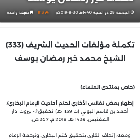
الجمعة 29 ذو الحجة 1440هـ 30-8-2019م
913
دقيقة واحدة
تكملة مؤلفات الحديث الشريف (333)
الشيخ محمد خير رمضان يوسف
(خاص بمنتدى العلماء)
إظهار بعض نفائس ادِّخاري لختم أحاديث الإمام البخاري‏/
أحمد بن قاسم البوني (ت 1139 هـ)؛ تحقيق؟.- بيروت: دار
المقتبس، 1439 هـ، 2018 م، 357 ص.
‏ومعه: إتحاف القاري بتحقيق ختم البخاري، وترجمة الإمام