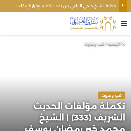
خطبة الشيخ فتحي الرباعي بين نقد التقصير وقرار الإعفاء من منبره
القائمة
الرئيسية
/
كتب وبحوث
كتب وبحوث
تكملة مؤلفات الحديث
الشريف (333) | الشيخ
محمد خير رمضان يوسف