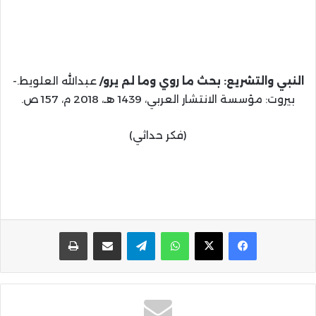
‏النبي والتشريع:‏ ‏بحث ما روي وما لم يرو/
عبدالله العلويط.-
بيروت: مؤسسة الانتشار العربي، 1439 هـ، 2018 م، 157 ص.
(فكر حداثي)
واتساب
تيلقرام
مشاركة عبر البريد
طباعة