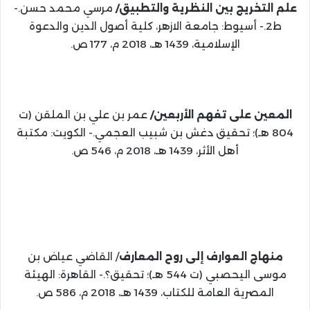
علم التخريج بين النظرية والتطبيق/
مرسي محمد حسن.-
ط2.- أسيوط: جامعة الازهر، كلية أصول الدين والدعوة
الإسلامية، 1439 هـ، 2018 م، 177 ص.
‏المعين على تفهم الأربعين/
عمر بن علي بن الملقن (ت
804 هـ)؛ تحقيق دغش بن شبيب العجمي.- الكويت: مكتبة
أهل الأثر، 1439 هـ، 2018 م، 546 ص.
منهاج العوارف إلى روح المعارف
/ القاضي عياض بن
موسى اليحصبي (ت 544 هـ)؛ تحقيق؟.- القاهرة: الهيئة
المصرية العامة للكتاب، 1439 هـ، 2018 م، 586 ص.