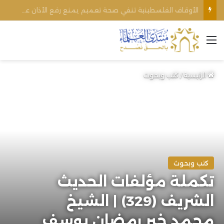
الأوقاف الفلسطينية تنفي صحة تعميم يمنع رفع الأذان عبر السماعات الخارجية للمساجد القريبة من المستوطنات
القائمة
الرئيسية
/
كتب وبحوث
كتب وبحوث
تكملة مؤلفات الحديث
الشريف (329) | الشيخ
محمد خير رمضان يوسف