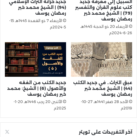
السبيل إلى معرفة جديد
جديد خزانة التراث الإسلامي
كتب علوم القرآن والتفسير
(94) | الشيخ محمد خير
(79) | الشيخ محمد خير
رمضان يوسف
رمضان يوسف
الأربعاء 7 ذو القعدة 1445هـ 15-
الأربعاء 20 ذو الحجة 1445هـ
5-2024م
26-6-2024م
عبق التراث.. في جديد الكتب
جديد الكتب من الفقه
(44) | الشيخ محمد خير
والأصول (6) | الشيخ: محمد
رمضان يوسف
خير رمضان يوسف
الأحد 28 صفر 1441هـ 27-10-
الأثنين 20 رجب 1446هـ 20-1-
2019م
2025م
آخر التغريدات على تويتر