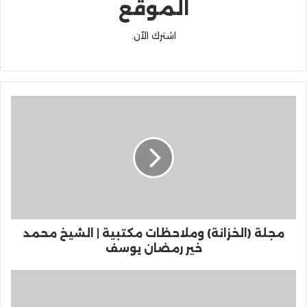
الموقع
اشترك الآن.
مجلة (الخزانة) وملاحظات مكتبية | الشيخ محمد
خير رمضان يوسف