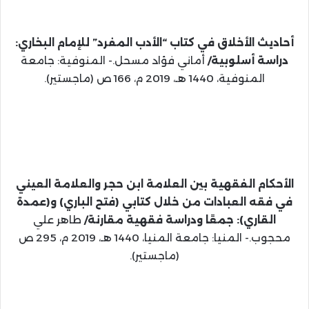
أحاديث الأخلاق في كتاب “الأدب المفرد” للإمام البخاري:
دراسة أسلوبية/
أماني فؤاد مسحل.- المنوفية: جامعة
المنوفية، 1440 هـ، 2019 م، 166 ص (ماجستير).
الأحكام الفقهية بين العلامة ابن حجر والعلامة العيني
في فقه العبادات من خلال كتابي (فتح الباري) و(عمدة
القاري): جمعًا ودراسة فقهية مقارنة/
طاهر علي
محجوب.- المنيا: جامعة المنيا، 1440 هـ، 2019 م، 295 ص
(ماجستير).