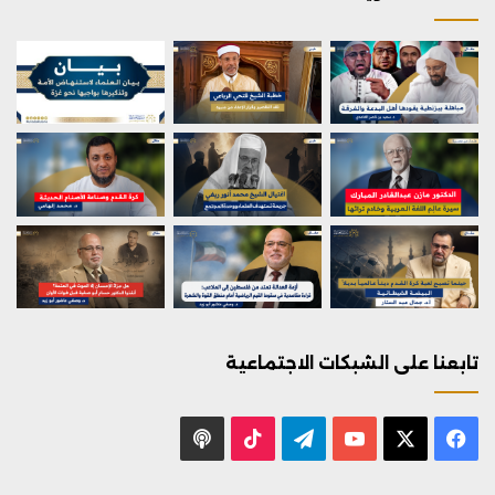
تابعنا على الشبكات الاجتماعية
X
فيسبوك
يوتيوب
تيلقرام
‫TikTok
بودكاست