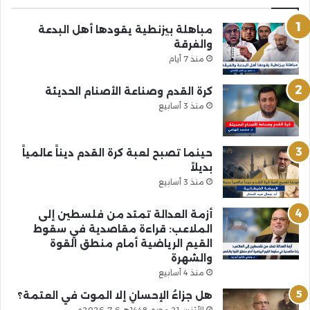
مباهلة بيزنطية يقودها أهل البدعة
والفرقة
منذ 7 أيام
كرة القدم وصناعة الأصنام الحديثة
منذ 3 أسابيع
حينما تصبح لعبة كرة القدم ديناً عالمياً
بديلاً
منذ 3 أسابيع
أزمة العدالة تمتد من فلسطين إلى
الملاعب: قراءة مقاصدية في سقوط
القيم الرياضية أمام منطق القوة
والشهرة
منذ 4 أسابيع
هل جزاءُ الإحسانِ إلا الموت في العتمة؟
الأثنين 21 محرم 1448هـ 6-7-2026م