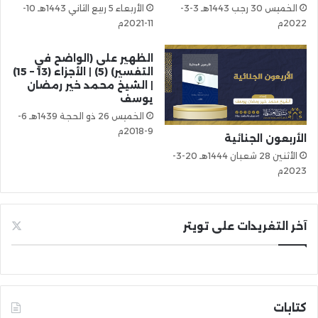
الخميس 30 رجب 1443هـ 3-3-
الأربعاء 5 ربيع الثاني 1443هـ 10-
2022م
11-2021م
الظهير على (الواضح في
التفسير) (5) | الأجزاء (13 – 15)
| الشيخ محمد خير رمضان
يوسف
الخميس 26 ذو الحجة 1439هـ 6-
9-2018م
الأربعون الجنائية
الأثنين 28 شعبان 1444هـ 20-3-
2023م
آخر التغريدات على تويتر
كتابات