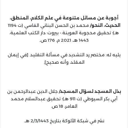
أجوبة عن مسائل متنوعة في علم الكلام، المنطق،
الحديث، النحو/
محمد بن الحسن البناني الفاسي (ت 1194
هـ)؛ تحقيق محجوبة العوينة.- بيروت: دار الكتب العلمية،
1443 هـ، 2021 م، 176 ص
.
يليه له: مختصر رد التشديد في مسألة التقليد. [في إيمان
المقلد، وأنه صحيح].
بذل العسجد لسؤال المسجد/
جلال الدين عبدالرحمن بن
أبي بكر السيوطي (ت 911 هـ)؛ تحقيق عبدالسلام محمد
العامر، 18 ص.
نشر في شبكة الألوكة بتاريخ 2/3/1443 هـ.