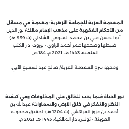
المقدمة العزية للجماعة الأزهرية: مقدمة في مسائل
من الأحكام الفقهية على مذهب
الإمام مالك/
نور الدين
أبو الحسن علي بن محمد المنوفي الشاذلي (ت 939 هـ)؛
ضبطها وصححها عمر أحمد الراوي.- بيروت: دار الكتب
العلمية، 1443 هـ، 2021 م، 184 ص.
ومعها: شرح المقدمة العزية/ صالح عبدالسميع الآبي.
نور الحياة فيما يجب للخالق على المخلوقات وفي كيفية
النظر والتفكر في خلق الأرض والسماوات/
عبدالله بن
أحمد بن عزوز المراكشي (ت 1204 هـ)؛ تحقيق محجوبة
العوينة.- تونس: دار المالكية، 1443 هـ، 2021 م.