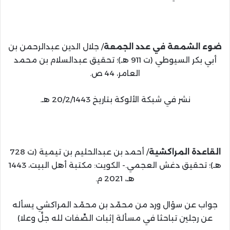
ضوء الشمعة في عدد الجمعة
/ جلال الدين عبدالرحمن بن
أبي بكر السيوطي (ت 911 هـ)؛ تحقيق عبدالسلام بن محمد
العامر، 44 ص.
نشر في شبكة الألوكة بتاريخ 20/2/1443 هـ.
القاعدة المراكشية
/ أحمد بن عبدالحليم بن تيمية (ت 728
هـ)؛ تحقيق دغش العجمي.- الكويت: مكتبة أهل البيت، 1443
هـ، 2021 م.
جواب عن سؤال ورد من محمّد بن محمّد المراكشي يسأله
عن رجلين تباحثا في مسألة إثبات الصِّفات لله جلَّ وعلا)