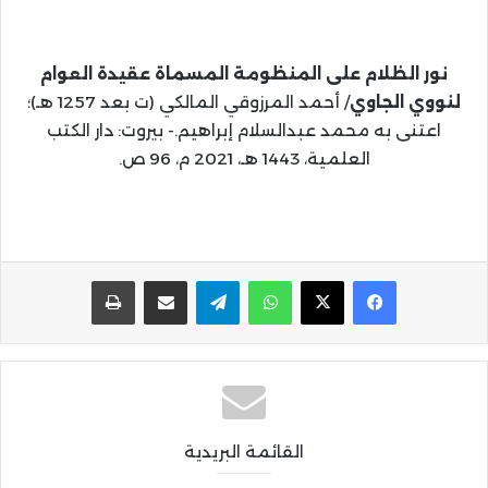
نور الظلام على المنظومة المسماة عقيدة العوام
لنووي الجاوي
/ أحمد المرزوقي المالكي (ت بعد 1257 هـ)؛
اعتنى به محمد عبدالسلام إبراهيم.- بيروت: دار الكتب
العلمية، 1443 هـ، 2021 م، 96 ص.
واتساب
تيلقرام
مشاركة عبر البريد
طباعة
القائمة البريدية