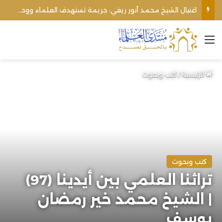
اغتيال الشيخ محمد أنور ريغي: جريمة تستهدف العلماء ووحدة المجتمع
القائمة
الرئيسية
/
كتب وبحوث
كتب وبحوث
تراثنا العلمي بين أيدينا (97)
| الشيخ محمد خير رمضان
يوسف