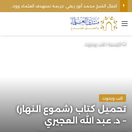
اغتيال الشيخ محمد أنور ريغي: جريمة تستهدف العلماء ووحدة المجتمع
القائمة
الرئيسية
/
كتب وبحوث
كتب وبحوث
تحميل كتاب (شموع النهار)
– د. عبد الله العجيري