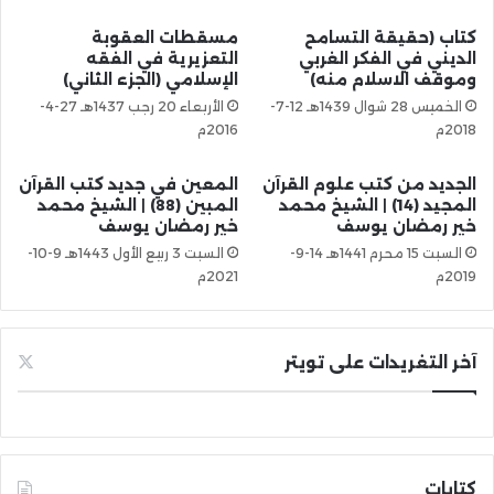
كتاب (حقيقة التسامح
مسقطات العقوبة
الديني في الفكر الغربي
التعزيرية في الفقه
وموقف الاسلام منه)
الإسلامي (الجزء الثاني)
الخميس 28 شوال 1439هـ 12-7-
الأربعاء 20 رجب 1437هـ 27-4-
2018م
2016م
الجديد من كتب علوم القرآن
المعين في جديد كتب القرآن
المجيد (14) | الشيخ محمد
المبين (88) | الشيخ محمد
خير رمضان يوسف
خير رمضان يوسف
السبت 15 محرم 1441هـ 14-9-
السبت 3 ربيع الأول 1443هـ 9-10-
2019م
2021م
آخر التغريدات على تويتر
كتابات