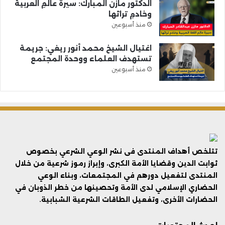
الدكتور مازن المبارك: سيرةُ عالمِ العربية
وخادمِ تراثها
منذ أسبوعين
اغتيال الشيخ محمد أنور ريغي: جريمة
تستهدف العلماء ووحدة المجتمع
منذ أسبوعين
تتلخص أهداف المنتدى فى نشر الوعي الشرعي بخصوص
ثوابت الدين وقضايا الأمة الكبرى، وإبراز رموز شرعية من خلال
المنتدى لتفعيل دورهم في المجتمعات، وبناء الوعي
الحضاري الإسلامي لدى الأمة وتحصينها من خطر الذوبان في
الحضارات الأخرى، وتفعيل الطاقات الشرعية الشبابية.