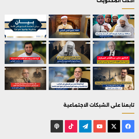
احدث المحتويات
تابعنا على الشبكات الاجتماعية
X
فيسبوك
يوتيوب
تيلقرام
‫TikTok
بودكاست