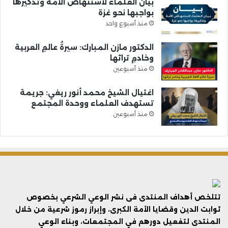
بيان العلماء لاستنهاض الأمة وتذكيرها
بواجبها نحو غزة
منذ أسبوع واحد
الدكتور مازن المبارك: سيرةُ عالمِ العربية
وخادمِ تراثها
منذ أسبوعين
اغتيال الشيخ محمد أنور ريغي: جريمة
تستهدف العلماء ووحدة المجتمع
منذ أسبوعين
تتلخص أهداف المنتدى فى نشر الوعي الشرعي بخصوص
ثوابت الدين وقضايا الأمة الكبرى، وإبراز رموز شرعية من خلال
المنتدى لتفعيل دورهم في المجتمعات، وبناء الوعي