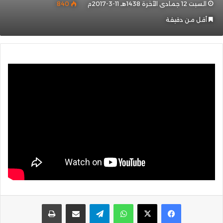
السبت 12 جمادى الآخرة 1438هـ 11-3-2017م
840
أقل من دقيقة
واتساب
تيلقرام
مشاركة عبر البريد
طباعة