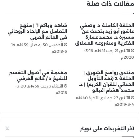
مقالات ذات صلة
الحلقة الكاملة د. وصفي
شاهد: وياكم ٦ | منهج
عاشور أبو زيد يتحدث عن
التعامل مع الإلحاد الروحاني
مسيرة د. محمد عمارة
في العالم العربي
الفكرية ومشروعه العملاق
الخميس 30 رمضان 1439هـ 14-
الأثنين 21 رجب 1441هـ 16-3-
6-2018م
2020م
منتدى رواسخ الشهري |
مقدمة في أصول التفسير
الحلقة 2 (نقد التأويل
للشيخ د / حاتم القرشي
الحداثي للقرآن الكريم) | د.
الثلاثاء 3 رجب 1439هـ 20-3-
محمد هشام اغبالو
2018م
الأثنين 27 جمادى الآخرة 1440هـ
4-3-2019م
آخر التغريدات على تويتر