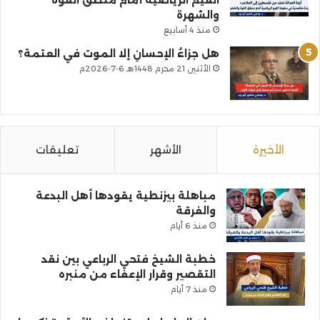
القيم الرياضية أمام منطق القوة
والشهرة
منذ 4 أسابيع
هل جزاءُ الإحسانِ إلا الموت في العتمة؟
الأثنين 21 محرم 1448هـ 6-7-2026م
الأخيرة
الأشهر
تعليقات
مباهلة بيزنطية يقودها أهل البدعة
والفرقة
منذ 6 أيام
خطبة الشيخ فتحي الرباعي بين نقد
التقصير وقرار الإعفاء من منبره
منذ 7 أيام