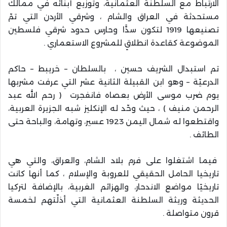
الارتباط مع السلطنة العثمانية، وتوزيع أبنائه في ممالك
مستحدثة في العراق والشام ، وشرقي الأردن التي تمّ
تصنيعها 1919 لتكون سدًّا وحارس حدود شرقي فلسطين
الموضوعة كقاعدة انطلاقٍ للمشروع الاستعماري .
تم استبدال الشريف حسين ، بالسلطان – خريبط – حاكم
الدرعيّة – وهو ابن القبيلة الثانية عشر التي عرفت مشربها
يوم ضرب موسى الأرض بعصاه فانفجرت ( رحم الله عبد
الرحمن منيف ) ، حيث وحّد له الإنكليز شبه الجزيرة العربية،
واقتطعوا له شمال اليمن 1923 عسير، وتهامة، والباحة حتى
الطائف .
فيما اشتغلوا على فرم بلاد الشام، والعراق، والتي هي
تاريخيا الحامل الحقيقي للعروبة والإسلام ، كما أنها كانت
تاريخيًا مواضع الاندحار، والهزائم الغربية، بالإضافة لتركيا
الحديثة وريثة السلطنة العثمانية التي أذلّتهم لخمسة
قرون متواصلة .