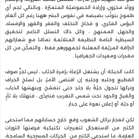
ووأد مخزون، وإرادة الخصوصيّة المتميّزة ، وبالتالي لجم أي
طموح يتوثّب بصيصه في نفوس البشر ههنا رغم كل ألغام
البؤس الفكري، و فخاخ التخلف والفقر والقهر والإفساد،
والجهل الممنهج ، وكل ذاك التسلل الناعم لتحقيق
السيطرة التامة النظيفة المتلائمة تمامًا مع شعاراتهم
البرّاقة المزيّفة المعلنة لجمهورهم فقط ، والتمكّن من كل
مقدرات ومفردات الجغرافيا .
كانت الحبكة: أن يشتغل الرُعاة بإمرةِ الذئاب ، ليس لجزِّ صوف
القطيعِ وحلبهِ وجلبهِ إن اقتضى الأمرُ، بل لسلخِ الخراف
وتركها تتجول حيّةً بلا جلدِ حتى تتفسّخ، وينهشها الذباب،
والقيحُ والدود تحت شمس التغريب فتتردّى ، فتهلك بلا ثأرٍ،
أو ديّة، أو إعلان نعوة على جدار ..
لكن انفجار بركان الشعوب وقع خارج حساباتهم مما استدعى
الكثير من الاستعجال لتغييرات تكتيكية فرضتها الثورات
العارمة، ما استدعى الكثير من الحركات المسرحية السامجة،