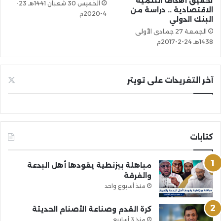
تحقيق أهداف التنمية
الخميس 30 شعبان 1441هـ 23-
الاقتصادية .. دراسة من
4-2020م
البنك الدولي
الجمعة 27 جمادى الأولى
1438هـ 24-2-2017م
آخر التغريدات على تويتر
كتابات
مباهلة بيزنطية يقودها أهل البدعة
والفرقة
منذ أسبوع واحد
كرة القدم وصناعة الأصنام الحديثة
منذ 3 أسابيع