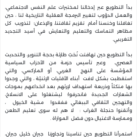
بدأ التطويع عبر إدخالنا لمختبرات علم النفس الاجتماعي،
والعمل الدؤوب لتغيير البرمجة العقلية التاريخية لنا ، حين
تغافلنا وخنسنا أمام تقزيم ثقافتنا، والإذعان؛ لتذويب كل
مظاهر التماسك والتعليم والتعايش في أسيد التجديد
التغريبي.
بدأ التطويع حين تهافتت نُخبٌ طارئة بحجة التنوير، والتحديث
العصري، وعبر تأسيس حزمة من الأحزاب السياسية
المؤسّسة على النهج الغربي، أو الماركسي، والتي
استقطبت بشكل لافت أبناء الأقليات الإثنيّة ، والتي وجدوا
بها متكئاً وذريعة استهداف لإرثهم بعد انخداعهم بموجات
الشعارات الجديدة فانحرفوا؛ ليشتغلوا على الانسلاخ،
والتهجين الثقافي الببغائي ففقدوا مشية الخيول ،
وأتقنوا حنجلة الغراب : لا هم له سوى تعليم الطعن
وممارسة الاغتيال دون فضل المواراة .
استمرأنا التطويع حين تناسينا وتجاوزنا جبران خليل جبران،