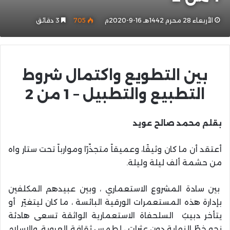
الأربعاء 28 محرم 1442هـ 16-9-2020م
705
3 دقائق
بين التطويع واكتمال شروط
التطبيع والتطبيل – 1 من 2
بقلم محمد صالح عويد
أعتقد أن ما كان وثيقًا، وعميقاً متجذّرًا وموارباً تحت ستار واه
من حشمة ألف ليلة وليلة.
بين سادة المشروع الاستعماري ، وبين عبيدهم المكلفين
بإدارة هذه المستعمرات الورقية البائسة ، ما كان ليتغيّر أو
يتأخر دبيبُ السلحفاة الاستعمارية الواثقة تسعى هادئة
نحو خطّ النهاية دون عثرات ، لطمس ثقافة العروبة، والإسلام