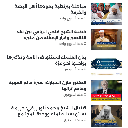
مباهلة بيزنطية يقودها أهل البدعة
والفرقة
منذ أسبوع واحد
خطبة الشيخ فتحي الرباعي بين نقد
التقصير وقرار الإعفاء من منبره
منذ أسبوع واحد
بيان العلماء لاستنهاض الأمة وتذكيرها
بواجبها نحو غزة
منذ أسبوعين
الدكتور مازن المبارك: سيرةُ عالمِ العربية
وخادمِ تراثها
منذ أسبوعين
اغتيال الشيخ محمد أنور ريغي: جريمة
تستهدف العلماء ووحدة المجتمع
منذ 3 أسابيع