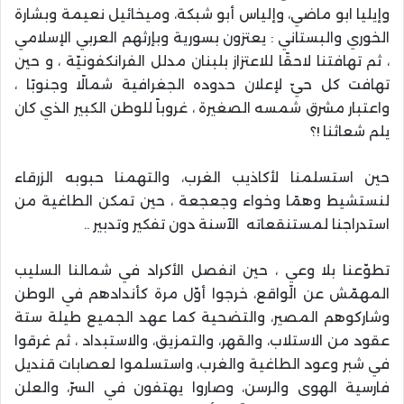
وإيليا ابو ماضي، وإلياس أبو شبكة، وميخائيل نعيمة وبشارة
الخوري والبستاني : يعتزون بسورية وبإرثهم العربي الإسلامي
، ثم تهافتنا لاحقًا للاعتزاز بلبنان مدلل الفرانكفونيّة ، و حين
تهافت كل حيّ لإعلان حدوده الجغرافية شمالًا وجنوبًا ،
واعتبار مشرق شمسه الصغيرة ، غروباً للوطن الكبير الذي كان
يلم شعاثنا !؟
حين استسلمنا لأكاذيب الغرب، والتهمنا حبوبه الزرقاء
لنستشيط وهمًا وخواء وجعجعة ، حين تمكن الطاغية من
استدراجنا لمستنقعاته الآسنة دون تفكير وتدبير ..
تطوّعنا بلا وعيٍ ، حين انفصل الأكراد في شمالنا السليب
المهمّش عن الواقع، خرجوا أوّل مرة كأندادهم في الوطن
وشاركوهم المصير، والتضحية كما عهد الجميع طيلة ستة
عقود من الاستلاب، والقهر، والتمزيق، والاستبداد ، ثم غرقوا
في شبر وعود الطاغية والغرب، واستسلموا لعصابات قنديل
فارسية الهوى والرسن، وصاروا يهتفون في السرّ، والعلن