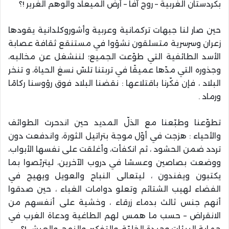
بكردستان الغربية – روج آفا – أرض الميعاد والوهم الغرير !؟
حين صار لنا جبهات تركمانية وعربية وأشوروكلدانية يقودها
زعران وسرسرية متسلقون نشؤوا في مستنقع ثقافة عصابة
الأسد الطائفية التي طوّعت الجميع؛ لننشغل عن مخالبه،
وجذوره التي مدّها عميقًا في تربتنا تلسّ نسغ الحياة، و تنخر
البلاد ، فإن فكّرنا باقتلاعها : نقضنا البلاد فوق رؤوسنا ركامًا
ورماد .
تطوّعنا وطبّعنا مع الذلّ المديد حين اندحرت الطوائف
والأحياء : هزجت في أوّل موجة بتراتيل الثورة، واندفعت دون
تردد ضمن الحشود ، ثم انكفأت، وأغلقت على نفسها الأبواب،
ووضعت بصاصين وعسسًا في دروب الآخرين، ليتربّصوا بما
يكتبون ويفندون ، ليتعالى النباح والعويل ويهيج في
الفضاء لهيب الشتائم وتعلو دوامات الغباء ، حين صدقوا
أنهم جنس ثالث بدماء زرقاء ، وخشية على أنفسهم من
الانقراض – حسب ما همس لهم الطاغية ودعاة الغرب في
حماية البيئات وحيدة الخليّة، والتفكير، والنهج، والعيش !؟