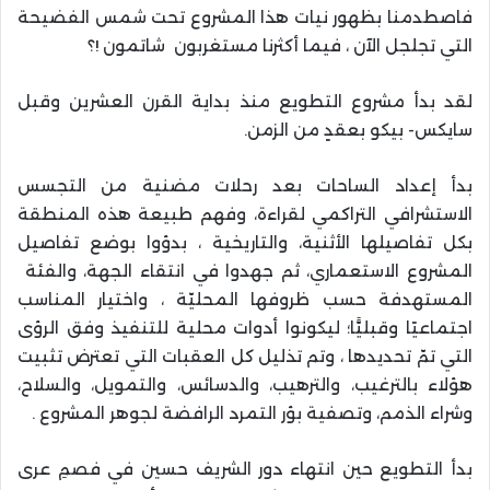
فاصطدمنا بظهور نيات هذا المشروع تحت شمس الفضيحة
التي تجلجل الآن ، فيما أكثرنا مستغربون شاتمون !؟
لقد بدأ مشروع التطويع منذ بداية القرن العشرين وقبل
سايكس- بيكو بعقدٍ من الزمن.
بدأ إعداد الساحات بعد رحلات مضنية من التجسس
الاستشرافي التراكمي لقراءة، وفهم طبيعة هذه المنطقة
بكل تفاصيلها الأثنية، والتاريخية ، بدؤوا بوضع تفاصيل
المشروع الاستعماري، ثم جهدوا في انتقاء الجهة، والفئة
المستهدفة حسب ظروفها المحليّة ، واختيار المناسب
اجتماعيًا وقبليًّا؛ ليكونوا أدوات محلية للتنفيذ وفق الرؤى
التي تمّ تحديدها ، وتم تذليل كل العقبات التي تعترض تثبيت
هؤلاء بالترغيب، والترهيب، والدسائس، والتمويل، والسلاح،
وشراء الذمم، وتصفية بؤر التمرد الرافضة لجوهر المشروع .
بدأ التطويع حين انتهاء دور الشريف حسين في فصمِ عرى