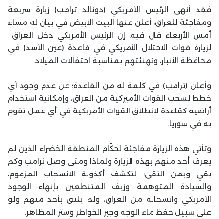
فقد أنهى الرئيس الأمريكي (دونالد ترامب) زيارة سريعة
ومفاجئة للعراق، أعلن عنها البيت الأبيض في بيان له مساء
أمس الأربعاء قال فيه: إن الرئيس الأمريكي دخل العراق
لزيارة قوات الاحتلال الأمريكي في قاعدة (عين الأسد) في
محافظة الأنبار، وتهنئتهم بمناسبة احتفالات الميلاد.
وأعلن (ترامب) في كلمة له من القاعدة؛ عن عدم وجود أي
خطط لسحب القوات الأميركية من العراق، وإمكانية استخدام
أراضيه كقاعدة لانطلاق القوات الأمريكية في أي عمل تقوم
به في سوريا.
وتأتي هذه الزيارة مفاجئة لحكّام المنطقة الخضراء الذين لم
يَعرف أحد منهم بهذه الزيارة ولماذا ومتى وصل ترامب وكم
بقي وبمن التقى؛ لتكشف أكذوبة الانسحاب المزعوم،
والسيادة المتوهمة وزيف المتنطعين بإنهاء الوجود
الأمريكي وانسحابه من العراق، ولم يلتق بأحد منهم ولو
على سبيل حفظ ماء الوجه وجبر الخواطر وستر المظاهر.