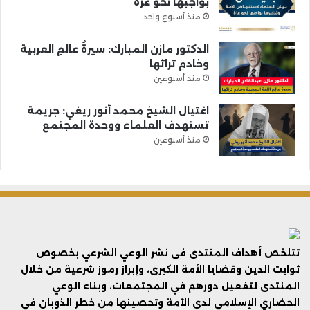
بواجبها نحو غزة
منذ أسبوع واحد
الدكتور مازن المبارك: سيرةُ عالمِ العربية
وخادمِ تراثها
منذ أسبوعين
اغتيال الشيخ محمد أنور ريغي: جريمة
تستهدف العلماء ووحدة المجتمع
منذ أسبوعين
تتلخص أهداف المنتدى فى نشر الوعي الشرعي بخصوص
ثوابت الدين وقضايا الأمة الكبرى، وإبراز رموز شرعية من خلال
المنتدى لتفعيل دورهم في المجتمعات، وبناء الوعي
الحضاري الإسلامي لدى الأمة وتحصينها من خطر الذوبان في