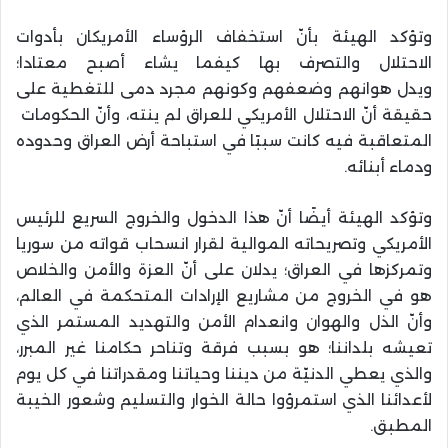
وتؤكد الهيئة بأنّ استخفاف الرؤساء الأمريكان بأدوات
الاحتلال
والتصرف بها كيفما يشاء أصبح معتادا؛
ويدل
هوانهم وضعفهم وكونهم مجرد دمى للتغطية على
حقيقة أنّ الاحتلال الأمريكي للعراق لم ينته، وأنّ الحكومات
المتعاقبة فيه كانت سببًا في استباحة أرض العراق وحدوده
ودماء أبنائه.
وتؤكد الهيئة أيضًا أنّ هذا الدخول والخروج السريع للرئيس
الأمريكي وتصريحاته الموالية لقرار انسحاب قواته من سوريا
وتمركزها في العراق؛ يدلان على أنّ العزة والأمن والخلاص
هو في الخروج من مشاريع الإرادات المتحكمة في العالم،
وأنّ الذل والهوان وانعدام الأمن والتهديد المستمر الذي
تعيشه بلداننا؛ هو بسبب فرقة وتناحر حكامنا غير المبرر،
والذي يعطي الدنيّة من ديننا وحياتنا ومقدراتنا في كل يوم
لأعدائنا الذي استمرؤوا حالة الخوار والتسليم وشعور الخيبة
المطبق.