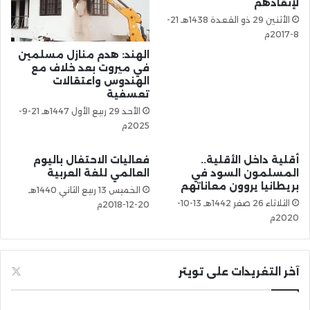
لإنقاذهم
الأثنين 29 ذو القعدة 1438هـ 21-
8-2017م
الهند: هدم منازل مسلمين
في ميروت بعد خلاف مع
الهندوس واعتقالات
تعسفية
الأحد 29 ربيع الأول 1447هـ 21-9-
2025م
أقلية داخل الأقلية..
فعاليات الاحتفال باليوم
المسلمون السود في
العالمي للغة العربية
بريطانيا يروون معاناتهم
الخميس 13 ربيع الثاني 1440هـ
الثلاثاء 26 صفر 1442هـ 13-10-
20-12-2018م
2020م
آخر التغريدات على تويتر