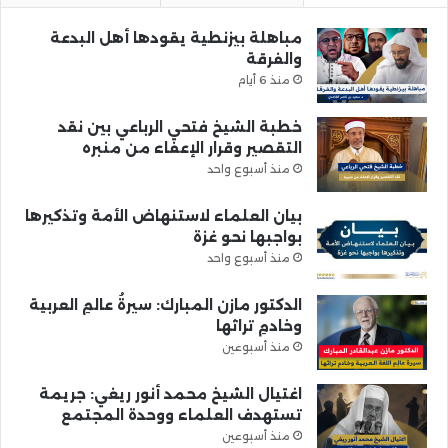
مباهلة بيزنطية يقودها أهل البدعة
والفرقة
منذ 6 أيام
خطبة الشيخ فتحي الرباعي بين نقد
التقصير وقرار الإعفاء من منبره
منذ أسبوع واحد
بيان العلماء لاستنهاض الأمة وتذكيرها
بواجبها نحو غزة
منذ أسبوع واحد
الدكتور مازن المبارك: سيرةُ عالمِ العربية
وخادمِ تراثها
منذ أسبوعين
اغتيال الشيخ محمد أنور ريغي: جريمة
تستهدف العلماء ووحدة المجتمع
منذ أسبوعين