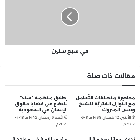
في سبع سنين
مقالات ذات صلة
محاضرة منطلقات التَّعامل
إطلاق منظمة “سند”
مع النَّوازل الفكريَّة للشيخ
للدفاع عن قضايا حقوق
ونيس المبروك
الإنسان في السعودية
الأثنين 12 شعبان 1438هـ 8-5-
الأحد 6 رمضان 1442هـ 18-4-
2017م
2021م
ندوة : رسائل مهمة إلى
مؤتمر الأمة في مواجهة