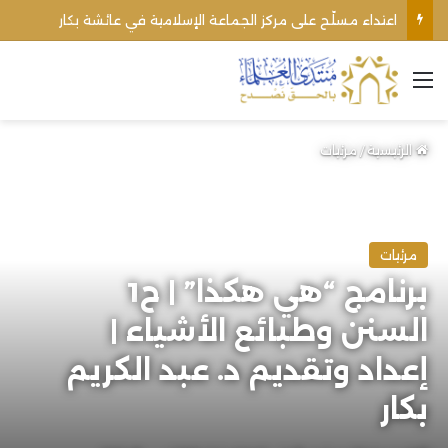
اعتداء مسلّح على مركز الجماعة الإسلامية في عائشة بكار
القائمة
الرئيسية
/
مرئيات
مرئيات
برنامج “هي هكذا” | ح1
السنن وطبائع الأشياء |
إعداد وتقديم د. عبد الكريم
بكار