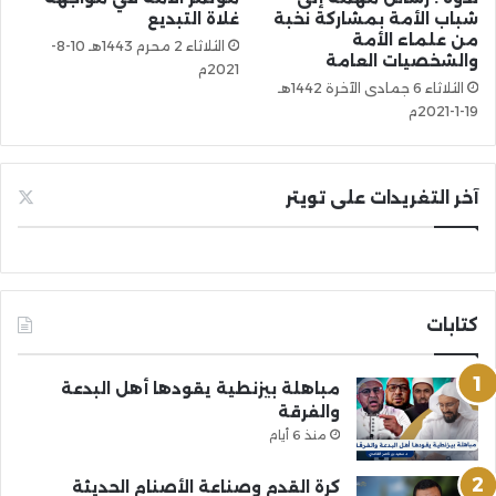
شباب الأمة بمشاركة نخبة
غلاة التبديع
من علماء الأمة
الثلاثاء 2 محرم 1443هـ 10-8-
والشخصيات العامة
2021م
الثلاثاء 6 جمادى الآخرة 1442هـ
19-1-2021م
آخر التغريدات على تويتر
كتابات
مباهلة بيزنطية يقودها أهل البدعة
والفرقة
منذ 6 أيام
كرة القدم وصناعة الأصنام الحديثة