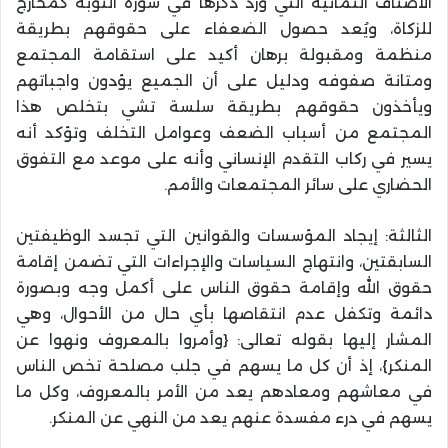
الأصناف الثمانية التي ورد ذكرها في سورة التوبة كمخارج
للزكاة، ويُعد حصول الضعفاء على حقوقهم بطريقة
منظمة ومقبولة برهان أكيد على استقامة المجتمع
ومتانة صفوفه ودليل على أن الجميع يؤدون واجباتهم
ويأخذون حقوقهم بطريقة سلسة تشي بتخلص هذا
المجتمع من أسباب الضعف وعوامل التخلف وتؤكد أنه
يسير في ركاب التقدم الإنساني وأنه على موعد مع التفوق
الحضاري على سائر المجتمعات والأمم.
الثالثة: إيجاد المؤسسات والقوانين التي تجسد الوظيفتين
السابقتين، وانتهاج السياسات والإجراءات التي تضمن إقامة
حقوق الله وإقامة حقوق الناس على أكمل وجه وبصورة
دائمة وتكفل عدم انتقاصها بأي حال من الأحوال، وهي
المشار إليها بقوله تعالى: {وأمروا بالمعروف ونهوا عن
المنكر}، إذ أن كل ما يسهم في جلب مصلحة تخص الناس
في معاشهم ومعادهم يعد من الأمر بالمعروف، وكل ما
يسهم في درء مفسدة عنهم يعد من النهي عن المنكر.