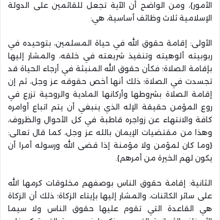
الأمور}، ومن الواضح أن الآية تجعل للقائمين على الدولة
الإسلامية ثلاث وظائف أساسية، هي:
الأولى: إقامة حقوق الله في حياة المسلمين، بتوحيده في
ربوبيته ألوهيته وتنفيذ شريعته في خلقه، والمشار إليها
بإقامة الصلاة؛ فكأن حقوق الله المنبثة في أرجاء الحياة قد
تجسدت في الصلاة؛ ذلك أنها أخص حقوقه عز وجل، ثم إن
إقامة الصلاة بشروطها وأركانها المادية والروحية تزرع في
روع المؤمن حقيقة الإله الذي ينبغي أن يتم اتباع أوامره
كافة والانتهاء عن زواجره قاطبة في كل الأحوال والظروف،
وهذا من مقتضيات الإيمان بالله عز وجل، كما قال تعالى:
{وما كان لمؤمن ولا مؤمنة إذا قضى الله ورسوله أمرا أن
يكون لهم الخيرة من أمرهم}.
الثانية: إقامة حقوق الناس بوصفهم مخلوقات كرمها الله
على سائر الكائنات، والمشار إليها بإيتاء الزكاة؛ ذلك أن الزكاة
هي القاعدة التي تقوم عليها حقوق الناس ولا سيما