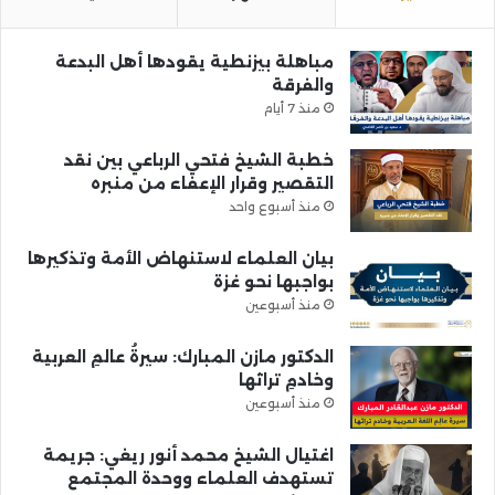
مباهلة بيزنطية يقودها أهل البدعة
والفرقة
منذ 7 أيام
خطبة الشيخ فتحي الرباعي بين نقد
التقصير وقرار الإعفاء من منبره
منذ أسبوع واحد
بيان العلماء لاستنهاض الأمة وتذكيرها
بواجبها نحو غزة
منذ أسبوعين
الدكتور مازن المبارك: سيرةُ عالمِ العربية
وخادمِ تراثها
منذ أسبوعين
اغتيال الشيخ محمد أنور ريغي: جريمة
تستهدف العلماء ووحدة المجتمع