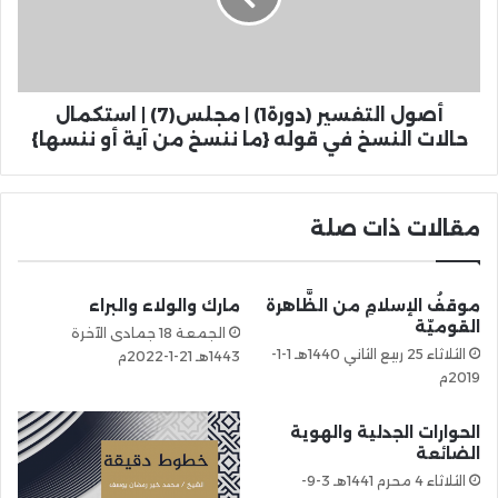
أصول التفسير (دورة1) | مجلس(7) | استكمال
حالات النسخ في قوله {ما ننسخ من آية أو ننسها}
مقالات ذات صلة
موقفُ الإسلامِ من الظَّاهرة
مارك والولاء والبراء
القوميّة
الجمعة 18 جمادى الآخرة
الثلاثاء 25 ربيع الثاني 1440هـ 1-1-
1443هـ 21-1-2022م
2019م
الحوارات الجدلية والهوية
الضائعة
الثلاثاء 4 محرم 1441هـ 3-9-