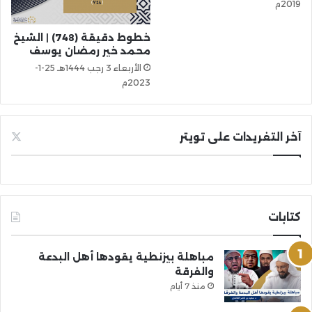
2019م
خطوط دقيقة (748) | الشيخ
محمد خير رمضان يوسف
الأربعاء 3 رجب 1444هـ 25-1-
2023م
آخر التغريدات على تويتر
كتابات
مباهلة بيزنطية يقودها أهل البدعة
والفرقة
منذ 7 أيام