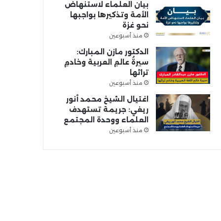
بيان العلماء لاستنهاض
الأمة وتذكيرها بواجبها
نحو غزة
منذ أسبوعين
الدكتور مازن المبارك:
سيرةُ عالمِ العربية وخادمِ
تراثها
منذ أسبوعين
اغتيال الشيخ محمد أنور
ريغي: جريمة تستهدف
العلماء ووحدة المجتمع
منذ أسبوعين