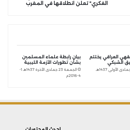
الفكري" تعلن انطلاقها في المغرب
قهي العراقي يختتم
بيان رابطة علماء المسلمين
يق الشبكي
بشأن تطورات الأزمة الليبية
الخميس 16 جمادى الأولى 1437هـ
الجمعة 23 جمادى الآخرة 1437هـ 1-
4-2016م
احدث المحتويات