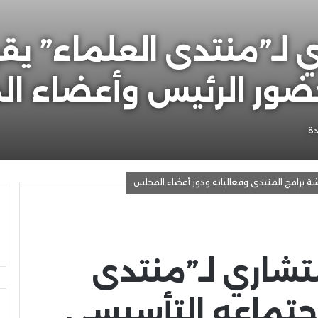
لـ”منتدى العلماء” يق
حضور الرئيس وأعضاء ا
دة
شة برامج المنتدى وفعالياته ودور أعضاء المجلس
شاري لـ”منتدى
اجتماعه التأسيسي