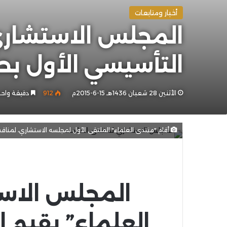
أخبار ومتابعات
المجلس الاستشاري 
التأسيسي الأول ب
الأثنين 28 شعبان 1436هـ 15-6-2015م
912
دقيقة واح
أقام "منتدى العلماء" الملتقى الأول لمجلسه الاستشاري، لمناق
المجلس الاست
العلماء” يقيم 