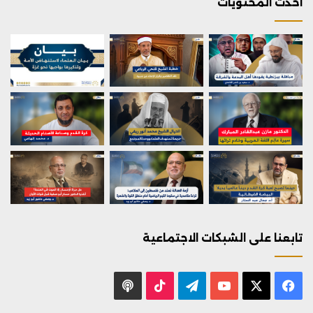
احدث المحتويات
تابعنا على الشبكات الاجتماعية
X
فيسبوك
يوتيوب
تيلقرام
‫TikTok
بودكاست