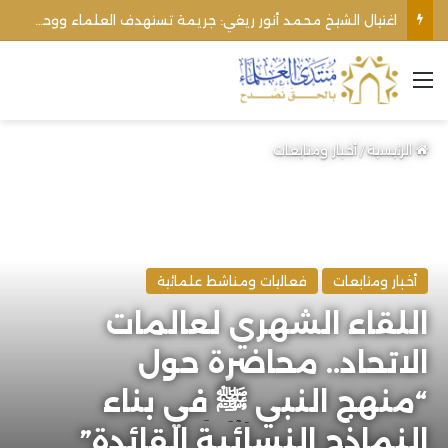
اغتيال الشيخ محمد أنور ريغي: جريمة تستهدف العلماء ووحدة المجتمع
القائمة
الرئيسية
/
أخبار ومتابعات
أخبار ومتابعات
فعاليات ومناشط علمائية
اللقاء الشهري لعالمات
الاتحاد.. محاضرة حول
“منهج النبي ﷺ في بناء
النماذج النسائية القائدة”