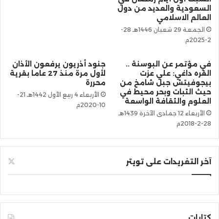
السعودية والعديد من دول
العالم الاسلامي
الجمعة 29 شعبان 1446هـ 28-
2-2025م
في مؤتمر عن البوسنة ..
جنود أذريون يرفعون الأذان
القره داغي: علي عزت
لأول مرة منذ 27 عاما بقرية
بيجوفيتش جبل شامخ من
محررة
حيث الثبات وبحر محيط في
الأربعاء 4 ربيع الأول 1442هـ 21-
العلوم والثقافة الواسعة
10-2020م
الأربعاء 12 جمادى الآخرة 1439هـ
28-2-2018م
آخر التغريدات على تويتر
كتابات