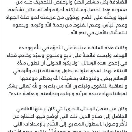
الصَّادقة بكلِّ مشاعر الحبِّ والإخلاص للتخفيف عنه من
صعوبة هذا الحصار، ومشاركته أحزانه وآماله، فكان يشجِّعه
فيها ويحثُّه على الصَّبر، ويقوِّي من عزيمته لمواصلة الجهاد
وعدم اليأس، وعدم القنوط من رحمة الله وكرمه، ويدعوه
للتمسُّك بالأمل في نصر الله.
وكانت هذه العلاقة مبنيةً على الأخوَّة في الله ووحدة
الهدف، وليست قائمةً على تابعٍ ومتبوعٍ، وسيِّدٍ وخادم، فجاء
في إحدى هذه الرسائل
:
“
ولا يكره المولى أن تطول مدَّة
الابتلاء بهذا العدو، فثوابه يطول وحسناته تزيد، وأثره في
الإسلام يبقى، وفتوحاته بمشيئة الله يعظمُ موقعها،
والعاقبة للتقوى، ولينصرن الله من ينصره، والله تعالى يشكر
لمولانا جهاده بيده وبرأيه وبولده وبخاصته، وبعامة جنده
“
.
وكان من ضمن الرسائل الأخرى التي كان يرسلها القاضي
الفاضل إلى صلاح الدين، تلك التي أوضح فيها اعتذاره عن
تأخُّر وصول الأسطول المصري إلى الشَّام بالإمدادات؛ التي
طلبها صلاح الدين من مصر، موضحاً
:
أنَّ ذلك مرجعه اشتداد