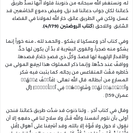
له، ونستغفر الله سبحانه من ذنوبنا، فلولا أنَّها تسدُّ طريقَ
دُعائنا؛ لكان جواب دعائنا قد نزل، وفيض دموع الخاشعين قد
غسل، ولكن في الطريق عائق، خار الله لمولانا في القضاء
السَّابق
واللاحق
(
كتاب الروضتين
(4/179)
.
وفي كتاب آخر
:
وعسكرنا لا يشكو ـ والحمد لله ـ منه خوراً إنما
يشكو منه ضجراً، والقوى البشرية لا بدَّ أن يكون لها حدٌّ،
والأقدارُ الإلهية لها قصدٌ، وكلُّ ذي قصدٍ خادمٌ قصدها،
وواقفٌ عند حَدِّها، وإنما ذكر المملوك هذا ليرفع المولى من
خَاطره مَقْتَ المتقاعس من رجاله، كما يثبت فيه شكر
المسارع من أبطاله. قال الله تعالى
:
﴿
فَٱعۡفُ عَنۡهُمۡ
وَٱسۡتَغۡفِرۡ لَهُمۡ وَشَاوِرۡهُمۡ فِي ٱلۡأَمۡرِۖ
﴾
[
آل
عمران
:159]
.
وقال في كتاب آخر
:
.. ولنا ذنوبٌ قد سَدَّت طريق دُعائنا، فنحن
أولى بأن نلوم أنفسنا، والله قَدَّر، ولا سلاح لنا في دفعِهِ إلا أن
نقول
:
لا حول ولا قُوَّة إلا بالله، وقد أشرفنا على أهوال
{
قُلِ