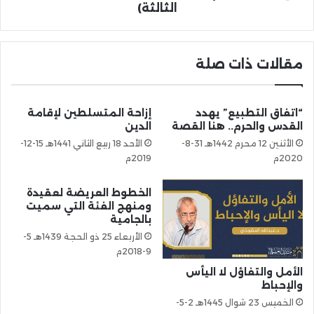
الثّالثة)
مقالات ذات صلة
“اتفاق التطبيع” يهدد
إزاحة المتسلطين لإقامة
القدس والحرم.. هنا القصة
الدين
الأثنين 12 محرم 1442هـ 31-8-
الأحد 18 ربيع الثاني 1441هـ 15-12-
2020م
2019م
الخطوط العريضة لعقيدة
ومنهج الفئة التي سميت
بالجامية
الأربعاء 25 ذو الحجة 1439هـ 5-
9-2018م
الأمل والتفاؤل لا اليأس
والإحباط
الخميس 23 شوال 1445هـ 2-5-