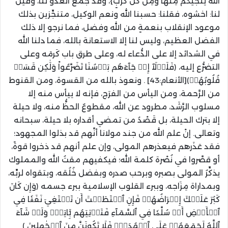
اللَّهُ يُنَجِّيكُمْ مِنْهَا وَمِنْ كُلِّ كَرْبٍ
}،
وقد جمع العدوُّ لنا، وقيل
لنا
:
اخشوه، فقلنا
:
حسبنا الله ونعم الوكيل، متنجِّزين بذلك
موعود الإنقلاب بنعمةٍ من الله وفضل، فما نرجو إلا ذلك
الفضل العظيم، وليس لنا إلا الاستعانة بالله، فما دلنا الله
في الشدائد إلا على الدُّعاء له، وعلى طرق باب كَرمَه وعلى
التضرُّع إليه، ﴿
فَلَوۡلَآ إِذۡ جَآءَهُم بَأۡسُنَا تَضَرَّعُواْ وَلَٰكِن قَسَتۡ
قُلُوبُهُمۡ
﴾
[
الأنعام
:43]
. ونعوذ بالله من القسوة، ومن القنوط
من الرَّحمة، ومن اليأس من الفرَج، فإنه لا ييأس منه إلا
مسلوب الرَّشَد، مطرود عن الله، مقطوعٌ الحظُّ منه، ولا حيلة
إلا بترك الحيلة، بل قَصْدُ من تمضي أقداره بلا حيلة، سبحانه
وتعالى. إنْ علم الله من جند مولانا أنَّهم قد بذلوا المجهود؛
فقد عَذَرهم فيعذرهم المولى، وإن علم أنهم قد ذخروا قوةً،
أو قصَّروا في نُصْرة كلمة الله؛ فيكفيهم مقتُ الله والمملوك
يذكِّرُ المولى بصبره وبرحب صدره وبفضل خُلُقه، وبتقواه لربِّه،
وبمداراة مِزَاجه، وببرء القلوب الإسلامية ببرء جسمه ﴿
وَإِن كَانَ
كَبُرَ عَلَيۡكَ إِعۡرَاضُهُمۡ فَإِنِ ٱسۡتَطَعۡتَ أَن تَبۡتَغِيَ نَفَقٗا فِي
ٱلۡأَرۡضِ أَوۡ سُلَّمٗا فِي ٱلسَّمَآءِ فَتَأۡتِيَهُم بِ‍َٔايَةٖۚ وَلَوۡ شَآءَ
ٱللَّهُ لَجَمَعَهُمۡ عَلَى ٱلۡهُدَىٰۚ فَلَا تَكُونَنَّ مِنَ ٱلۡجَٰهِلِينَ
﴾