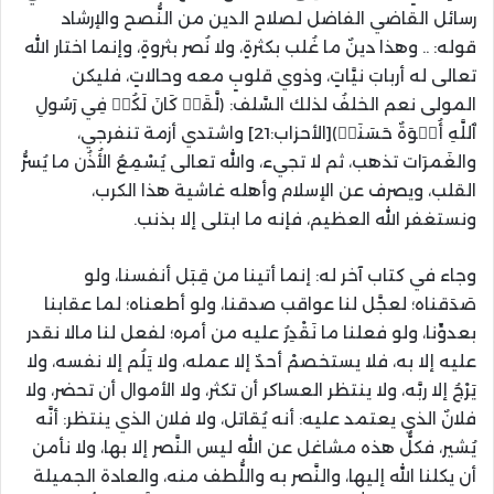
رسائل القاضي الفاضل لصلاح الدين من النُّصح والإرشاد
قوله
:
.. وهذا دينٌ ما غُلب بكثرةٍ، ولا نُصر بثروةٍ، وإنما اختار الله
تعالى له أربابَ نيَّاتٍ، وذوي قلوبٍ معه وحالاتٍ، فليكن
المولى نعم الخلفُ لذلك السَّلف
:
﴿
لَّقَدۡ كَانَ لَكُمۡ فِي رَسُولِ
ٱللَّهِ أُسۡوَةٌ حَسَنَةٞ
﴾
[
الأحزاب
:21]
واشتدي أزمة تنفرجي،
والغَمرَات تذهب، ثم لا تجيء، والله تعالى يُسْمِعُ الأُذُن ما يُسرُّ
القلب، ويصرف عن الإسلام وأهله غاشية هذا الكرب،
ونستغفر الله العظيم، فإنه ما ابتلى إلا بذنب.
وجاء في كتاب آخر له
:
إنما أتينا من قِبَل أنفسنا، ولو
صَدَقناه؛ لعجَّل لنا عواقب صدقنا، ولو أطعناه؛ لما عقابنا
بعدوِّنا، ولو فعلنا ما نَقْدِرُ عليه من أمره؛ لفعل لنا مالا نقدر
عليه إلا به، فلا يستخصمْ أحدٌ إلا عمله، ولا يَلُم إلا نفسه، ولا
يَرْجُ إلا ربَّه، ولا ينتظر العساكر أن تكثر، ولا الأموال أن تحضر، ولا
فلانٌ الذي يعتمد عليه
:
أنه يُقاتل، ولا فلان الذي ينتظر
:
أنَّه
يُشير، فكلُّ هذه مشاغل عن الله ليس النَّصر إلا بها، ولا نأمن
أن يكلنا الله إليها، والنَّصر به واللُّطف منه، والعادة الجميلة