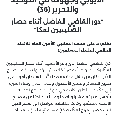
والتحرير
(36)
“
دور القاضي الفاضل أثناء حصار
الصَّليبيين لعكا
“
بقلم
:
د. علي محمد الصلابي
(
الأمين العام للاتحاد
العالمي لعلماء المسلمين
)
كان للقاضي الفاضل دورٌ بالغُ الأهمية أثناء حصار الصليبيين
لعكَّا، وكان متواجداً بمصر آنذاك يدبِّر شؤونها نيابةً عن صلاح
الدِّين، وكان من خلال موقعه هذا يرتِّب للسلطان أموره من
تجهيز العساكر وتعمير الأسطول وحمل المال ونقل الميرة
إلى عكَّا، والسلطان يكاتبه في مهمَّاته، وترجع أجوبته
بأحسن عباراته مشيراً وناصحاً ومسلِّياً، وباحثاً عن مصالح
،
الإسلام متقصِّيا
وكانت مكاتباته تتواصل إلى صلاح الدين
أثناء حصار الفرنج لعكَّا بصفةٍ مستمرَّةٍ، مليئةٍ بالعبارات