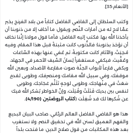
[
الأنعام
:35]
.
وكتب السلطان إلى القاضي الفاضل كتاباً من بلاد الفرنج يخبر
عمَّا لاح له من أمارات النَّصر، ويقول
:
ما أخاف إلا من ذنوبنا أن
يأخذنا الله بها. فكتب إليه الفاضل
:
فأما قول مولانا إنَّنا نخاف
أن نؤخذ بذنوبنا؛ فالذُّنوب كانت مثبتةً قبل هذا المقام، وفيه
مُحِيَتْ، والآثام كانت مكتوبةً، ثم عُفي عنها بهذه السَّاعات
وعُفِّيتَ، فيكفي مستغفراً لِسانُ السَّيف الأحمر في الجهاد،
ويكفي قارعاً لأبواب الجنَّة صوت مقارعة الأضداد، وبعين الله
موقفك، وفي سبيل الله مقامك ومنصرفك، وطوبى لقدمٍ
سَعَتْ في مِنْهاجك، وطوبى لوجهٍ تَلَثَّم عَجَاجك، وطوبى
لنفس بين يديك قَتَلَتْ وقُتِلَت، وإنَّ الخواطر بُشكر الله فيك
عن شُكرها لك قد شُغِلَت
(
كتاب الروضتين
(4/190)
.
هذا هو القاضي الفاضل العالم الربَّاني، صاحب البيان البديع
والفهم العميق لسنن الله في تحقيق النصر، ولا نستغرب
بعد هذه المكاتبات من قول صلاح الدين
:
ما فتحت بلداً