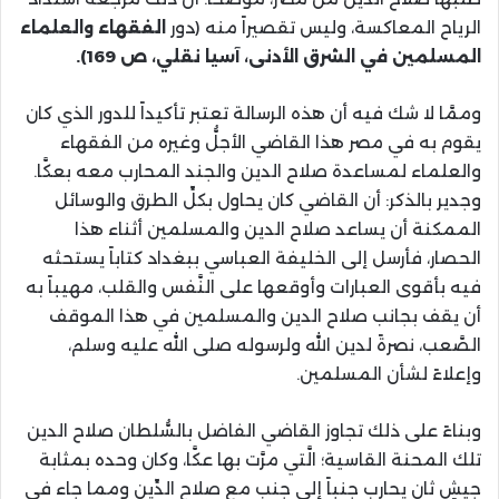
الرياح المعاكسة، وليس تقصيراً منه
(
دور
الفقهاء والعلماء
المسلمين في الشرق الأدنى، آسيا نقلي، ص
169)
.
وممَّا لا شك فيه أن هذه الرسالة تعتبر تأكيداً للدور الذي كان
يقوم به في مصر هذا القاضي الأجلُّ وغيره من الفقهاء
والعلماء لمساعدة صلاح الدين والجند المحارب معه بعكَّا.
وجدير بالذكر
:
أن القاضي كان يحاول بكلِّ الطرق والوسائل
الممكنة أن يساعد صلاح الدين والمسلمين أثناء هذا
الحصار، فأرسل إلى الخليفة العباسي ببغداد كتاباً يستحثه
فيه بأقوى العبارات وأوقعها على النَّفس والقلب، مهيباً به
أن يقف بجانب صلاح الدين والمسلمين في هذا الموقف
الصَّعب، نصرةً لدين الله ولرسوله صلى الله عليه وسلم،
وإعلاءً لشأن المسلمين.
وبناءً على ذلك تجاوز القاضي الفاضل بالسُّلطان صلاح الدين
تلك المحنة القاسية؛ الَّتي مرَّت بها عكَّا، وكان وحده بمثابة
جيشٍ ثانٍ يحارب جنباً إلى جنب مع صلاح الدِّين ومما جاء في