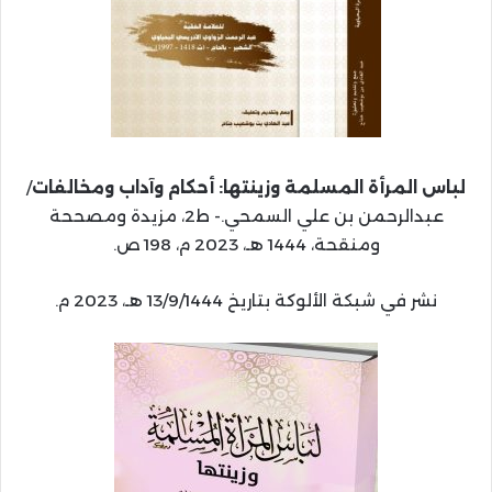
لباس المرأة المسلمة وزينتها: أحكام وآداب ومخالفات
/
عبدالرحمن بن علي السمحي.- ط2، مزيدة ومصححة
ومنقحة، 1444 هـ، 2023 م، 198 ص.
نشر في شبكة الألوكة بتاريخ 13/9/1444 هـ، 2023 م.