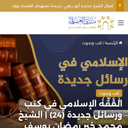
الأوقاف الفلسطينية تنفي صحة تعميم يمنع رفع الأذان عبر السماعات الخارجية للمساجد القريبة من المستوطنات
القائمة
الرئيسية
/
كتب وبحوث
كتب وبحوث
الفقه الإسلامي في كتب
ورسائل جديدة (24) | الشيخ
محمد خير رمضان يوسف