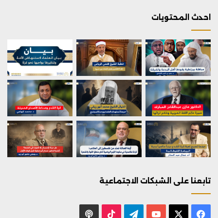
احدث المحتويات
تابعنا على الشبكات الاجتماعية
X
فيسبوك
يوتيوب
تيلقرام
‫TikTok
بودكاست