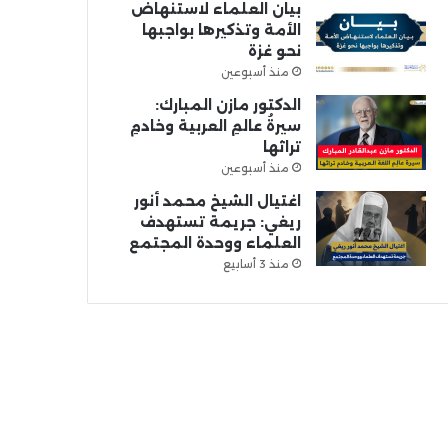
بيان العلماء لاستنهاض
الأمة وتذكيرها بواجبها
نحو غزة
منذ أسبوعين
الدكتور مازن المبارك:
سيرةُ عالمِ العربية وخادمِ
تراثها
منذ أسبوعين
اغتيال الشيخ محمد أنور
ريغي: جريمة تستهدف
العلماء ووحدة المجتمع
منذ 3 أسابيع