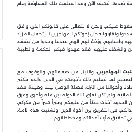
ة ضدها، فكيف الآن وقد استلمت تلك المعارضة زِمام
ضغوط عليكم، ونحن لا نتعالى على قانونكم الذي وافق
دوا وتقاربوا، فحال إخوتكم المهاجرين لا يتحمل المزيد
 وأحبابهم، ورُدّتْ لهم الروح عندما وجدوا من يُضمّد
للزمن والشقاء عليهم، فقد عهدوا فيكم الحكمة والطيبة
تيت المهاجرين
، والنيل من ضعفائهم، والوقوف مع
الصحيح لما فعلتم ذلك بأخوتكم في الدين والدم، فكثير
دنا وأخوالنا من الترك، فصلة الوصل بيننا وطيدة، فقد
ثمانية، ولم تكن تفرّق تلك الدولة بين مِلة وأخرى وعرق
الحدود أخذت حظاً من قلوبكم، وحيزاً كبيراً من فكركم،
أعدائكم، في التفريق بين أخوة الدين، وتشتيت هذه الأمة،
 في تحقيق مآرب أعدائكم ومخططاتهم.