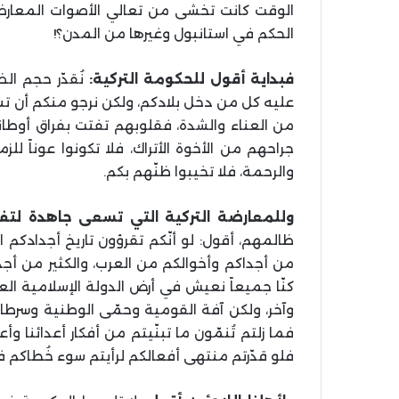
الوقت كانت تخشى من تعالي الأصوات المعارض
الحكم في استانبول وغيرها من المدن؟!
فبداية أقول للحكومة التركية:
نُقدّر حجم ال
عليه كل من دخل بلادكم، ولكن نرجو منكم أن تسد
من العناء والشدة، فقلوبهم تفتت بفراق أوطانهم
جراحهم من الأخوة الأتراك، فلا تكونوا عوناً 
والرحمة، فلا تخيبوا ظنّهم بكم.
وللمعارضة التركية التي تسعى جاهدة لتف
ظالمهم، أقول: لو أنّكم تقرؤون تاريخ أجدادكم 
من أجداكم وأخوالكم من العرب، والكثير من أجدا
كنّا جميعاً نعيش في أرض الدولة الإسلامية الع
وآخر، ولكن آفة القومية وحمّى الوطنية وسرطان 
فما زلتم تُنمّون ما تبنّيتم من أفكار أعدائنا و
فلو قدّرتم منتهى أفعالكم لرأيتم سوء خُطاكم