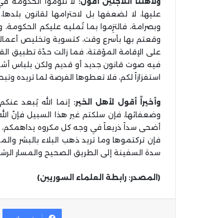
ولأهلنا اللاجئين أقول:
لا تلوموا الحكومة ف
عليها، لا لضعفها بل لاحترامها لقانون بلده
وبصرامة، فالتزِموا بما تُمليه عليكم الحكومة،
وقعتم بها بأسرع وقت، كتسوية وتخليص أعمالكم
على الإقامة المؤقتة، فما زالت حدّة تطبيق ال
فيه صوت قانون جديد أو قديم ولكن بلباس أشد،
استفزازاً لكم، فلا تعطوها الفرصة لما تريده وتب
وأخيراً أقول لأهل الخير:
إنما الله يُبعد عنك
وضعفائها، فإن سلكتم غير هذا السبيل فإنّ ا
أضحى سداً ذريعاً في وجه كل مكروه يداهمكم، فل
فإن تركتموها وما تريد ذهب البلاء بالبشر والم
سدة السفينة إلى الطريق الصحيح والمسار الرشي
(المصدر: رابطة العلماء السوريين)