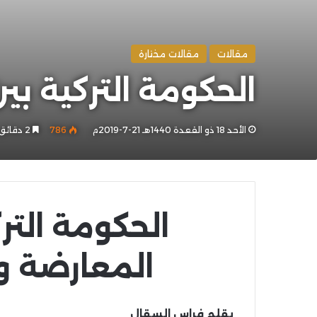
مقالات
مقالات مختارة
الحكومة التركية ب
الأحد 18 ذو القعدة 1440هـ 21-7-2019م
786
2 دقائق
الحكومة التر
المعارضة وس
بقلم فراس السقال