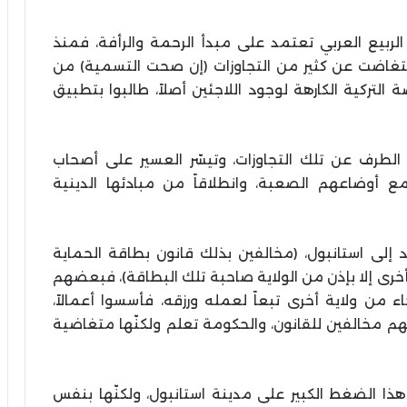
الربيع العربي تعتمد على مبدأ الرحمة والرأفة، فمنذ
 فتغاضت عن كثير من التجاوزات (إن صحت التسمية) من
 التركية الكارهة لوجود اللاجئين أصلاً، طالبوا بتطبيق
لطرف عن تلك التجاوزات، وتيسّر العسير على أصحاب
ً مع أوضاعهم الصعبة، وانطلاقاً من مبادئها الدينية
 إلى استانبول، (مخالفين بذلك قانون بطاقة الحماية
أخرى إلا بإذن من الولاية صاحبة تلك البطاقة)، فبعضهم
من ولاية أخرى تبعاً لعمله ورزقه، فأسسوا أعمالاً،
ّهم مخالفين للقانون، والحكومة تعلم ولكنّها متغاضية
ا الضغط الكبير على مدينة استانبول، ولكنّها بنفس