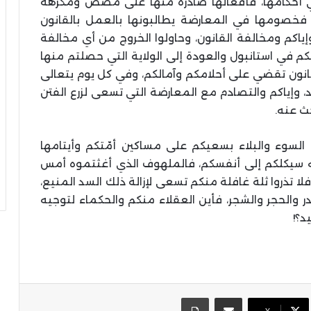
ي أحكامها، فأفعالها صادرة منها على مضض ومكرهة
ا، فخصومها في المعارضة يطالبونها بالعمل بالقانون
 وإياكم ومخالفة القانون، وحاولوا الخروج من أي مخالفة
 في استانبول والعودة إلى الولاية التي حصلتم منها
قانون تقضي على أحلامكم وآمالكم، وفي كل يوم يتعالى
 وإياكم والتصادم مع المعارضة التي تسعى لزرع الفتن
حث عنه.
م السوء والبلاء بسعيكم على مساكين أمّتكم وأيتامها
لله سيكلكم إلى أنفسكم، فالملهوف الذي أغثتموه أمس
ا تذروا ثلة غافلة منكم تسعى لإزالة ذلك السد المنيع،
در والحجر والشجر، فأين العقلاء منكم والحكماء لتوجيه
د؟!
مشاركة عبر البريد
طباعة