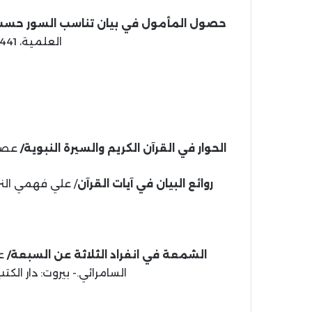
حصول المأمول في بيان تناسب السور حسب 
العلمية، 1441 هـ، 2019 م، 248 ص.
الحوار في القرآن الكريم والسيرة النبوية/
عصام 
روائع البيان في آيات القرآن
/ علي فهمي النزهي.- [ا
الشمعة في انفراد الثلاثة عن السبعة/
السامرائي.- بيروت: دار الكتب العلمية، 1438 ه