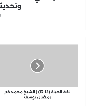
وتحديث
ا
لغة الحياة (12-13) | الشيخ محمد خير
رمضان يوسف