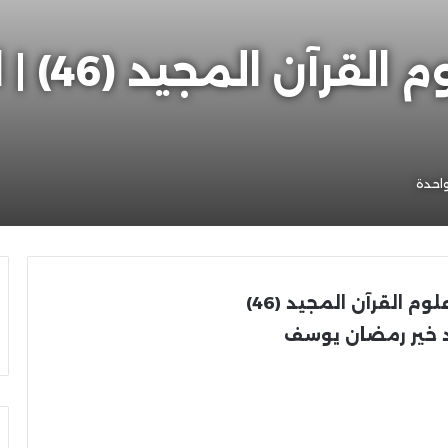
الجديد م
احدة
م القرآن المجيد (46)
 خير رمضان يوسف