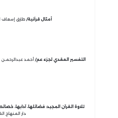
أمثال قرآنية/
طارق إسعاف الصفدي.-
التفسير العقدي لجزء عم/
تلاوة القرآن المجيد: فضائلها، آدابها، خصائ
دار المنهاج القويم، 1440 ه