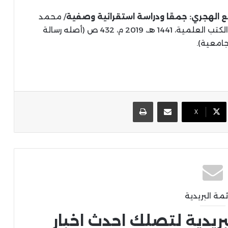
ع الهجري: جمعًا ودراسة استقرائية وصفية
/ محمد
سيت بن محمد علي باري الغيني.- بيروت: دار الكتب العلمية، 1441 هـ، 2019 م، 432 ص (أصله رسالة
امعية).
مشاركة عبر البريد
طباعة
X
ئمة البريدية
بريدية لتصلك احدث اخبار