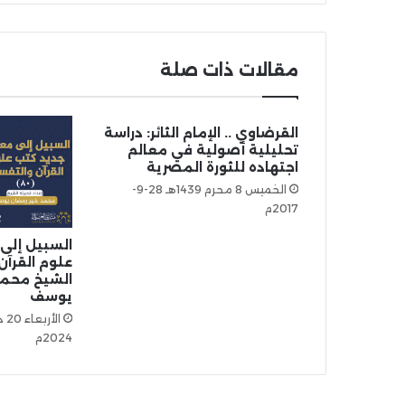
مقالات ذات صلة
القرضاوي .. الإمام الثائر: دراسة
تحليلية أصولية في معالم
اجتهاده للثورة المصرية
الخميس 8 محرم 1439هـ 28-9-
2017م
السبيل إلى
الشيخ محمد
يوسف
2024م