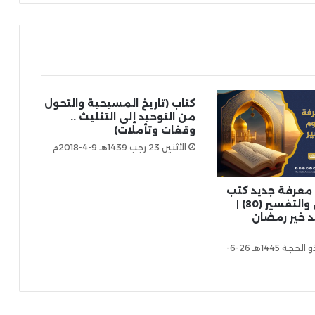
كتاب (تاريخ المسيحية والتحول
من التوحيد إلى التثليث ..
وقفات وتأملات)
الأثنين 23 رجب 1439هـ 9-4-2018م
 معرفة جديد كتب
علوم القرآن والتفسير (80) |
 خير رمضان
الأربعاء 20 ذو الحجة 1445هـ 26-6-