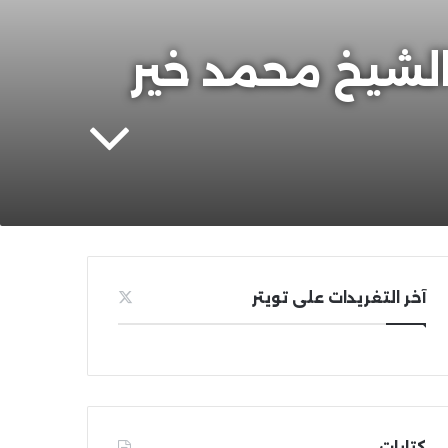
ن كتب علوم القرآن المجيد (46) | الشيخ محمد خير
آخر التغريدات على تويتر
كتابات