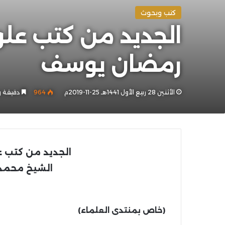
كتب وبحوث
رمضان يوسف
الأثنين 28 ربيع الأول 1441هـ 25-11-2019م
964
دقيقة و
الجديد
من كتب علو
الشيخ محمد
(خاص بمنتدى العلماء)