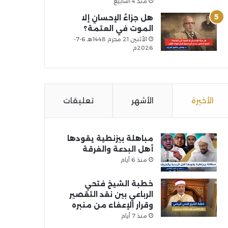
منذ 4 أسابيع
هل جزاءُ الإحسانِ إلا
الموت في العتمة؟
الأثنين 21 محرم 1448هـ 6-7-
2026م
الأخيرة
الأشهر
تعليقات
مباهلة بيزنطية يقودها
أهل البدعة والفرقة
منذ 6 أيام
خطبة الشيخ فتحي
الرباعي بين نقد التقصير
وقرار الإعفاء من منبره
منذ 7 أيام