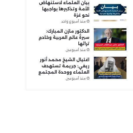
بيان العلماء لاستنهاض
الأمة وتذكيرها بواجبها
نحو غزة
منذ أسبوع واحد
الدكتور مازن المبارك:
سيرةُ عالمِ العربية وخادمِ
تراثها
منذ أسبوعين
اغتيال الشيخ محمد أنور
ريغي: جريمة تستهدف
العلماء ووحدة المجتمع
منذ أسبوعين