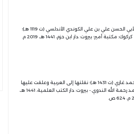
لأبي الحسن علي بن علي الكوندي الأندلسي (ت 1119 هـ)؛
أمير؛ بيروت: دار ابن حزم، 1441 هـ، 2019 م.
/ محمود أحمد غازي (ت 1431 هـ)؛ نقلتها إلى العربية وعلقت عليها
حفصة محمود غازي؛ راجعها وأعدها للنشر محمد رحمة الله الندوي.- بيروت: دار الكتب العلمية، 1441 هـ،
 ص.