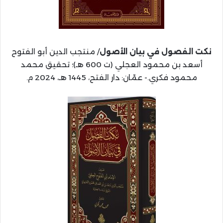
نكت الفصول في بيان الأصول
/ منتجب الدين أبو الفتوح
أسعد بن محمود العجلي (ت 600 هـ)؛ تحقيق محمد
محمود فكري.- عمّان: دار الفتح، 1445 هـ، 2024 م.