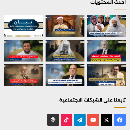
احدث المحتويات
تابعنا على الشبكات الاجتماعية
X
فيسبوك
يوتيوب
تيلقرام
‫TikTok
بودكاست