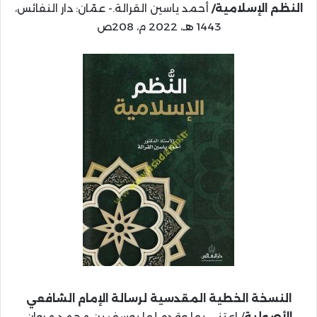
النظم الإسلامية/
أحمد ياسين القرالة.- عمّان: دار النفائس،
1443 هـ، 2022 م، 208ص
النسخة الخطية المقدسية لرسالة الإمام الشافعي
الأصولية
/ اعتنى بها وقدم لها يوسف بن محمد مروان