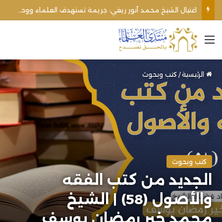
الأوقاف الفلسطينية تنفي صحة تعميم يمنع رفع الأذان عبر السماعات الخارجية للمساجد القريبة من المستوطنات
القائمة
الرئيسية
/
كتب وبحوث
كتب وبحوث
الجديد من كتب الفقه
والأصول (58) | الشيخ
محمد خير رمضان يوسف