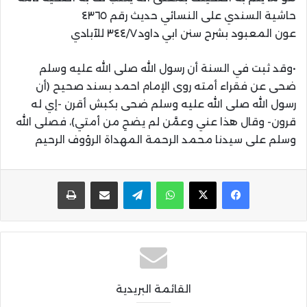
حاشية السندي على النسائي حديث رقم ٤٣٦٥
عون المعبود بشرح سنن ابي داود٣٤٤/٧ للآبادي
•وقد ثبت في السنة أن رسول الله صلى الله عليه وسلم
ضحى عن فقراء أمته روى الإمام احمد بسند صحيح (أن
رسول الله صلى الله عليه وسلم ضحى بكبش أقرن -إي له
قرون- وقال هذا عني وعمَّن لم يضحِ من أمتي)، فصلى الله
وسلم على سيدنا محمد الرحمة المهداة الرؤوف الرحيم
واتساب
تيلقرام
مشاركة عبر البريد
طباعة
القائمة البريدية