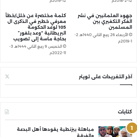
12-2-2018م
12-2019م
جهود العلمانيين في نشر
كلمة مختصرة عن خلل/خطأ
الفكر التكفيري بين
معرفي خطير في الذكرى ال
المسلمين
105 لوعد الحكومة
البريطانية “وعد بلفور”
الأربعاء 26 ربيع الثاني 1440هـ 2-
بحاجة ماسة إلى تصويب
1-2019م
الخميس 9 ربيع الثاني 1444هـ 3-
11-2022م
آخر التغريدات على تويتر
كتابات
مباهلة بيزنطية يقودها أهل البدعة
والفرقة