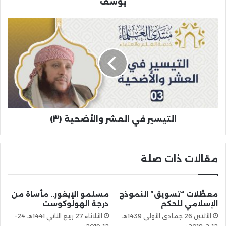
يوسف
التيسير في العشر والأضحية (٣)
مقالات ذات صلة
معطِّلات “تسويق” النموذج
مسلمو الإيغور.. مأساة من
الإسلامي للحكم
درجة الهولوكوست
الأثنين 26 جمادى الأولى 1439هـ
الثلاثاء 27 ربيع الثاني 1441هـ 24-