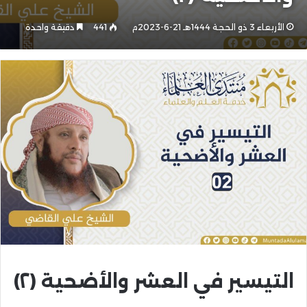
الأربعاء 3 ذو الحجة 1444هـ 21-6-2023م
441
دقيقة واحدة
التيسير في العشر والأضحية (٢)