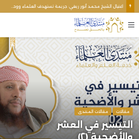
اغتيال الشيخ محمد أنور ريغي: جريمة تستهدف العلماء ووحدة المجتمع
القائمة
الرئيسية
/
مقالات
مقالات
مقالات المنتدى
التيسير في العشر
والأضحية (٢)