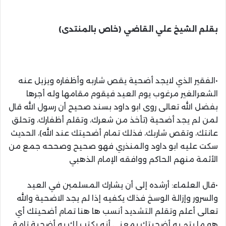
بقلم الشيخ علي القاضي (خاص بالمنتدى)
•الفقير الذي لايجد أضحية يقص شاربه وأظفاره ويزيل عنه
الشعرالغير مرغوب يوم العيد فيقوم مقامها وله أجرها
بفضل الله تعالى روى ابو داود بسند صحيح أن رسول الله قال
لمن لم يجد أضحية (تأخذ من شعرك، وتقلم أظفارك، وتحلق
عانتك، وتقص شاربك، فذلك تمام أضحيتك عند الله)، الحديث
سكت عليه ابو داود والمنذري فهو صحيح وصححه جمع من
الأئمة منهم الحاكم ووافقه الإمام الذهبي
•قال العلماء: أرشده إلى أن يشارك المسلمين في العيد
والسرور وإزالة الوسخ فذاك يكفيه إذا لم يجد الاضحية والله
تعالى أعلم وتقلم التشديد أنسب ها هنا تمام أضحيتك أي
هو ما يتم به أضحيتك بمعنى أنه يكتب لك به أضحية تامة