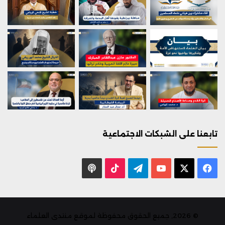
تابعنا على الشبكات الاجتماعية
X
فيسبوك
يوتيوب
تيلقرام
‫TikTok
بودكاست
© 2026, جميع الحقوق محفوظة لموقع منتدى العلماء