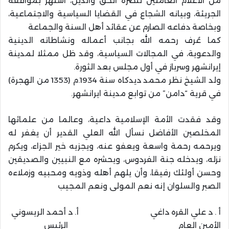
من الأعلام العاملين لنصرة الحق والدين، اشتهر بمواقفه
الجريئة، وبيانه الشجاع في القضايا السياسية والاجتماعية،
وبخاصة دفاعه الصارم عن عقائد أهل السنة والجماعة
كما عُرف رحمه الله بجانب أعماله ونشاطاته الدينية
والدعوية، في المجالات السياسية، وقد ظل ممثلا لمدينة
إيرانشهر وسرباز في أول مجلس بعد الثورة.
ولد الشيخ نظر محمد ديدكاه سنة 1934.م (1353 من الهجرة)
في قرية “دامن” من توابع مدينة ايرانشهر.
وقد فقدت الأمة الإسلامية داعية، وعالما من علمائها
المخلصين الأفاضل نسأل الله العلي القدير أن يغفر له
ويرحمه رحمة واسعة ويعفو عنه، ويجزيه خير الجزاء، ويكرم
نزله، ويدخله جنة الفردوس، ويحشره مع النبيين والصديقين
وحسن أولئك رفيقا، وأن يلهم أهله وذويه ومحبيه وزملاءه
الصبر والسلوان إنه نعم المولى ونعم المجيب
أ . د علي القره داغي أ. د أحمد الريسوني
الأمين العام الرئيس