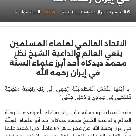
الخميس 29 شوال 1442هـ 10-6-2021م
551
دقيقة واحدة
الاتحاد العالمي لعلماء المسلمين
ينعي العالم والداعية الشيخ نظر
محمد ديدكاه أحد أبرز علماء السنّة
في إيران رحمه الله
“يَا أَيَّتُهَا النَّفْسُ الْمُطْمَئِنَّةُ ارْجِعِي إِلَى رَبِّكِ رَاضِيَةً مَرْضِيَّةً
فَادْخُلِي فِي عِبَادِي وَادْخُلِي جَنَّتِي”
فقد تلقينا بقلوب مفعمة بالرضا بقضاء الله وقدره نبأ وفاة
العالم والداعية الشيخ محمد ديدكاه أحد أبرز علماء السنّة
في إيران رحمه الله، عن عمر يناهز 87 عاماً، كان الفقيد علما