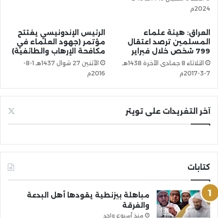
2024م
العراق: هيئة علماء
الرئيس الإندونيسي يفتتح
المسلمين ترصد اعتقال
مؤتمر (جهود العلماء في
799 شخص خلال فبراير
مكافحة الإرهاب والطائفية)
الثلاثاء 8 جمادى الآخرة 1438هـ
الأثنين 27 شوال 1437هـ 1-8-
7-3-2017م
2016م
آخر التغريدات على تويتر
كتابات
مباهلة بيزنطية يقودها أهل البدعة
والفرقة
منذ أسبوع واحد