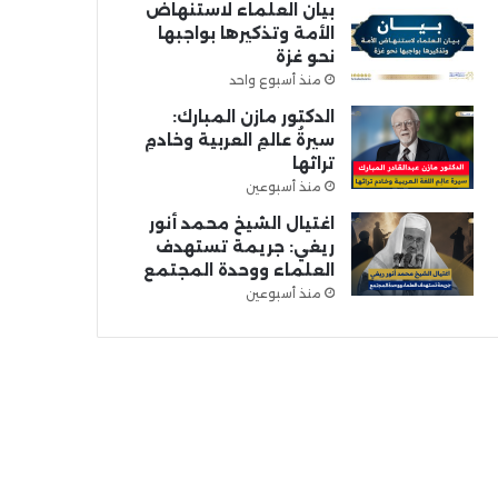
بيان العلماء لاستنهاض
الأمة وتذكيرها بواجبها
نحو غزة
منذ أسبوع واحد
الدكتور مازن المبارك:
سيرةُ عالمِ العربية وخادمِ
تراثها
منذ أسبوعين
اغتيال الشيخ محمد أنور
ريغي: جريمة تستهدف
العلماء ووحدة المجتمع
منذ أسبوعين