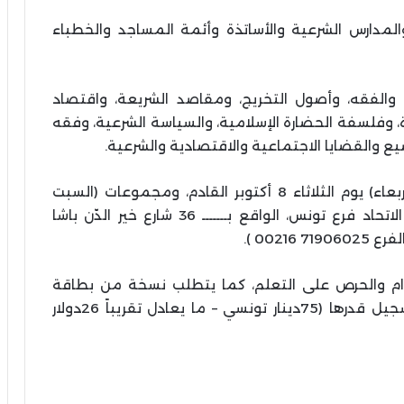
لمدارس الشرعية والأساتذة وأئمة المساجد والخطباء
ث، والفقه، وأصول التخريج، ومقاصد الشريعة، واقتصاد
، وفلسفة الحضارة الإسلامية، والسياسة الشرعية، وفقه
يع والقضايا الاجتماعية والاقتصادية والشرعية.
وتنطلق دروس الدورة لمجموعات (الثلاثاء والأربعاء) يوم الثلاثاء 8 أكتوبر القادم، ومجموعات (السبت
والأحد) يوم السبت 12 أكتوبر القادم، في مقر الاتحاد فرع تونس، الواقع بـــــــ 36 شارع خير الدّن باشا
002 ).
زام والحرص على التعلم، كما يتطلب نسخة من بطاقة
التعريف الوطنية، وصورة شمسية، ورسوم التسجيل قدرها (75دينار تونسي – ما يعادل تقريباً 26دولار