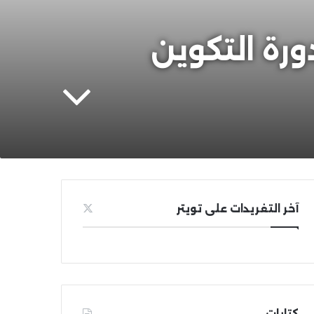
رة التكوين
آخر التغريدات على تويتر
كتابات