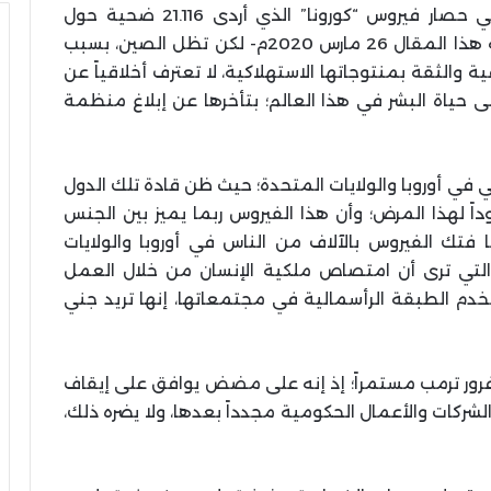
نستقبل التقارير العالمية حول نجاح الصين في حصار فيروس “كورونا” الذي أردى 21.116 ضحية حول
العالم، وأصاب 465.274 إنساناً -حتى تاريخ كتابة هذا المقال 26 مارس 2020م- لكن تظل الصين، بسبب
 والثقة بمنتوجاتها الاستهلاكية، لا تعترف أخلاقياً عن
ى حياة البشر في هذا العالم؛ بتأخرها عن إبلاغ منظمة
ي في أوروبا والولايات المتحدة؛ حيث ظن قادة تلك الدول
اً لهذا المرض؛ وأن هذا الفيروس ربما يميز بين الجنس
 فتك الفيروس بالآلاف من الناس في أوروبا والولايات
التي ترى أن امتصاص ملكية الإنسان من خلال العمل
 تخدم الطبقة الرأسمالية في مجتمعاتها، إنها تريد جني
 غرور ترمب مستمراً؛ إذ إنه على مضض يوافق على إيقاف
لشركات والأعمال الحكومية مجدداً بعدها، ولا يضره ذلك،