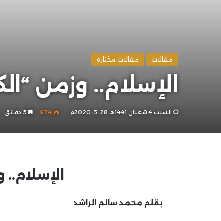
مقالات
مقالات مختارة
الإسلام.. وزمن “الك
السبت 4 شعبان 1441هـ 28-3-2020م
974
5 دقائق
الإسلام.. و
بقلم محمد سالم الراشد