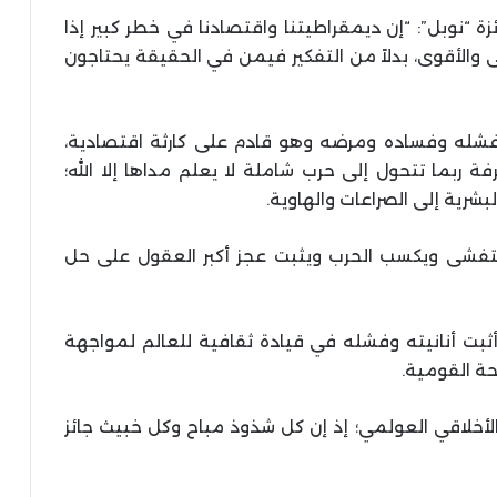
ة “نوبل”: “إن ديمقراطيتنا واقتصادنا في خطر كبير إذا
 والأقوى، بدلاً من التفكير فيمن في الحقيقة يحتاجون
 فشله وفساده ومرضه وهو قادم على كارثة اقتصادية،
بما تتحول إلى حرب شاملة لا يعلم مداها إلا الله؛
شرية إلى الصراعات والهاوية.
يتفشى ويكسب الحرب ويثبت عجز أكبر العقول على حل
ثبت أنانيته وفشله في قيادة ثقافية للعالم لمواجهة
حة القومية.
الأخلاقي العولمي؛ إذ إن كل شذوذ مباح وكل خبيث جائز