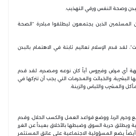
لبدن وصحة النفس ورقي التهذيب.
ن المسلمين الذين يجتمعون ليطلقوا مبادرة “الصحة
”، لقد قدم الإسلام تعاليم ثابتة في الاهتمام بالبدن
هة أي مرض وفيروس أياً كان نوعه ومصدره، لقد قدم
ها البشرية، والخبائث والمحرمات التي يجب أن تتركها في
مأكل والمشرب واللباس والزينة.
بيع وحرم الربا، ووضع قواعد العمل والكسب الحلال، وقدم
ية ويطلق حرية السوق وضبطها بالأخلاق بعيداً عن الغرر
ه أيضاً يضع المسؤولية الاجتماعية على عاتق المستثمر