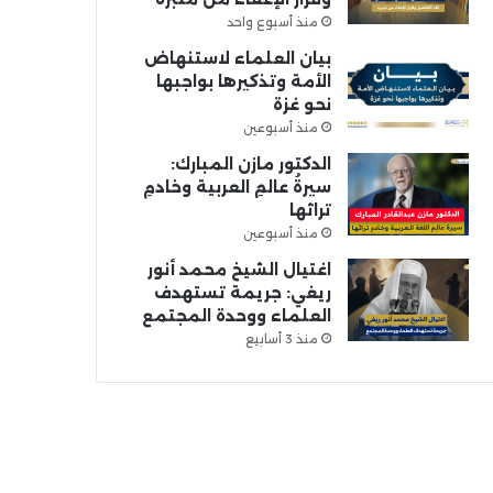
منذ أسبوع واحد
بيان العلماء لاستنهاض
الأمة وتذكيرها بواجبها
نحو غزة
منذ أسبوعين
الدكتور مازن المبارك:
سيرةُ عالمِ العربية وخادمِ
تراثها
منذ أسبوعين
اغتيال الشيخ محمد أنور
ريغي: جريمة تستهدف
العلماء ووحدة المجتمع
منذ 3 أسابيع