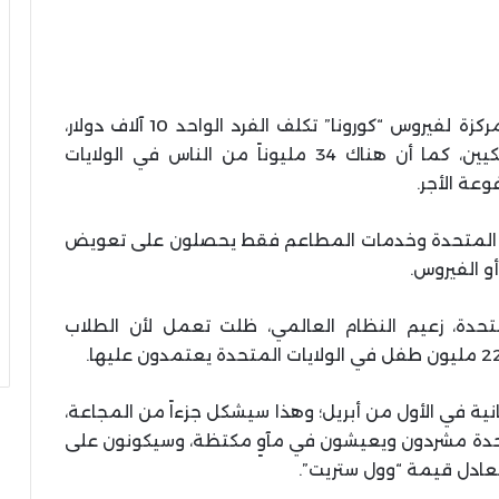
إن زيارة واحدة إلى غرفة الطوارئ أو العناية المركزة لفيروس “كورونا” تكلف الفرد الواحد 10 آلاف دولار،
وهذا يهدد بمحو الملايين من مدخرات الأمريكيين، كما أن هناك 34 مليوناً من الناس في الولايات
وعة الأجر.
 الولايات المتحدة وخدمات المطاعم فقط يحصلون على تعويض
و الفيروس.
تحدة، زعيم النظام العالمي، ظلت تعمل لأن الطلاب
ام المجانية في الأول من أبريل؛ وهذا سيشكل جزءاً من المجاعة،
لمتحدة مشردون ويعيشون في مآوٍ مكتظة، وسيكونون على
عادل قيمة “وول ستريت”.