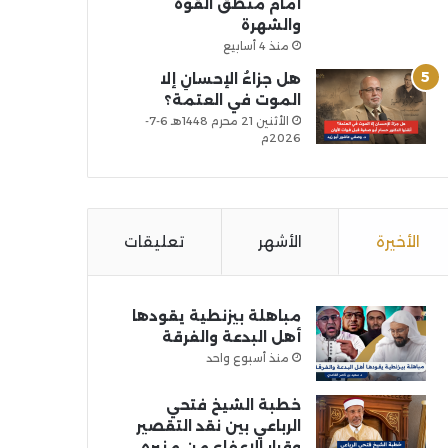
أمام منطق القوة
والشهرة
منذ 4 أسابيع
هل جزاءُ الإحسانِ إلا
الموت في العتمة؟
الأثنين 21 محرم 1448هـ 6-7-
2026م
الأخيرة
الأشهر
تعليقات
مباهلة بيزنطية يقودها
أهل البدعة والفرقة
منذ أسبوع واحد
خطبة الشيخ فتحي
الرباعي بين نقد التقصير
وقرار الإعفاء من منبره