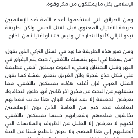
الإسلامي بكل ما يمتلكون من مكر وقوة.
ومن الطرائق التي استخدمها أعداء الأمة ضد الإسلاميين
طريقة الاغتيال المعنوي قبل القتل الحسي ولكن بطريقة
تبدو للرائي كأنها انتحار ذاتي وليس قتلا أو اغتيالاً من الخارج!
ومن صور هذه الطريقة ما ورد في المثل التركي الذي يقول:
“من يسقط في النهر يتمسك بالأفعى”، حيث يتم الإغراق في
النهر وقبل الاختناق ومجيء الموت يرسلون أفعى عظيمة
على شكل جذع شجرة؛ ولأن الغريق يتعلق بقشة كما يقول
المثل العربي فإن أغلب هؤلاء يمسكون بالأفعى، مما
يشغلهم عن البحث عن مخرج آخر ظانين أنها طوق النجاة، ولا
يعرفون الحقيقة إلا بعد فوات الأوان، هذا بجانب فقدانهم
لتعاطف عدد كبير من العامة الذين يرون الإسلاميين
يخالفون مبادءهم وشعاراتهم حينما يمسكون بالأفعى،
لكنهم لا يعرفون إلا القليل عن الظروف والملابسات التي
أوصلتهم إلى هذا المصير، ولا يدرون بالطبع شيئا عن النية