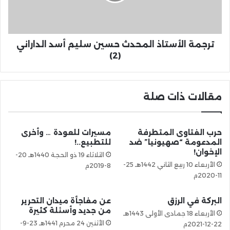
ترجمة الأستاذ المحدث حسين سليم أسد الداراني
(2)
مقالات ذات صلة
حرب الفتاوى المتطرفة
مسيرات للعودة … وأخرى
المدعومة “صهيونيا” ضد
للتطبيع..!
الإخوان!
الثلاثاء 19 ذو الحجة 1440هـ 20-
الأربعاء 10 ربيع الثاني 1442هـ 25-
8-2019م
11-2020م
البركة في الرزق
عن مفاجأة ميدان التحرير
من جديد وأسئلة كثيرة
الأربعاء 18 جمادى الأولى 1443هـ
الأثنين 24 محرم 1441هـ 23-9-
22-12-2021م