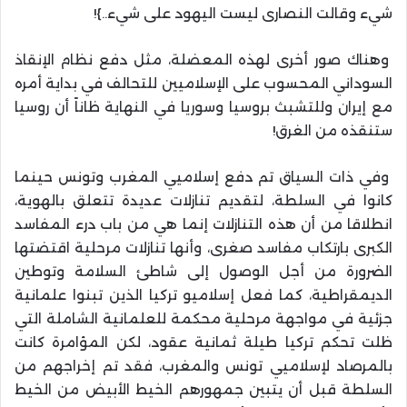
شيء وقالت النصارى ليست اليهود على شيء..}!
وهناك صور أخرى لهذه المعضلة، مثل دفع نظام الإنقاذ
السوداني المحسوب على الإسلاميين للتحالف في بداية أمره
مع إيران وللتشبث بروسيا وسوريا في النهاية ظاناً أن روسيا
ستنقذه من الغرق!
وفي ذات السياق تم دفع إسلاميي المغرب وتونس حينما
كانوا في السلطة، لتقديم تنازلات عديدة تتعلق بالهوية،
انطلاقا من أن هذه التنازلات إنما هي من باب درء المفاسد
الكبرى بارتكاب مفاسد صغرى، وأنها تنازلات مرحلية اقتضتها
الضرورة من أجل الوصول إلى شاطئ السلامة وتوطين
الديمقراطية، كما فعل إسلاميو تركيا الذين تبنوا علمانية
جزئية في مواجهة مرحلية محكمة للعلمانية الشاملة التي
ظلت تحكم تركيا طيلة ثمانية عقود، لكن المؤامرة كانت
بالمرصاد لإسلاميي تونس والمغرب، فقد تم إخراجهم من
السلطة قبل أن يتبين جمهورهم الخيط الأبيض من الخيط