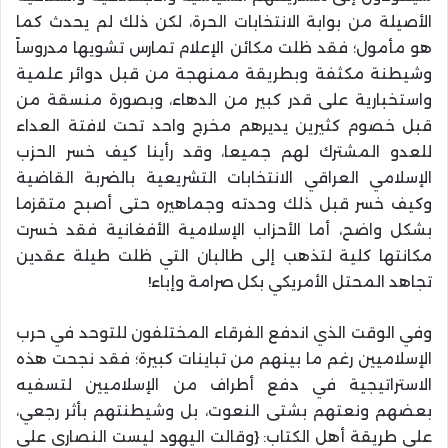
الأصيلة من بوابة الانتخابات الحرة، لكن ذلك لم يحدث كما
هو مأمول؛ فقد ظلت مكائن الإعلام تمارس تشويها مدروساً
وشيطنة مكثفة وبطريقة ممنهجة من قبل دوائر علمية
واستخبارية على قدر كبير من الدهاء، وبصورة منسقة من
قبل خصوم كثيرين يديرهم مخرج واحد تحت لافتة العداء
للعدو المشترك لهم جميعا، وقد رأينا كيف خسر الحزب
الإسلامي العراقي الانتخابات التشريعية بالضربة القاضية
وكيف خسر قبل ذلك وحدته وجماهيره حتى أصبح متقزما
بشكل واضح، أما الأحزاب الإسلامية الأفغانية فقد خسرت
مكانتها كلية لتذهب إلى طالبان التي ظلت طيلة عقدين
تجاهد المحتل الأمريكي بكل صرامة وإباء!
وفي الوقت الذي اندفع الفرقاء المختلفون للتوحد في حرب
الإسلاميين رغم ما بينهم من تباينات كبيرة؛ فقد نجحت هذه
الاستراتيجية في دفع أطراف من الإسلاميين لتسفيه
بعضهم ونعتهم بشتى النعوت، بل وشيطنتهم بأثر رجعي،
على طريقة أهل الكتاب: {وقالت اليهود ليست النصارى على