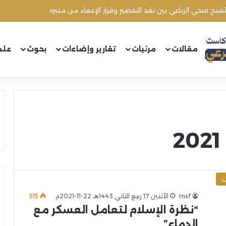
شيخ فتحي الرباعي بين نقد التقصير وقرار الإعفاء من منبره
مقالات
مرئيات
تقارير وإضاءات
بحوث
علم
ت
msf
الأثنين 17 ربيع الثاني 1443هـ 22-11-2021م
515
“نظرة الإسلام لتعامل العسكر مع
الدماء”