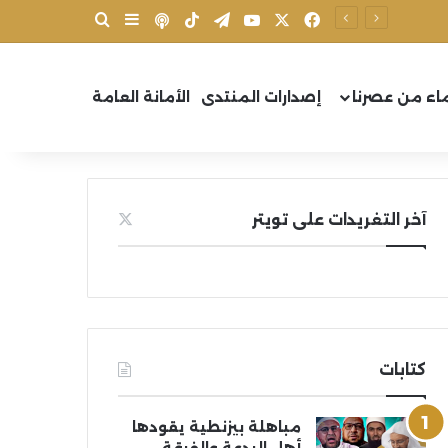
X
فيسبوك
يوتيوب
تيلقرام
‫TikTok
بودكاست
بحث عن
إضافة عمود جانب
اء من عصرنا
إصدارات المنتدى
الأمانة العامة
آخر التغريدات على تويتر
كتابات
مباهلة بيزنطية يقودها