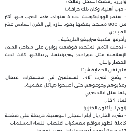
وﺃﻭﺭﻭﺑﺎ ﺭﻓﻀﺖ ﺍﻟﺘﺪﺧﻞ، ﻭﻗﺎﻟﺖ :
– ﺣﺮﺏ ﺃﻫﻠﻴﺔ، وﻛﺎﻥ ﺫﻟﻚ ﺧﺮﺍﻓﺔ..!
– ﺍﺳﺘﻤﺮ ﺍﻟﻬﻮﻟﻮﻛﻮﺳﺖ ﻧﺤﻮ 4 ﺳﻨﻮﺍﺕ، ﻫﺪﻡ ﺍﻟﺼﺮﺏ ﻓﻴﻬﺎ ﺃﻛﺜﺮ
ﻣﻦ 800 ﻣﺴﺠﺪ، ﺑﻌﻀﻬﺎ ﻳﻌﻮﺩ ﺑﻨﺎﺅﻩ ﺇﻟﻰ ﺍﻟﻘﺮﻥ ﺍﻟﺴﺎﺩﺱ ﻋﺸﺮ
ﺍﻟﻤﻴﻼﺩﻱ..
ﻭﺃﺣﺮﻗﻮﺍ ﻣﻜﺘﺒﺔ ﺳﺮﺍﻳﻴﻔﻮ ﺍﻟﺘﺎﺭﻳﺨﻴﺔ ..
– ﺗﺪﺧﻠﺖ ﺍﻷﻣﻢ ﺍﻟﻤﺘﺤﺪﺓ ﻓﻮﺿﻌﺖ ﺑﻮﺍﺑﻴﻦ ﻋﻠﻰ ﻣﺪﺍﺧﻞ ﺍﻟﻤﺪﻥ
ﺍﻹﺳﻼﻣﻴﺔ ﻣﺜﻞ ﻏﻮﺭﺍﺟﺪﺓ ﻭﺳﺮﺑﺮﻧﻴﺘﺴﺎ، ﻭﺯﻳﺒﺎﻟﻜﻨﻬﺎ ﻛﺎﻧﺖ ﺗﺤﺖ
ﺍﻟﺤﺼﺎﺭ ﻭﺍﻟﻨﺎﺭ..
ﻓﻠﻢ ﺗﻐﻦ ﺍﻟﺤﻤﺎﻳﺔ ﺷﻴﺌﺎً ..
– ﻭﺿﻊ ﺍﻟﺼﺮﺏ ﺁﻻﻑ ﺍﻟﻤﺴﻠﻤﻴﻦ ﻓﻲ ﻣﻌﺴﻜﺮﺍﺕ ﺍﻋﺘﻘﺎﻝ،
ﻭﻋﺬﺑﻮﻫﻢ ﻭﺟﻮﻋﻮﻫﻢ، ﺣﺘﻰ ﺃﺻﺒﺤﻮﺍ ﻫﻴﺎﻛﻞ ﻋﻈﻤﻴﺔ..!
ﻭﻟﻤﺎ ﺳﺌﻞ ﻗﺎﺋﺪ ﺻﺮﺑﻲ :
ﻟﻤﺎﺫﺍ ؟ ﻗﺎﻝ:
ﺇﻧﻬﻢ ﻻ ﻳﺄﻛﻠﻮﻥ ﺍﻟﺨﻨﺰﻳﺮ!
– ﻧﺸﺮﺕ ﺍﻟﻐﺎﺭﺩﻳﺎﻥ ﺃﻳﺎﻡ ﺍﻟﻤﺠﺎﺯﺭ ﺍﻟﺒﻮﺳﻨﻴﺔ، ﺧﺮﻳﻄﺔ ﻋﻠﻰ ﺻﻔﺤﺔ
ﻛﺎﻣﻠﺔ، تظهر ﻣﻮﺍﻗﻊ ﻣﻌﺴﻜﺮﺍﺕ ﺍﻏﺘﺼﺎﺏ ﺍﻟﻨﺴﺎﺀ ﺍﻟﻤﺴﻠﻤﺎﺕ
17 ﻣﻌﺴﻜﺮﺍً ﺿﺨﻤﺎً ﺑﻌﻀﻬﺎ ﺩﺍﺧﻞ ﺻﺮﺑﻴﺎ ﻧﻔﺴﻬﺎ ..