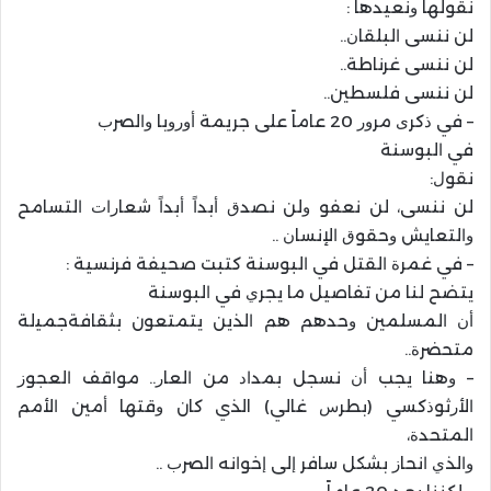
ﻧﻘﻮﻟﻬﺎ ﻭﻧﻌﻴﺪﻫﺎ :
ﻟﻦ ﻧﻨﺴﻰ ﺍﻟﺒﻠﻘﺎﻥ..
ﻟﻦ ﻧﻨﺴﻰ ﻏﺮﻧﺎﻃﺔ..
ﻟﻦ ﻧﻨﺴﻰ ﻓﻠﺴﻄﻴﻦ..
– ﻓﻲ ﺫﻛﺮﻯ ﻣﺮﻭﺭ 20 ﻋﺎﻣﺎً ﻋﻠﻰ ﺟﺮﻳﻤﺔ ﺃﻭﺭﻭﺑﺎ ﻭﺍﻟﺼﺮﺏ
ﻓﻲ ﺍﻟﺒﻮﺳﻨﺔ
ﻧﻘﻮﻝ:
ﻟﻦ ﻧﻨﺴﻰ، ﻟﻦ ﻧﻌﻔﻮ ﻭﻟﻦ ﻧﺼﺪﻕ ﺃﺑﺪﺍً ﺃﺑﺪﺍً ﺷﻌﺎﺭﺍﺕ ﺍﻟﺘﺴﺎﻣﺢ
ﻭﺍﻟﺘﻌﺎﻳﺶ ﻭﺣﻘﻮﻕ ﺍﻹﻧﺴﺎﻥ ..
– ﻓﻲ ﻏﻤﺮﺓ ﺍﻟﻘﺘﻞ ﻓﻲ ﺍﻟﺒﻮﺳﻨﺔ ﻛﺘﺒﺖ ﺻﺤﻴﻔﺔ ﻓﺮﻧﺴﻴﺔ :
ﻳﺘﻀﺢ ﻟﻨﺎ ﻣﻦ ﺗﻔﺎﺻﻴﻞ ﻣﺎ ﻳﺠﺮﻱ ﻓﻲ ﺍﻟﺒﻮﺳﻨﺔ
ﺃﻥ ﺍﻟﻤﺴﻠﻤﻴﻦ ﻭﺣﺪﻫﻢ ﻫﻢ ﺍﻟﺬﻳﻦ يتمتعون بثقافةﺟﻤﻴلة
ﻣﺘﺤﻀﺮﺓ..
– ﻭﻫﻨﺎ ﻳﺠﺐ ﺃﻥ ﻧﺴﺠﻞ ﺑﻤﺪﺍﺩ ﻣﻦ ﺍﻟﻌﺎﺭ.. ﻣﻮﺍﻗﻒ ﺍﻟﻌﺠﻮﺯ
ﺍﻷﺭﺛﻮﺫﻛﺴﻲ (ﺑﻄﺮﺱ ﻏﺎﻟﻲ) الذي كان ﻭﻗﺘﻬﺎ ﺃﻣﻴﻦ ﺍﻷﻣﻢ
ﺍﻟﻤﺘﺤﺪﺓ،
ﻭﺍﻟﺬﻱ ﺍﻧﺤﺎﺯ ﺑﺸﻜﻞ ﺳﺎﻓﺮ ﺇﻟﻰ ﺇﺧﻮﺍﻧﻪ ﺍﻟﺼﺮﺏ ..