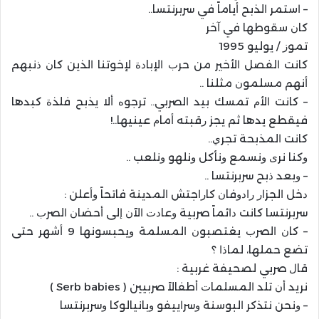
– ﺍﺳﺘﻤﺮ ﺍﻟﺬﺑﺢ ﺃﻳﺎﻣﺎً ﻓﻲ ﺳﺮﺑﺮﻧﺘﺴﺎ..
ﻛﺎﻥ ﺳﻘﻮﻃﻬﺎ ﻓﻲ ﺁﺧﺮ
ﺗﻤﻮﺯ / ﻳﻮﻟﻴﻮ 1995
ﻛﺎﻧﺖ ﺍﻟﻔﺼﻞ ﺍﻷﺧﻴﺮ ﻣﻦ ﺣﺮﺏ ﺍﻹﺑﺎﺩﺓ ﻹﺧﻮﺗﻨﺎ ﺍﻟﺬﻳﻦ ﻛﺎﻥ ﺫﻧﺒﻬﻢ
ﺃﻧﻬﻢ ﻣﺴﻠﻤﻮﻥ ﻣﺜﻠﻨﺎ ..
– ﻛﺎﻧﺖ ﺍﻷﻡ ﺗﻤﺴﻚ ﺑﻴﺪ ﺍﻟﺼﺮﺑﻲ.. ﺗﺮﺟﻮﻩ ﺃﻻ ﻳﺬﺑﺢ ﻓﻠﺬﺓ ﻛﺒﺪﻫﺎ
فيقطع يدها ثم ﻳﺠﺰ ﺭﻗﺒﺘﻪ ﺃﻣﺎﻡ ﻋﻴﻨﻴﻬﺎ..!
ﻛﺎﻧﺖ ﺍﻟﻤﺬﺑﺤﺔ ﺗﺠﺮﻱ..
ﻭﻛﻨﺎ ﻧﺮﻯ ﻭﻧﺴﻤﻊ ﻭﻧﺄﻛﻞ ﻭﻧﻠﻬﻮ ﻭﻧﻠﻌﺐ ..
– ﻭﺑﻌﺪ ﺫﺑﺢ ﺳﺮﺑﺮﻧﺘﺴﺎ ..
ﺩﺧﻞ ﺍﻟﺠﺰﺍﺭ ﺭﺍﺩﻭﻓﺎﻥ ﻛﺎﺭﺍﺟﺘﺶ ﺍﻟﻤﺪﻳﻨﺔ ﻓﺎﺗﺤﺎً ﻭﺃﻋﻠﻦ :
ﺳﺮﺑﺮﻧﺘﺴﺎ ﻛﺎﻧﺖ ﺩﺍﺋﻤﺎً ﺻﺮﺑﻴﺔ ﻭﻋﺎﺩﺕ ﺍﻵﻥ ﺇﻟﻰ ﺃﺣﻀﺎﻥ ﺍﻟﺼﺮﺏ ..
– ﻛﺎﻥ ﺍﻟﺼﺮﺏ ﻳﻐﺘﺼﺒﻮﻥ ﺍﻟﻤﺴﻠﻤﺔ ﻭﻳﺤﺒﺴﻮﻧﻬﺎ 9 ﺃﺷﻬﺮ ﺣﺘﻰ
ﺗﻀﻊ ﺣﻤﻠﻬﺎ، ﻟﻤﺎﺫﺍ ؟
ﻗﺎﻝ ﺻﺮﺑﻲ ﻟﺼﺤﻴﻔﺔ ﻏﺮﺑﻴﺔ :
ﻧﺮﻳﺪ ﺃﻥ ﺗﻠﺪ ﺍﻟﻤﺴﻠﻤﺎﺕ ﺃﻃﻔﺎﻻً ﺻﺮﺑﻴﻴﻦ ( Serb babies )
– ﻭﻧﺤﻦ ﻧﺘﺬﻛﺮ ﺍﻟﺒﻮﺳﻨﺔ ﻭﺳﺮﺍﻳﻴﻔﻮ ﻭﺑﺎﻧﻴﺎﻟﻮﻛﺎ ﻭﺳﺮﺑﺮﻧﺘﺴﺎ