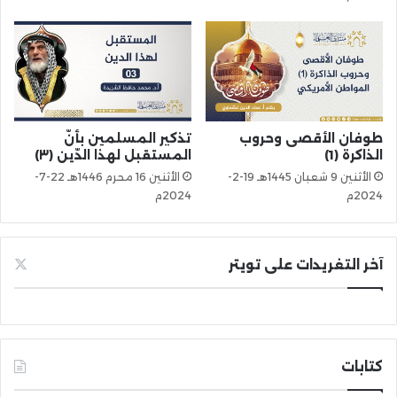
طوفان الأقصى وحروب
تذكير المسلمين بأنّ
الذاكرة (1)
المستقبل لهذا الدّين (٣)
الأثنين 9 شعبان 1445هـ 19-2-
الأثنين 16 محرم 1446هـ 22-7-
2024م
2024م
آخر التغريدات على تويتر
كتابات