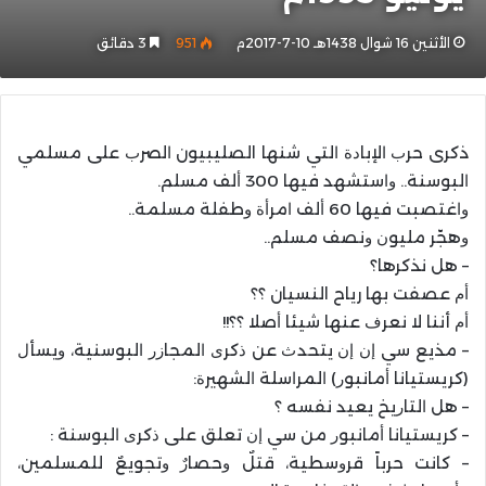
الأثنين 16 شوال 1438هـ 10-7-2017م
951
3 دقائق
ذكرى حرﺏ ﺍﻹﺑﺎﺩﺓ ﺍﻟﺘﻲ ﺷﻨﻬﺎ الصليبيون ﺍﻟﺼﺮﺏ ﻋﻠﻰ ﻣﺴﻠﻤﻲ
ﺍﻟﺒﻮﺳﻨﺔ.. ﻭﺍﺳﺘﺸﻬﺪ ﻓﻴﻬﺎ 300 ﺃﻟﻒ ﻣﺴﻠﻢ.
ﻭﺍﻏﺘﺼﺒﺖ ﻓﻴﻬﺎ 60 ﺃﻟﻒ ﺍﻣﺮﺃﺓ ﻭﻃﻔﻠﺔ مسلمة..
ﻭﻫﺠّﺮ ﻣﻠﻴﻮﻥ ﻭﻧﺼﻒ مسلم..
– ﻫﻞ نذﻛﺮها؟
ﺃﻡ عصفت بها رياح النسيان ؟؟
ﺃﻡ أننا لا نعرﻑ ﻋﻨﻬﺎ ﺷﻴﺌﺎ ﺃﺻﻼ ؟؟!!
– ﻣﺬﻳﻊ ﺳﻲ ﺇﻥ ﺇﻥ ﻳﺘﺤﺪﺙ ﻋﻦ ﺫﻛﺮﻯ ﺍﻟﻤﺠﺎﺯﺭ ﺍﻟﺒﻮﺳﻨﻴﺔ، ﻭﻳﺴﺄﻝ
(ﻛﺮﻳﺴﺘﻴﺎﻧﺎ ﺃﻣﺎﻧﺒﻮﺭ) ﺍﻟﻤﺮﺍﺳﻠﺔ ﺍﻟﺸﻬﻴﺮﺓ:
– ﻫﻞ ﺍﻟﺘﺎﺭﻳﺦ ﻳﻌﻴﺪ ﻧﻔﺴﻪ ؟
– ﻛﺮﻳﺴﺘﻴﺎﻧﺎ ﺃﻣﺎﻧﺒﻮﺭ ﻣﻦ ﺳﻲ ﺇﻥ ﺗﻌﻠﻖ ﻋﻠﻰ ﺫﻛﺮﻯ ﺍﻟﺒﻮﺳﻨﺔ :
– ﻛﺎﻧﺖ ﺣﺮﺑﺎً ﻗﺮﻭﺳﻄﻴﺔ، ﻗﺘﻞٌ ﻭﺣﺼﺎﺭٌ ﻭﺗﺠﻮﻳﻊٌ للمسلمين،