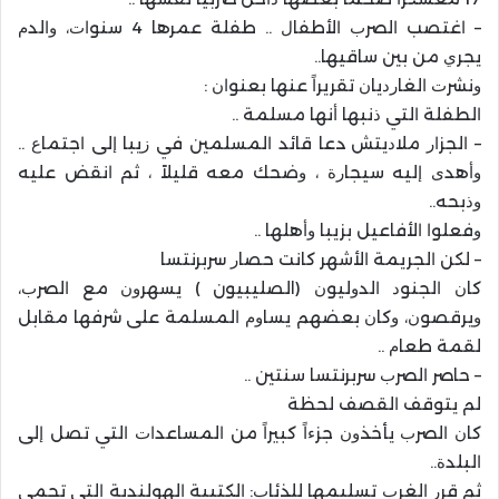
– ﺍﻏﺘﺼﺐ ﺍﻟﺼﺮﺏ ﺍﻷﻃﻔﺎﻝ .. ﻃﻔﻠﺔ ﻋﻤﺮﻫﺎ 4 ﺳﻨﻮﺍﺕ، ﻭﺍﻟﺪﻡ
ﻳﺠﺮﻱ ﻣﻦ ﺑﻴﻦ ﺳﺎﻗﻴﻬﺎ..
ﻭﻧﺸﺮﺕ ﺍﻟﻐﺎﺭﺩﻳﺎﻥ ﺗﻘﺮﻳﺮﺍً ﻋﻨﻬﺎ ﺑﻌﻨﻮﺍﻥ :
ﺍﻟﻄﻔﻠﺔ ﺍﻟﺘﻲ ﺫﻧﺒﻬﺎ ﺃﻧﻬﺎ ﻣﺴﻠﻤﺔ ..
– ﺍﻟﺠﺰﺍﺭ ﻣﻼﺩﻳﺘﺶ دعا ﻗﺎﺋﺪ ﺍﻟﻤﺴﻠﻤﻴﻦ ﻓﻲ ﺯﻳﺒﺎ ﺇﻟﻰ ﺍﺟﺘﻤﺎﻉ ..
ﻭﺃﻫﺪﻯ ﺇﻟﻴﻪ ﺳﻴﺠﺎﺭﺓ ، ﻭﺿﺤﻚ ﻣﻌﻪ ﻗﻠﻴﻼً ، ﺛﻢ ﺍﻧﻘﺾ ﻋﻠﻴﻪ
ﻭﺫﺑﺤﻪ..
ﻭﻓﻌﻠﻮﺍ ﺍﻷﻓﺎﻋﻴﻞ ﺑﺰﻳﺒﺎ ﻭﺃﻫﻠﻬﺎ ..
– ﻟﻜﻦ ﺍﻟﺠﺮﻳﻤﺔ ﺍﻷﺷﻬﺮ ﻛﺎﻧﺖ ﺣﺼﺎﺭ ﺳﺮﺑﺮﻧﺘﺴﺎ
ﻛﺎﻥ ﺍﻟﺠﻨﻮﺩ ﺍﻟﺪﻭﻟﻴﻮﻥ (الصليبيون ) ﻳﺴﻬﺮﻭﻥ ﻣﻊ ﺍﻟﺼﺮﺏ،
ﻭﻳﺮﻗﺼﻮﻥ، ﻭﻛﺎﻥ ﺑﻌﻀﻬﻢ ﻳﺴﺎﻭﻡ ﺍﻟﻤﺴﻠﻤﺔ ﻋﻠﻰ ﺷﺮﻓﻬﺎ ﻣﻘﺎﺑﻞ
ﻟﻘﻤﺔ ﻃﻌﺎﻡ ..
– ﺣﺎﺻﺮ ﺍﻟﺼﺮﺏ ﺳﺮﺑﺮﻧﺘﺴﺎ ﺳﻨﺘﻴﻦ ..
ﻟﻢ ﻳﺘﻮﻗﻒ ﺍﻟﻘﺼﻒ ﻟﺤﻈﺔ
ﻛﺎﻥ ﺍﻟﺼﺮﺏ ﻳﺄﺧﺬﻭﻥ ﺟﺰﺀﺍً ﻛﺒﻴﺮﺍً ﻣﻦ ﺍﻟﻤﺴﺎﻋﺪﺍﺕ ﺍﻟﺘﻲ ﺗﺼﻞ ﺇﻟﻰ
ﺍﻟﺒﻠﺪﺓ..
ﺛﻢ ﻗﺮﺭ ﺍﻟﻐﺮﺏ ﺗﺴﻠﻴﻤﻬﺎ ﻟﻠﺬﺋﺎﺏ: ﺍﻟﻜﺘﻴﺒﺔ ﺍﻟﻬﻮﻟﻨﺪﻳﺔ ﺍﻟﺘﻲ ﺗﺤﻤﻲ