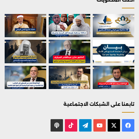
تابعنا على الشبكات الاجتماعية
X
فيسبوك
يوتيوب
تيلقرام
‫TikTok
بودكاست