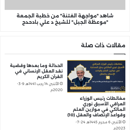
شاهد "مواجهة الفتنة" من خطبة الجمعة
"موعظة الجبل" للشيخ د علي بادحدح
مقالات ذات صلة
الحداثة وما بعدها وقضية
نقد العقل الإنساني في
القرآن الكريم
الأثنين 14 رجب 1441هـ 9-3-
2020م
مغالطات رئيس الوزراء
العراقي الأسبق نوري
المالكي في موازين العلم
وقواعد الإنصاف والعقل (10)
الأثنين 6 محرم 1445هـ 24-7-
2023م