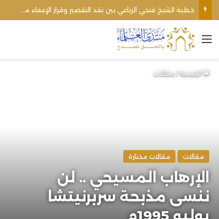
اغتيال الشيخ محمد أنور ريغي: جريمة تستهدف العلماء ووحدة المجتمع
القائمة
الرئيسية
/
مقالات
مقالات
مقالات مختارة
الإرهاب المسيحي .. لن
ننسى مذبحة سربرنيتشا
يوليو 1995م