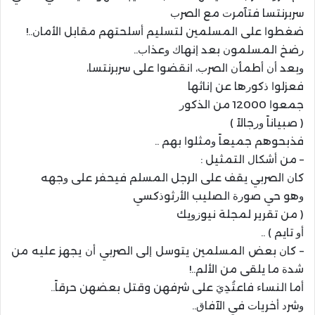
ﺳﺮﺑﺮﻧﺘﺴﺎ فتآﻣﺮﺕ ﻣﻊ ﺍﻟﺼﺮﺏ
ﺿﻐﻄﻮﺍ ﻋﻠﻰ ﺍﻟﻤﺴﻠﻤﻴﻦ ﻟﺘﺴﻠﻴﻢ ﺃﺳﻠﺤﺘﻬﻢ ﻣﻘﺎﺑﻞ ﺍﻷﻣﺎﻥ..!
ﺭﺿﺦ ﺍﻟﻤﺴﻠﻤﻮﻥ ﺑﻌﺪ ﺇﻧﻬﺎﻙ ﻭﻋﺬﺍﺏ..
ﻭﺑﻌﺪ ﺃﻥ ﺃﻃﻤﺄﻥ ﺍﻟﺼﺮﺏ، ﺍﻧﻘﻀﻮﺍ ﻋﻠﻰ ﺳﺮﺑﺮﻧﺘﺴﺎ،
ﻓﻌﺰﻟﻮﺍ ﺫﻛﻮﺭﻫﺎ ﻋﻦ ﺇﻧﺎﺛﻬﺎ
ﺟﻤﻌﻮﺍ 12000 ﻣﻦ ﺍﻟﺬﻛﻮﺭ
( ﺻﺒﻴﺎﻧﺎً ﻭﺭﺟﺎﻻً )
ﻓﺬﺑﺤﻮﻫﻢ ﺟﻤﻴﻌﺎً ﻭﻣﺜﻠﻮﺍ ﺑﻬﻢ ..
– ﻣﻦ ﺃﺷﻜﺎﻝ ﺍﻟﺘﻤﺜﻴﻞ :
ﻛﺎﻥ ﺍﻟﺼﺮﺑﻲ ﻳﻘﻒ ﻋﻠﻰ ﺍﻟﺮﺟﻞ ﺍﻟﻤﺴﻠﻢ ﻓﻴﺤﻔﺮ ﻋﻠﻰ ﻭﺟﻬﻪ
ﻭﻫﻮ ﺣﻲ ﺻﻮﺭﺓ ﺍﻟﺼﻠﻴﺐ ﺍﻷﺭﺛﻮﺫﻛﺴﻲ
( ﻣﻦ ﺗﻘﺮﻳﺮ ﻟﻤﺠﻠﺔ ﻧﻴﻮﺯﻭﻳﻚ
ﺃﻭ ﺗﺎﻳﻢ ) ..
– ﻛﺎﻥ ﺑﻌﺾ ﺍﻟﻤﺴﻠﻤﻴﻦ ﻳﺘﻮﺳﻞ ﺇﻟﻰ ﺍﻟﺼﺮﺑﻲ ﺃﻥ ﻳﺠﻬﺰ ﻋﻠﻴﻪ ﻣﻦ
ﺷﺪﺓ ﻣﺎ ﻳﻠﻘﻰ ﻣﻦ ﺍﻷﻟﻢ..!
ﺃﻣﺎ ﺍﻟﻨﺴﺎﺀ ﻓﺎﻋﺘُﺪِﻱَ ﻋﻠﻰ ﺷﺮﻓﻬﻦ وقتل بعضهن ﺣﺮﻗﺎً..
ﻭﺷﺮﺩ ﺃﺧﺮﻳﺎﺕ ﻓﻲ ﺍﻵﻓﺎﻕ..