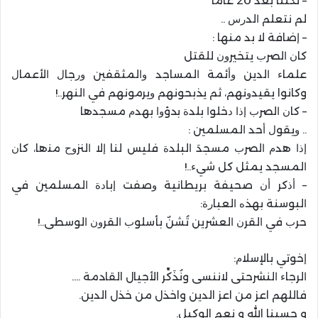
– ﻟﻜﻨﻨﺎ ﺑﻌﺪ 20 ﻋﺎﻣﺎً
ﻟﻢ ﻧﺘﻌﻠﻢ ﺍﻟﺪﺭﺱ ..
– ﺇﺿﺎﻓﺔ ﻻ ﺑﺪ ﻣﻨﻬﺎ :
ﻛﺎﻥ ﺍﻟﺼﺮﺏ ﻳﺘﺨﻴﺮﻭﻥ ﻟﻠﻘﺘﻞ
ﻋﻠﻤﺎﺀ ﺍﻟﺪﻳﻦ ﻭﺃﺋﻤﺔ ﺍﻟﻤﺴﺎﺟﺪ ﻭﺍﻟﻤﺜﻘﻔﻴﻦ ﻭﺭﺟﺎﻝ ﺍﻷﻋﻤﺎﻝ
وكانوا ﻳﻘﻴﺪﻭﻧﻬﻢ، ﺛﻢ ﻳﺬﺑﺤﻮﻧﻬﻢ ﻭﻳﺮﻣﻮﻧﻬﻢ ﻓﻲ ﺍﻟﻨﻬﺮ..!
– ﻛﺎﻥ ﺍﻟﺼﺮﺏ ﺇﺫﺍ ﺩﺧﻠﻮﺍ ﺑﻠﺪﺓ ﺑدؤﻭﺍ ﺑﻬﺪﻡ ﻣﺴﺠﺪﻫﺎ
.. ﻭﻳﻘﻮﻝ ﺃﺣﺪ ﺍﻟﻤﺴﻠﻤﻴﻦ :
ﺇﺫﺍ ﻫﺪﻡ ﺍﻟﺼﺮﺏ ﻣﺴﺠﺪَ ﺍﻟﺒﻠﺪﺓ ﻓﻠﻴﺲ ﻟﻨﺎ ﺇﻻ ﺍﻟﻨﺰﻭﺡ ﻣﻨها، ﻛﺎﻥ
ﺍﻟﻤﺴﺠﺪ ﻳﻤﺜﻞ ﻛﻞ ﺷﻲﺀ..!
– ﺃﺫﻛﺮ ﺃﻥ ﺻﺤﻴﻔﺔ ﺑﺮﻳﻄﺎﻧﻴﺔ ﻭﺻﻔﺖ ﺇﺑﺎﺩﺓ ﺍﻟﻤﺴﻠﻤﻴﻦ ﻓﻲ
ﺍﻟﺒﻮﺳﻨﺔ ﺑﻬﺬﻩ ﺍﻟﻌﺒﺎﺭﺓ:
ﺣﺮﺏ ﻓﻲ ﺍﻟﻘﺮﻥ ﺍﻟﻌﺸﺮﻳﻦ تُشنٌ ﺑﺄﺳﻠﻮﺏ ﺍﻟﻘﺮﻭﻥ ﺍﻟﻮﺳﻄﻰ..!
ﺇﺧﻮتي باﻹﺳﻼﻡ:
ﺍﻟﺮﺟﺎﺀ ﺍﻟﻨﺸﺮحتى لاننسى ونُذَكِّر الأجيال القادمة ….
فاللهم اعز من اعز الدين واخذل من خذل الدين.
و حسبنا الله و نعم الوكيل.