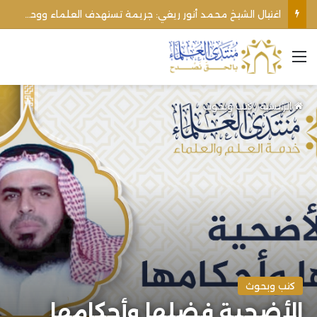
اغتيال الشيخ محمد أنور ريغي: جريمة تستهدف العلماء ووحدة المجتمع
القائمة
الرئيسية
/
كتب وبحوث
كتب وبحوث
الأضحية فضلها وأحكامها