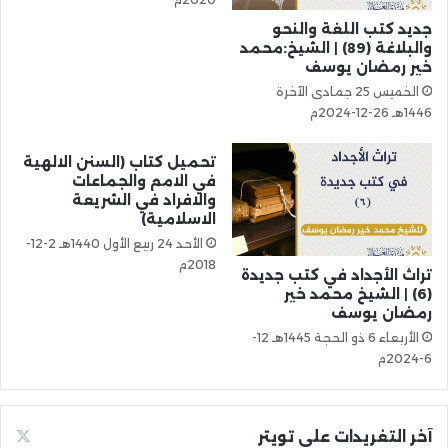
جديد كتب اللغة والنحو
والبلاغة (89) | الشيخ:محمد
خير رمضان يوسف
الخميس 25 جمادى الآخرة
1446هـ 26-12-2024م
تحميل كتاب (السنن الالهية
في الامم والجماعات
والافراد في الشريعة
الاسلامية)
الأحد 24 ربيع الأول 1440هـ 2-12-
2018م
تراث الأجداد في كتب جديدة
(6) | الشيخ محمد خير
رمضان يوسف
الأربعاء 6 ذو الحجة 1445هـ 12-
6-2024م
آخر التغريدات على تويتر