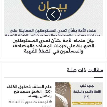
بيان علماء الأمة بشأن تعدي المستوطنين
الصهاينة على حرمات المساجد والمصاحف
والمسلمين في الضفة الغربية
مقالات ذات صلة
علم السلف بتحقيق الخلف
(20) | الشيخ محمد خير
رمضان يوسف
الجمعة 23 محرم 1442هـ 11-9-
2020م