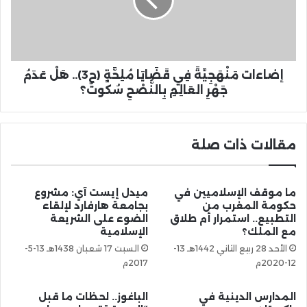
إضاءات مَنْهَجِيَّةً فِي قَضَايَا مُلِحَّةٍ (ح3).. هَلْ عَدَمُ
جَهْرِ العَالِمِ بِالنُّصْحِ سُكُوتٌ؟
مقالات ذات صلة
ما موقف الإسلاميين في
ميدل إيست آي: مشروع
حكومة المغرب من
بجامعة هارفارد لإلقاء
التطبيع.. استمرار أم طلاق
الضوء على الشريعة
مع الملك؟
الإسلامية
الأحد 28 ربيع الثاني 1442هـ 13-
السبت 17 شعبان 1438هـ 13-5-
12-2020م
2017م
المدارس الدينية في
الباغوز.. لحظات ما قبل