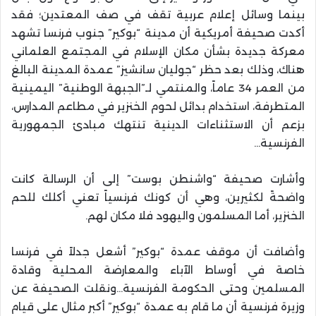
بينما وسائل إعلام عربية تقف في صف المعتدين؛ فقد
أكدت صحيفة أمريكية أن مدينة “بوكير” جنوب فرنسا تشهد
معركة جديدة بشأن مكان الإسلام في المجتمع العلماني
هناك، وذلك بعد حظر “جوليان سانشيز” عمدة المدينة البالغ
من العمر 34 عاماً، والمنتمي لـ”الجبهة الوطنية” اليمينية
المتطرفة، استخدام بدائل لحوم الخنزير في مطاعم المدارس،
بزعم أن الاستثناءات الدينية تنتهك مبادئ الجمهورية
الفرنسية…
وأشارت صحيفة “واشنطن بوست” إلى أن الرسالة كانت
واضحةً لكثيرين، وهي أن كونك فرنسياً تعني أكلك للحم
الخنزير، أما المسلمون واليهود فلا مكان لهم.
وأضافت أن موقف عمدة “بوكير” أشعل جدلاً في فرنسا
خاصة في أوساط الآباء والمعارضة المحلية وقادة
المسلمين وحتى الحكومة الفرنسية…ونقلت الصحيفة عن
وزيرة فرنسية أن ما قام به عمدة “بوكير” أكبر مثال على قيام