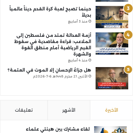
حينما تصبح لعبة كرة القدم ديناً عالمياً
بديلاً
منذ 3 أسابيع
أزمة العدالة تمتد من فلسطين إلى
الملاعب: قراءة مقاصدية في سقوط
القيم الرياضية أمام منطق القوة
والشهرة
منذ 4 أسابيع
هل جزاءُ الإحسانِ إلا الموت في العتمة؟
الأثنين 21 محرم 1448هـ 6-7-2026م
الأخيرة
الأشهر
تعليقات
لقاء مشترك بين هيئتي علماء