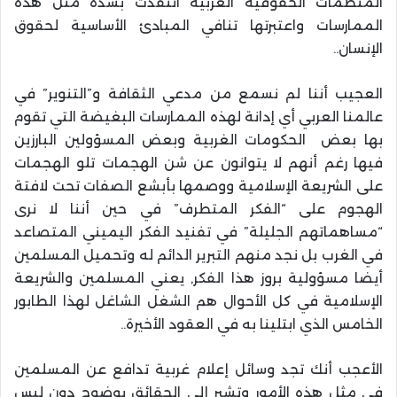
المنظمات الحقوقية الغربية انتقدت بشدة مثل هذه
الممارسات واعتبرتها تنافي المبادئ الأساسية لحقوق
الإنسان..
العجيب أننا لم نسمع من مدعي الثقافة و”التنوير” في
عالمنا العربي أي إدانة لهذه الممارسات البغيضة التي تقوم
بها بعض الحكومات الغربية وبعض المسؤولين البارزين
فيها رغم أنهم لا يتوانون عن شن الهجمات تلو الهجمات
على الشريعة الإسلامية ووصمها بأبشع الصفات تحت لافتة
الهجوم على “الفكر المتطرف” في حين أننا لا نرى
“مساهماتهم الجليلة” في تفنيد الفكر اليميني المتصاعد
في الغرب بل نجد منهم التبرير الدائم له وتحميل المسلمين
أيضا مسؤولية بروز هذا الفكر, يعني المسلمين والشريعة
الإسلامية في كل الأحوال هم الشغل الشاغل لهذا الطابور
الخامس الذي ابتلينا به في العقود الأخيرة..
الأعجب أنك تجد وسائل إعلام غربية تدافع عن المسلمين
في مثل هذه الأمور وتشير إلى الحقائق بوضوح دون لبس