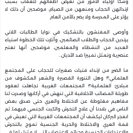
وشكا أولياء الأمور من تعرض أطفالهم للعقاب بسبب
ارتدائهن الحجاب ومنعهن من الصيام، موضحين أن ذلك لا
يؤثر على المدرسة ولا يضر بالأمن العام.
وأوصى المفتشون بالتشكيك في نوايا الطالبات اللاتي
يرتدين الحجاب والطلاب الصائمين، وأثارت تلك الخطوة استياء
العديد من النشطاء والمعلمين، موضحين أنها تعتبر
عنصرية وتمثل تمييزا ضد الأديان…
ما الضرر من ارتداء فتيات صغيرات للحجاب على المجتمع
العلماني؟! وهل التنورة القصيرة والشعر المكشوف من
مبادئ العلمانية؟! المجتمعات الغربية تجاهلت لعقود
طويلة المصائب الأخلاقية التي تنهش في أركانها وصدرت لنا
مفاهيم مغلوطة عن الاختلاط والعري حتى صدق بعض
الناس في بلادنا أن علاج التحرش والكبت الجنسي فيهما, ثم
انفجر البركان ليكشف أن المجتمعات الغربية التي تعيش في
قمة العري والاختلاط والحرية الجنسية تموج بالتحرش
والاعتداءات الجنسية وجرائم الاغتصاب التي لا مثيل لها في