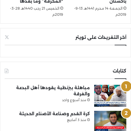
باكستان
“المحرقة” وما بعدها
الجمعة 14 محرم 1441هـ 13-9-
الخميس 21 رجب 1440هـ 28-3-
2019م
2019م
آخر التغريدات على تويتر
كتابات
مباهلة بيزنطية يقودها أهل البدعة
والفرقة
منذ أسبوع واحد
كرة القدم وصناعة الأصنام الحديثة
منذ 3 أسابيع