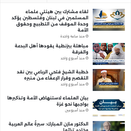
لقاء مشترك بين هيئتي علماء
المسلمين في لبنان وفلسطين يؤكد
وحدة الموقف من التطبيع وحقوق
الأمة
منذ ساعة واحدة
مباهلة بيزنطية يقودها أهل البدعة
والفرقة
منذ أسبوع واحد
خطبة الشيخ فتحي الرباعي بين نقد
التقصير وقرار الإعفاء من منبره
منذ أسبوع واحد
بيان العلماء لاستنهاض الأمة وتذكيرها
بواجبها نحو غزة
منذ أسبوعين
الدكتور مازن المبارك: سيرةُ عالمِ العربية
وخادمِ تراثها