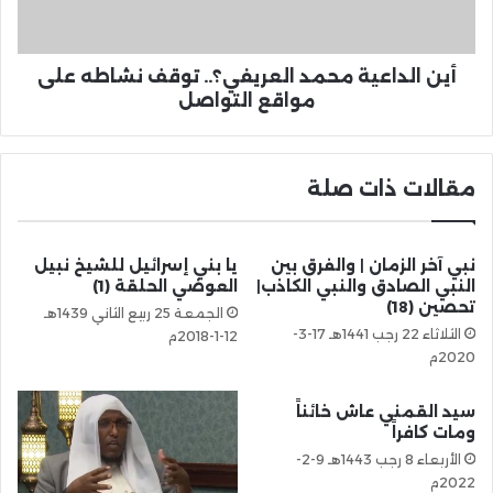
أين الداعية محمد العريفي؟.. توقف نشاطه على
مواقع التواصل
مقالات ذات صلة
نبي آخر الزمان | والفرق بين
يا بني إسرائيل للشيخ نبيل
النبي الصادق والنبي الكاذب|
العوضي الحلقة (1)
تحصين (18)
الجمعة 25 ربيع الثاني 1439هـ
الثلاثاء 22 رجب 1441هـ 17-3-
12-1-2018م
2020م
سيد القمني عاش خائناً
ومات كافراً
الأربعاء 8 رجب 1443هـ 9-2-
2022م