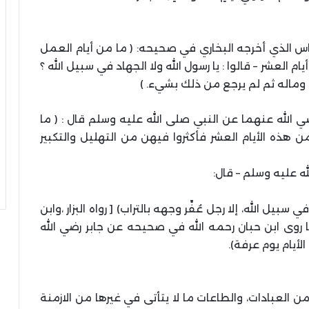
س الذي أخرجه البخاري في صحيحه: ( ما من أيام العمل
م العشر – قالوا : يا رسول الله ولا الجهاد في سبيل الله ؟
 وماله ثم لم يرجع من ذلك بشيء. )
ضي الله عنهما عن النبي صلى الله عليه وسلم قال : ( ما
 هذه الأيام العشر فأكثروا فيهن من التهليل والتكبير
يل الله، إلا رجل عُفِّر وجهه بالتراب) [ رواه البزار ،وابن
 وصححه الألباني في صحيح الجامع] 6- ما روى ابن حبان رحمه الله في صحيحه عن جابر رضي الله
أيام يوم عرفة).
من العبادات، والطاعات ما لا يتأتى في غيرها من الازمنة