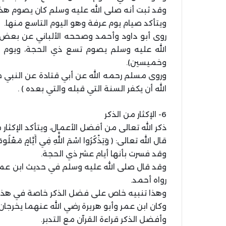
وقد ثبت أنه صلى الله عليه وسلم كان يصوم هذه 
ويتأكد صيام يوم عرفة وهو اليوم التاسع منها.
روى أبو داود وأحمد وصححه الألباني عن بعض أز
الله عليه وسلم يصوم تسع ذي الحجة، ويوم عا
وخميسين).
وروى مسلم رحمه الله عن أبي قتادة عن النبي ص
الله أن يكفر السنة التي قبله والتي بعده ) .
6- الإكثار من الذكر
ذكر الله تعالى من أفضل الأعمال، ويتأكد الإكثار 
قال الله تعالى: ( وَيَذْكُرُوا اسْمَ اللَّهِ فِي أَيَّامٍ مَعْلُوم
وقد فسرت بأنها أيام عشر ذي الحجة.
وقد قال صلى الله عليه وسلم في حديث ابن عمر ا
رواه أحمد.
وهذا تنبيه خاص على فضل الذكر خاصة في هذه ا
وكان ابن عمر وأبو هريرة رضي الله عنهما يخرجان 
وأفضل الذكر قراءة القرآن مع التدبر.