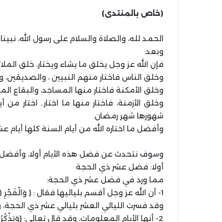
(خاص بالمنتدى)
الحمد لله، والصلاة والسلام على رسول الله، نب
وبعد:
فإن الله عز وجل يخلق ما يشاء ويختار، خلق الملائ
وخلق الناس فاختار منهم النبيين ، والصديقين، و
وخلق الأمكنة فاختار منها المساجد، والبقاع ال
وخلق الأزمنة، فاختار منها ما اختار.. اختار من
شهورها شهر رمضان.
وأفضل ما اختاره الله من أيام السنة كلها أيام ع
وسوف نتحدث عن فضل هذه الأيام أولا، وأفضل ال
أولا: فضل عشر ذي الحجة
مما ورد في فضل عشر ذي الحجة:
1- أن الله عز وجل أقسم بلياليها فقال : { وَالْفَجْرِ (1) وَلَيَالٍ عَشْرٍ} (الفجر/1-2)
وقد فسرت الليالي العشر بليالي عشر ذي الحجة، و
2- أنها الأيام المعلومات، وقد قال تعالى: {وَيَذْكُرُوا اسْمَ اللَّهِ فِي أَيَّامٍ مَعْلُومَاتٍ} (البقرة/ 28)