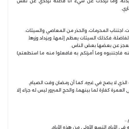
عيذنه، وما ترددت عن شيء أنا فاعله ترددي عن نفس
ري.
ات، اجتناب المحرمات، والحذر من المعاصي والسيئات.
فاضلة، فكذلك السيئات يعظم إثمها، ويزداد وزرها.
 يعجز عن بعضها بعض الناس.
نه فاجتنبوه وما أمرتكم به فافعلوا منه ما استطعتم)
لذي لا يصح في غيره، كما أن رمضان وقت الصيام.
 العمرة كفارة لما بينهما، والحج المبرور ليس له جزاء إلا
..
 الأيام التسع الأولى من هذه الأيام.