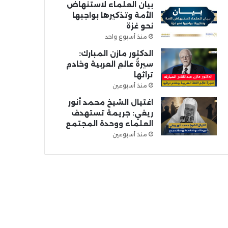
بيان العلماء لاستنهاض
الأمة وتذكيرها بواجبها
نحو غزة
منذ أسبوع واحد
الدكتور مازن المبارك:
سيرةُ عالمِ العربية وخادمِ
تراثها
منذ أسبوعين
اغتيال الشيخ محمد أنور
ريغي: جريمة تستهدف
العلماء ووحدة المجتمع
منذ أسبوعين