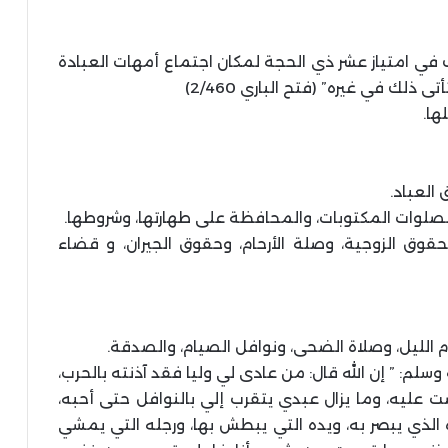
ب في امتياز عشر ذي الحجة لمكان اجتماع أمهات العبادة
لك في غيره” (فتح الباري 2/460)
ها.
العباد.
صلوات المكتوبات، والمحافظة على طهارتها، وشروطها.
قوق الزوجية، وصلة الأرحام، وحقوق الجيران، و قضاء
م الليل، وصلاة الضحى، ونوافل الصيام، والصدقة.
وسلم: ” إن الله قال: من عادى لي وليا فقد آذنته بالحرب،
عليه، وما يزال عبدي يتقرب إلي بالنوافل حتى أحبه،
الذي يبصر به، ويده التي يبطش بها، ورجله التي يمشي