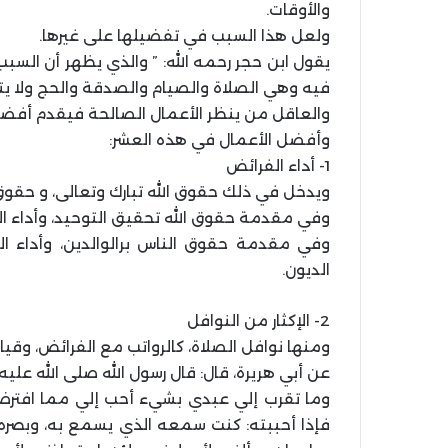
والأوقات.
ولعل هذا السبب في تفضيلها على غيرها.
يقول ابن حجر رحمه الله: ” والذي يظهر أن السب
فيه وهي الصلاة والصيام والصدقة والحج ولا يتأتى ذ
والعاقل من ينظر الأعمال الصالحة فيقدم أفضل
وأفضل الأعمال في هذه العشر:
1- أداء الفرائض
ويدخل في ذلك حقوق الله تبارك وتعالى، و حقوق 
وفي مقدمة حقوق الله تحقيق التوحيد، وأداء ال
وفي مقدمة حقوق الناس برالوالدين، وأداء الح
الديون.
2- الإكثار من النوافل
ومنها نوافل الصلاة، كالرواتب مع الفرائض، وقيا
عن أبي هريرة، قال: قال رسول الله صلى الله عليه 
وما تقرب إلي عبدي بشيء أحب إلي مما افترضت 
فإذا أحببته: كنت سمعه الذي يسمع به، وبصره 