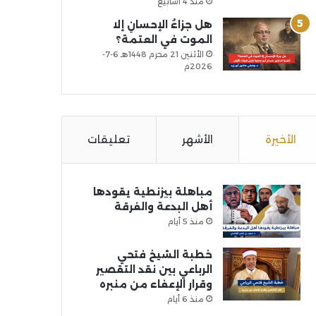
منذ 4 أسابيع
هل جزاءُ الإحسانِ إلا
الموت في العتمة؟
الأثنين 21 محرم 1448هـ 6-7-
2026م
الأخيرة
الأشهر
تعليقات
مباهلة بيزنطية يقودها
أهل البدعة والفرقة
منذ 5 أيام
خطبة الشيخ فتحي
الرباعي بين نقد التقصير
وقرار الإعفاء من منبره
منذ 6 أيام