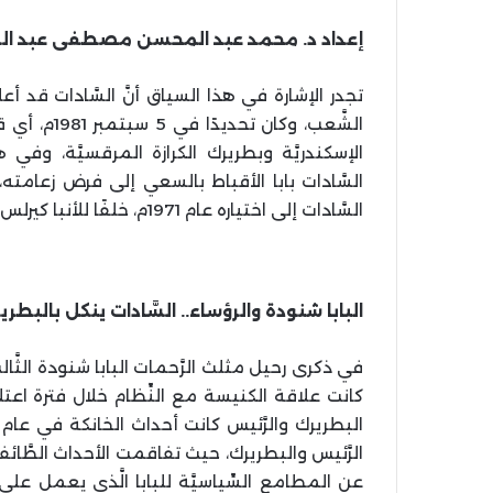
إعداد د. محمد عبد المحسن مصطفى عبد ال
تجدر الإشارة في هذا السياق أنَّ السَّادات ق
الشَّعب، وكا
الإسكندريَّة وبطريرك الكرازة المرقسيَّة، وفي
السَّادات بابا الأقباط بالسعي إلى فرض زعا
السَّادات إلى اختياره عام 1971م، خلفًا للأنبا كيرلس السَّادس.
البابا شنودة والرؤساء.. السَّادات ينكل بالبطر
في ذكرى رحيل مثلث الرَّحمات البابا شنودة الث
كانت علاقة الكنيسة مع النِّظام خلال فترة اعتلا
الرَّئيس والبطريرك، حيث تفاقمت الأحداث الطَّائ
عن المطامع السِّياسيَّة للبابا الَّذي يعمل ع