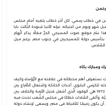
رحمن
د أعلن في خطاب رسمي، كان آخر خطاب يلقيه أمام مجلس
ن تحديدًا في 5 سبتمبر 1981م، أي قبل شهر ويوم من اغتياله، عزله الأنبا شنودة الثَّالث، بابا
 هذا نشر موقع صوت المسيحي الحرِّ مقالًا يذكر اتِّهام
مته، بتأسيس دولة للمسيحيين في جنوب مصر، برغم ميل
يرك ومبارك بكاه
َّالث، نستعرض أهم محطاته في علاقته مع الرُّؤساء وكيف
ئه للكرسي البابوي. أحداث الخانكة واشتعال الصِّراع بين
البطريرك والرَّئيس كانت أحداث الخانكة في عام 1972 هي الوقود الَّذي أشعل فتيل الأزمة والخلاف بين
فيَّة، وألقى السَّادات خطابًا في مجلس الشَّعب تحدث فيه
لى أن يكون زعيمًا للأقباط في مصر، ويسعى لإنشاء دولة