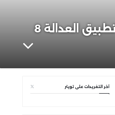
أصول حُكم الشُّعوب المسلمة ومقاييس تطبيق العدالة 8
آخر التغريدات على تويتر