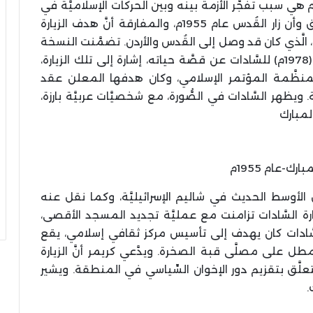
ذا كانت زيارة السَّادات للقُدس في نوفمبر 1977م هي سبب تفجُّر الأزمة بينه وبين الحركات الإسلاميَّة في
مصر، فهذه الزيارة لم تكن الأولى؛ حيث أنَّه سبق وأن زار القُدس عام 1955م، والمفارقة أنَّ هدف الزيارة
 الَّذي كان قد وصل إلى القُدس والأردن. تضمَّنت النسخة
(1978م) للسَّادات عن قصَّة حياته، إشارة إلى تلك الزيارة،
منظَّمة المؤتمر الإسلامي، وكان هدفها المعلن عقد
ويظهر السَّادات في الصُّورة، مع شخصيَّات عربيَّة بارزة،
لمبارك
ق الأوسط الحديث في شاليم الإسرائيليَّة، وكما نقل عنه
اريخ 19 نوفمبر 2016م، فإنَّ زيارة السَّادات تزامنت مع عمليَّة تجديد المسجد الأقصى،
 السَّادات كان يهدف إلى تأسيس مركز ثقافي إسلامي، يقع
طل على مصلَّى قبة الصخرة. ويدَّعي كريمر أنَّ الزيارة
تتعلَّق بتقزيم دور الإخوان السِّياسي في المنطقة. ويشير
.