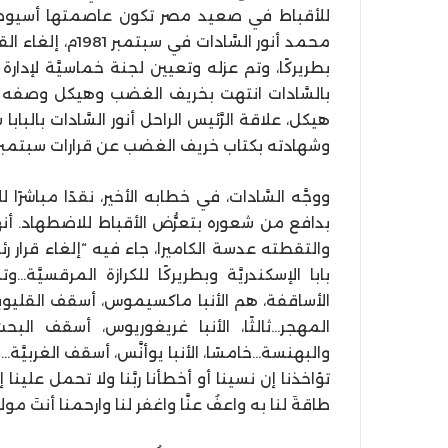
للأقباط في صعيد مصر تكون عاصمتها أسيوط. السَ
محمد أنور السَّاد
بطريركًا، وتم عزله وتعيين لجنة خماسيَّة لإدار
بالسَّادات انتهت بخريف الغضب وهيكل وصفه بـ 
هيكل، علاقة الرَّئيس الراحل أنور السَّادات بالبا
وشهادته بكتاب خريف الغضب عن قرارات سبتمبر 1981
ووجَّه السَّادات، في خطابه الأخير، نقدًا مباشرًا للأن
بدافع من شعوره بتعرُّض الأقباط للاضطهاد. أنهى ا
بابا الإسكندريَّة وبطريركًا للكرازة المرقسيَ
الأساقفة، هم الأنبا ماكسيموس، أسقف القليوبيَّ
المهجر…ثالثًا، الأنبا غريغوريوس، أسقف الب
والبهنسة…خامسًا، الأنبا يوأنَّس، أسقف الغربيَّة…لك
تؤاخذنا إن نسينا أو أخطأنا ربَّنا ولا تحمل علينا إص
طاقةَ لنا به واعفُ عنَّا واغفر لنا وارحمنا أنتَ مول