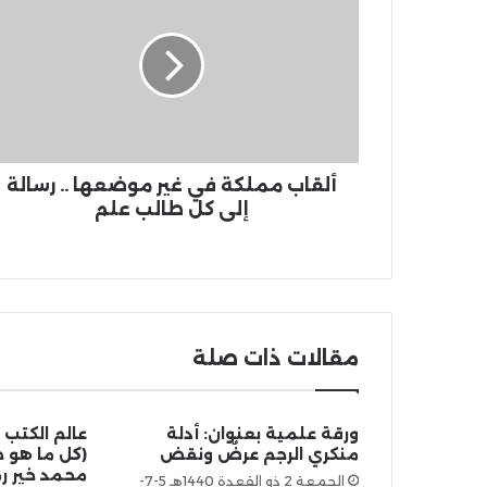
ألقاب مملكة في غير موضعها .. رسالة
إلى كل طالب علم
مقالات ذات صلة
ورقة علمية بعنوان: أدلة
عالم الكتب 
منكري الرجم عرضٌ ونقض
محمد خير 
الجمعة 2 ذو القعدة 1440هـ 5-7-