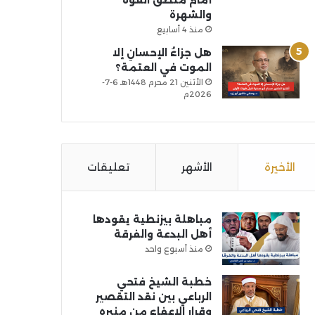
أمام منطق القوة
والشهرة
منذ 4 أسابيع
هل جزاءُ الإحسانِ إلا
الموت في العتمة؟
الأثنين 21 محرم 1448هـ 6-7-
2026م
الأخيرة
الأشهر
تعليقات
مباهلة بيزنطية يقودها
أهل البدعة والفرقة
منذ أسبوع واحد
خطبة الشيخ فتحي
الرباعي بين نقد التقصير
وقرار الإعفاء من منبره