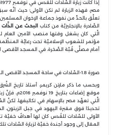
إ
تعلَّق بالحدِّ من نفوذ جماعة الإخوان المسلمين،
الصَّادرة بالإنجليزيَّة من كتاب
البحث عن الذَّات
الَّتي كان يشغل وقتها منصب الأمين العام ل
مؤتمر للشعوب الإسلاميَّة تحت رعايَّة المنظَّمة. 
أمام مصلَّى قُبَّة الصَّخرة، في المسجد الأقصى ا
صورة 1.8-السَّادات في ساحة المسجد الأقصى المبارك-عام 1955م
وبحسب ما ذكر مارتن كريمر، أستاذ تاريخ الشَّر
موقع إضاءات بت
الَّتي تعهَّد مصر بالإسهام في تكاليفها، لكنَّ
تحديدًا فوق مقبرة اليهود في جبل الزيتون، الم
الأولى للسَّادات للقُدس كان لها أهدافٌ خفيَّة 
المقال إلى وجود أجندة خفيَّة لزيارة السَّادات تلك