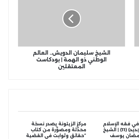
الشيخ سليمان الدويش.. العالم
الوطني ذو الهمة | بودكاست
المعتقلين
في فقه الإسلام
مركز الزيتونة يصدر نسخة
(كل ما هو جديد) (11) | الشيخ
محدَّثة ومصوَّرة من كتاب
رمضان يوسف
”حقائق وثوابت في القضية