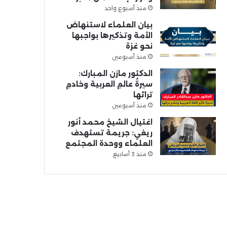
منذ أسبوع واحد
بيان العلماء لاستنهاض
الأمة وتذكيرها بواجبها
نحو غزة
منذ أسبوعين
الدكتور مازن المبارك:
سيرةُ عالمِ العربية وخادمِ
تراثها
منذ أسبوعين
اغتيال الشيخ محمد أنور
ريغي: جريمة تستهدف
العلماء ووحدة المجتمع
منذ 3 أسابيع