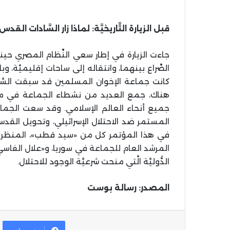
قبل الزيارة التَّاريخيَّة: لماذا زار السَّادات القدس 955
جاءت الزيارة في إطار سعي النِّظام المصري حي
كانت جماعة الإخوان المسلمين قد سبقت السَ
هناك، جمع العديد من نشطاء الجماعة في مصر 
جميع أنحاء العالم الإسلامي. وقد سعت الجم
المستمر ضد الاحتلال الإسرائيلي، وتحويل القد
في هذا المؤتمر كل من «سيد قطب»، المنظر 
المرشد العام للجماعة في سوريا، و«علال الفاسي»
الدُّوليَّة الَّتي منحت شرعيَّة الوجود للاحتلال.
المصدر: رسالة بوست