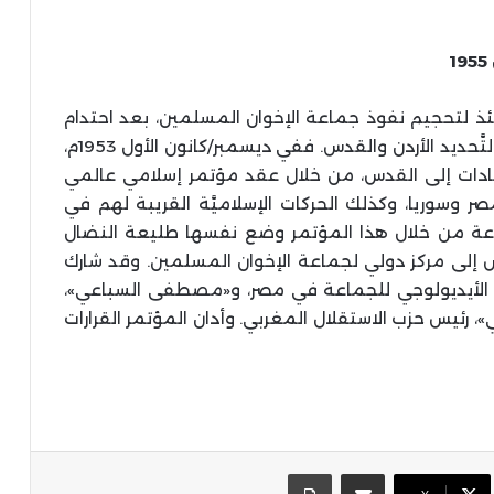
1
نئذ لتحجيم نفوذ جماعة الإخوان المسلمين، بعد احتدام
الصِّراع بينهما، وانتقاله إلى ساحات إقليميَّة، وبالتَّحديد الأردن والقدس. ففي ديسمبر/كانون الأول 1953م،
ّادات إلى القدس، من خلال عقد مؤتمر إسلامي عالمي
وسوريا، وكذلك الحركات الإسلاميَّة القريبة لهم في
اعة من خلال هذا المؤتمر وضع نفسها طليعة النضال
س إلى مركز دولي لجماعة الإخوان المسلمين. وقد شارك
الأيديولوجي للجماعة في مصر، و«مصطفى السباعي»،
، رئيس حزب الاستقلال المغربي. وأدان المؤتمر القرارات
مشاركة عبر البريد
طباعة