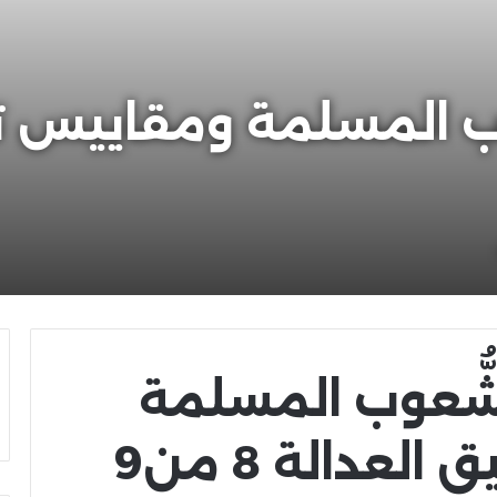
شُّعوب المسلمة
عدالة 8 من9