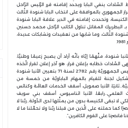
ّادات ينفي البابا ويحدد إقامته قرر الرَّئيس الرَّاحل
ات في سبتمبر 1981م، إلغاء القرار الجمهوري بالموافقة على انتخاب البابا شنودة الثَّالث
ة الكنيسة، وتحددت إقامته في الدير. علاقة البابا شنودة
البطريرك المقاتل تناول الكاتب الرَّاحل محمد حسنين
با شنودة الثَّالث، وما شابها من تعقيدات وتشابكات عديدة،
.
با شنودة، متِّهمًا إيَّاه بأنَّه أراد أن يصبح زعيمًا وطنيًّا،
لسَّادات خطابه بإعلان قرار، هو آخر إعلان لقرار اتَّخذه
والتقطته عدسة الكاميرا، جاء فيه “إلغاء قرار رئيس الجمهوريَّة رقم 2782 لسنة 71 بتعيين الأنبا شنودة
ّة…وتشكيل لجنة للقيام بالمهام الباباويَّة من خمسة من
ة…ثانيًا، الأنبا صمويل، أسقف الخدمات العامَّة وكنائس
حث العلمي…رابعًا، الأنبا اثناسيوس، أسقف بني سويف
ي لا تبقى الكنيسة بدون من يمثِّلها لدى الدَّولة…ربَّنا لا
رًا كما حملته على الَّذين من قبلنا ربَّنا ولا تحمِّلنا ما لا
انا فانصرنا على القوم الكافرين”.