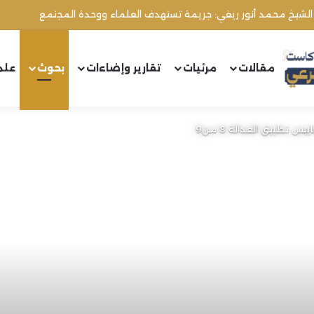
مقالات
مرئيات
تقارير وإضاءات
بحوث
علم
 تطبيق العدالة 8 من9