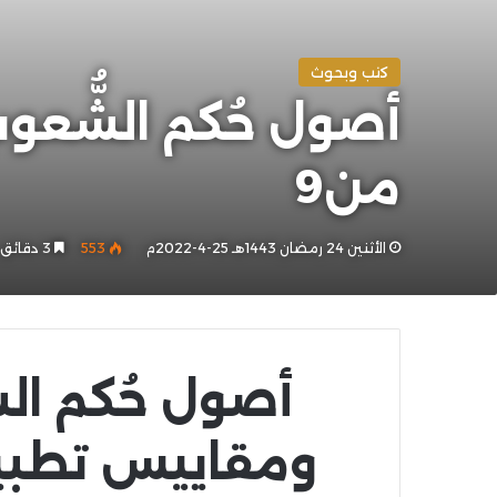
كتب وبحوث
من9
الأثنين 24 رمضان 1443هـ 25-4-2022م
553
3 دقائق
أصول حُكم ال
ومقاييس تطبيق ال