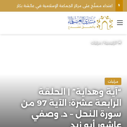
اعتداء مسلّح على مركز الجماعة الإسلامية في عائشة بكار
القائمة
الرئيسية
/
مرئيات
مرئيات
“آية وهداية” | الحلقة
الرابعة عشرة: الآية 97 من
سورة النحل – د. وصفي
عاشور أبو زيد