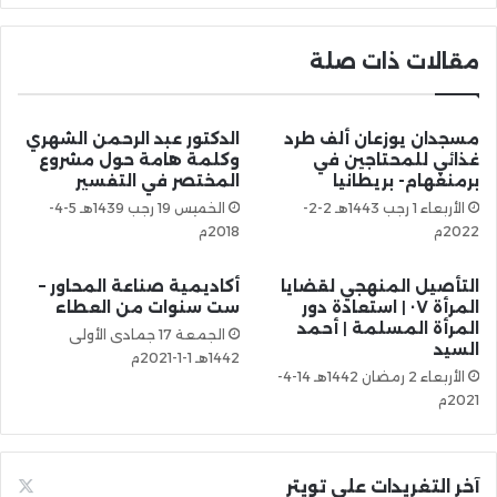
مقالات ذات صلة
مسجدان يوزعان ألف طرد
الدكتور عبد الرحمن الشهري
غذائي للمحتاجين في
وكلمة هامة حول مشروع
برمنغهام- بريطانيا
المختصر في التفسير
الأربعاء 1 رجب 1443هـ 2-2-
الخميس 19 رجب 1439هـ 5-4-
2022م
2018م
التأصيل المنهجي لقضايا
أكاديمية صناعة المحاور –
المرأة ٠٧ | استعادة دور
ست سنوات من العطاء
المرأة المسلمة | أحمد
الجمعة 17 جمادى الأولى
السيد
1442هـ 1-1-2021م
الأربعاء 2 رمضان 1442هـ 14-4-
2021م
آخر التغريدات على تويتر