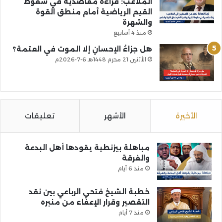
الملاعب: قراءة مقاصدية في سقوط
القيم الرياضية أمام منطق القوة
والشهرة
منذ 4 أسابيع
هل جزاءُ الإحسانِ إلا الموت في العتمة؟
الأثنين 21 محرم 1448هـ 6-7-2026م
الأخيرة
الأشهر
تعليقات
مباهلة بيزنطية يقودها أهل البدعة
والفرقة
منذ 6 أيام
خطبة الشيخ فتحي الرباعي بين نقد
التقصير وقرار الإعفاء من منبره
منذ 7 أيام